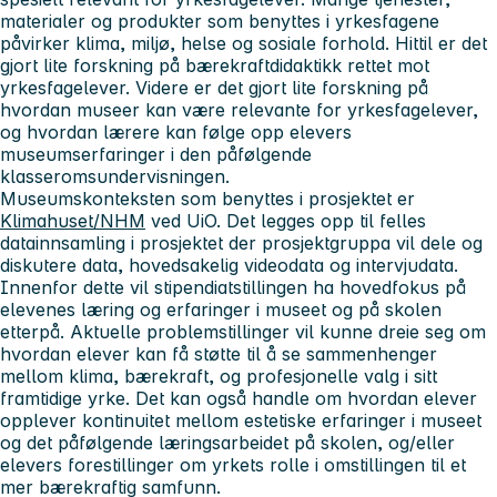
materialer og produkter som benyttes i yrkesfagene
påvirker klima, miljø, helse og sosiale forhold. Hittil er det
gjort lite forskning på bærekraftdidaktikk rettet mot
yrkesfagelever. Videre er det gjort lite forskning på
hvordan museer kan være relevante for yrkesfagelever,
og hvordan lærere kan følge opp elevers
museumserfaringer i den påfølgende
klasseromsundervisningen.
Museumskonteksten som benyttes i prosjektet er
Klimahuset/NHM
ved UiO. Det legges opp til felles
datainnsamling i prosjektet der prosjektgruppa vil dele og
diskutere data, hovedsakelig videodata og intervjudata.
Innenfor dette vil stipendiatstillingen ha hovedfokus på
elevenes læring og erfaringer i museet og på skolen
etterpå. Aktuelle problemstillinger vil kunne dreie seg om
hvordan elever kan få støtte til å se sammenhenger
mellom klima, bærekraft, og profesjonelle valg i sitt
framtidige yrke. Det kan også handle om hvordan elever
opplever kontinuitet mellom estetiske erfaringer i museet
og det påfølgende læringsarbeidet på skolen, og/eller
elevers forestillinger om yrkets rolle i omstillingen til et
mer bærekraftig samfunn.