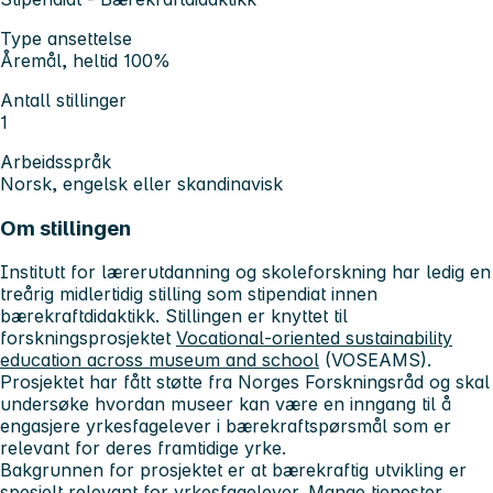
Type ansettelse
Åremål, heltid 100%
Antall stillinger
1
Arbeidsspråk
Norsk, engelsk eller skandinavisk
Om stillingen
Institutt for lærerutdanning og skoleforskning har ledig en
treårig midlertidig stilling som stipendiat innen
bærekraftdidaktikk. Stillingen er knyttet til
forskningsprosjektet
Vocational-oriented sustainability
education across museum and school
(VOSEAMS).
Prosjektet har fått støtte fra Norges Forskningsråd og skal
undersøke hvordan museer kan være en inngang til å
engasjere yrkesfagelever i bærekraftspørsmål som er
relevant for deres framtidige yrke.
Bakgrunnen for prosjektet er at bærekraftig utvikling er
spesielt relevant for yrkesfagelever. Mange tjenester,