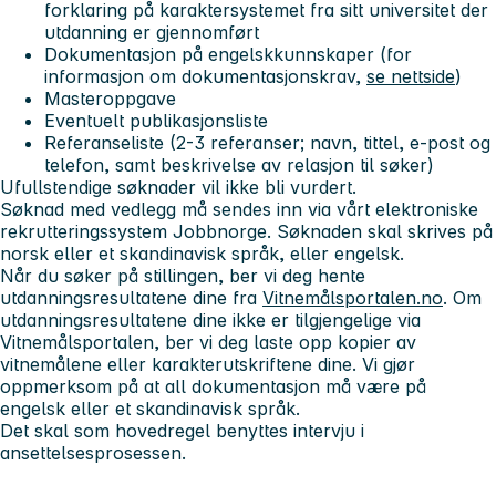
forklaring på karaktersystemet fra sitt universitet der
utdanning er gjennomført
Dokumentasjon på engelskkunnskaper (for
informasjon om dokumentasjonskrav,
se nettside
)
Masteroppgave
Eventuelt publikasjonsliste
Referanseliste (2-3 referanser; navn, tittel, e-post og
telefon, samt beskrivelse av relasjon til søker)
Ufullstendige søknader vil ikke bli vurdert.
Søknad med vedlegg må sendes inn via vårt elektroniske
rekrutteringssystem Jobbnorge. Søknaden skal skrives på
norsk eller et skandinavisk språk, eller engelsk.
Når du søker på stillingen, ber vi deg hente
utdanningsresultatene dine fra
Vitnemålsportalen.no
. Om
utdanningsresultatene dine ikke er tilgjengelige via
Vitnemålsportalen, ber vi deg laste opp kopier av
vitnemålene eller karakterutskriftene dine. Vi gjør
oppmerksom på at all dokumentasjon må være på
engelsk eller et skandinavisk språk.
Det skal som hovedregel benyttes intervju i
ansettelsesprosessen.