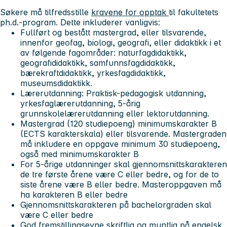
Søkere må tilfredsstille
kravene for opptak
til fakultetets
ph.d.-program. Dette inkluderer vanligvis:
Fullført og bestått mastergrad, eller tilsvarende,
innenfor geofag, biologi, geografi, eller didaktikk i et
av følgende fagområder: naturfagdidaktikk,
geografididaktikk, samfunnsfagdidaktikk,
bærekraftdidaktikk, yrkesfagdidaktikk,
museumsdidaktikk.
Lærerutdanning: Praktisk-pedagogisk utdanning,
yrkesfaglærerutdanning, 5-årig
grunnskolelærerutdanning eller lektorutdanning.
Mastergrad (120 studiepoeng) minimumskarakter B
(ECTS karakterskala) eller tilsvarende. Mastergraden
må inkludere en oppgave minimum 30 studiepoeng,
også med minimumskarakter B
For 5-årige utdanninger skal gjennomsnittskarakteren
de tre første årene være C eller bedre, og for de to
siste årene være B eller bedre. Masteroppgaven må
ha karakteren B eller bedre
Gjennomsnittskarakteren på bachelorgraden skal
være C eller bedre
God fremstillingsevne skriftlig og muntlig på engelsk