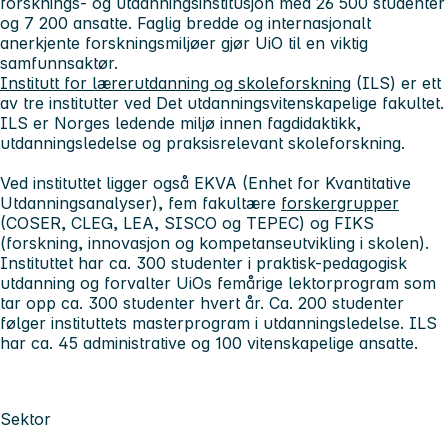
forsknings- og utdanningsinstitusjon med 26 500 studenter
og 7 200 ansatte. Faglig bredde og internasjonalt
anerkjente forskningsmiljøer gjør UiO til en viktig
samfunnsaktør.
Institutt for lærerutdanning og skoleforskning
(ILS) er ett
av tre institutter ved Det utdanningsvitenskapelige fakultet.
ILS er Norges ledende miljø innen fagdidaktikk,
utdanningsledelse og praksisrelevant skoleforskning.
Ved instituttet ligger også EKVA (Enhet for Kvantitative
Utdanningsanalyser), fem fakultære
forskergrupper
(COSER, CLEG, LEA, SISCO og TEPEC) og FIKS
(forskning, innovasjon og kompetanseutvikling i skolen).
Instituttet har ca. 300 studenter i praktisk-pedagogisk
utdanning og forvalter UiOs femårige lektorprogram som
tar opp ca. 300 studenter hvert år. Ca. 200 studenter
følger instituttets masterprogram i utdanningsledelse. ILS
har ca. 45 administrative og 100 vitenskapelige ansatte.
Sektor