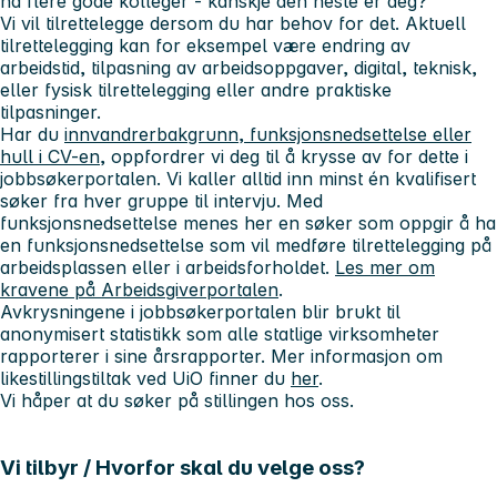
ha flere gode kolleger - kanskje den neste er deg?
Vi vil tilrettelegge dersom du har behov for det. Aktuell
tilrettelegging kan for eksempel være endring av
arbeidstid, tilpasning av arbeidsoppgaver, digital, teknisk,
eller fysisk tilrettelegging eller andre praktiske
tilpasninger.
Har du
innvandrerbakgrunn, funksjonsnedsettelse eller
hull i CV-en
, oppfordrer vi deg til å krysse av for dette i
jobbsøkerportalen. Vi kaller alltid inn minst én kvalifisert
søker fra hver gruppe til intervju. Med
funksjonsnedsettelse menes her en søker som oppgir å ha
en funksjonsnedsettelse som vil medføre tilrettelegging på
arbeidsplassen eller i arbeidsforholdet.
Les mer om
kravene på Arbeidsgiverportalen
.
Avkrysningene i jobbsøkerportalen blir brukt til
anonymisert statistikk som alle statlige virksomheter
rapporterer i sine årsrapporter. Mer informasjon om
likestillingstiltak ved UiO finner du
her
.
Vi håper at du søker på stillingen hos oss.
Vi tilbyr / Hvorfor skal du velge oss?