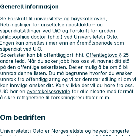
Generell informasjon
Se
Forskrift til universitets- og høyskoleloven
,
Retningslinjer for ansettelse i postdoktor- og
stipendiatstillinger ved UiO
og
Forskrift for graden
philosophiae doctor (ph.d.) ved Universitetet i Oslo
.
Ingen kan ansettes i mer enn en åremålsperiode som
stipendiat ved UiO.
Søkerlister kan bli offentliggjort ihht.
Offentleglova
§ 25
andre ledd. Når du søker jobb hos oss vil navnet ditt stå
på den offentlige søkerlisten. Det er mulig å be om å bli
unntatt denne listen. Du må begrunne hvorfor du ønsker
unntak fra offentliggjøring og vi tar deretter stilling til om vi
kan innvilge ønsket ditt. Kan vi ikke det vil du høre fra oss.
UiO har en
overtakelsesavtale
for alle tilsatte med formål
å sikre rettighetene til forskningsresultater m.m.
Om bedriften
Universitetet i Oslo
er Norges eldste og høyest rangerte