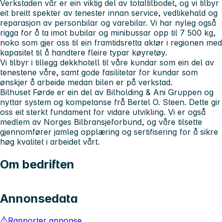
Verkstaden vår er ein viktig del av totaltilbodet, og vi tilbyr
eit breitt spekter av tenester innan service, vedlikehald og
reparasjon av personbilar og varebilar. Vi har nyleg også
rigga for å ta imot bubilar og minibussar opp til 7 500 kg,
noko som gjer oss til ein framtidsretta aktør i regionen med
kapasitet til å handtere fleire typar køyretøy.
Vi tilbyr i tillegg dekkhotell til våre kundar som ein del av
tenestene våre, samt gode fasilitetar for kundar som
ønskjer å arbeide medan bilen er på verkstad.
Bilhuset Førde er ein del av Bilholding & Ani Gruppen og
nyttar system og kompetanse frå Bertel O. Steen. Dette gir
oss eit sterkt fundament for vidare utvikling. Vi er også
medlem av Norges Bilbransjeforbund, og våre tilsette
gjennomfører jamleg opplæring og sertifisering for å sikre
høg kvalitet i arbeidet vårt.
Om bedriften
Annonsedata
Rapporter annonse