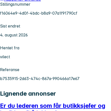
Stillingsnummer
f16064e9-4d0f-4bdc-b8a9-07a1f91790cf
Sist endret
4. august 2026
Hentet fra
vilect
Referanse
b7535915-2dd3-474c-867a-990466a17e67
Lignende annonser
Er du lederen som får butikksjefer og