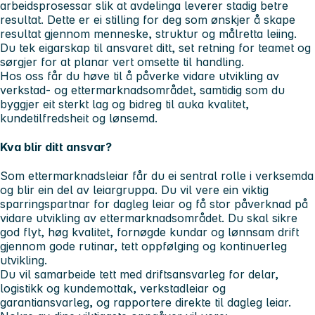
arbeidsprosessar slik at avdelinga leverer stadig betre
resultat. Dette er ei stilling for deg som ønskjer å skape
resultat gjennom menneske, struktur og målretta leiing.
Du tek eigarskap til ansvaret ditt, set retning for teamet og
sørgjer for at planar vert omsette til handling.
Hos oss får du høve til å påverke vidare utvikling av
verkstad- og ettermarknadsområdet, samtidig som du
byggjer eit sterkt lag og bidreg til auka kvalitet,
kundetilfredsheit og lønsemd.
Kva blir ditt ansvar?
Som ettermarknadsleiar får du ei sentral rolle i verksemda
og blir ein del av leiargruppa. Du vil vere ein viktig
sparringspartnar for dagleg leiar og få stor påverknad på
vidare utvikling av ettermarknadsområdet. Du skal sikre
god flyt, høg kvalitet, fornøgde kundar og lønnsam drift
gjennom gode rutinar, tett oppfølging og kontinuerleg
utvikling.
Du vil samarbeide tett med driftsansvarleg for delar,
logistikk og kundemottak, verkstadleiar og
garantiansvarleg, og rapportere direkte til dagleg leiar.