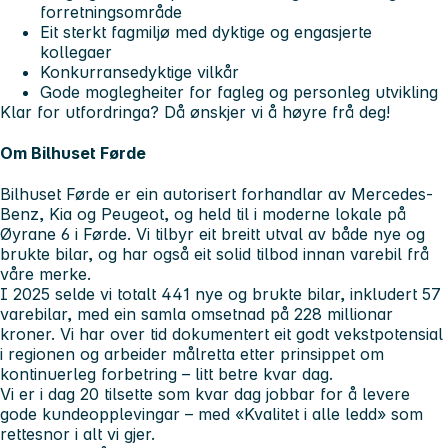
forretningsområde
Eit sterkt fagmiljø med dyktige og engasjerte
kollegaer
Konkurransedyktige vilkår
Gode moglegheiter for fagleg og personleg utvikling
Klar for utfordringa? Då ønskjer vi å høyre frå deg!
Om Bilhuset Førde
Bilhuset Førde er ein autorisert forhandlar av Mercedes-
Benz, Kia og Peugeot, og held til i moderne lokale på
Øyrane 6 i Førde. Vi tilbyr eit breitt utval av både nye og
brukte bilar, og har også eit solid tilbod innan varebil frå
våre merke.
I 2025 selde vi totalt 441 nye og brukte bilar, inkludert 57
varebilar, med ein samla omsetnad på 228 millionar
kroner. Vi har over tid dokumentert eit godt vekstpotensial
i regionen og arbeider målretta etter prinsippet om
kontinuerleg forbetring – litt betre kvar dag.
Vi er i dag 20 tilsette som kvar dag jobbar for å levere
gode kundeopplevingar – med «Kvalitet i alle ledd» som
rettesnor i alt vi gjer.