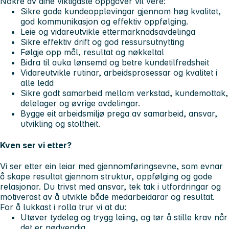
Nokre av dine viktigaste oppgåver vil vere:
Sikre gode kundeopplevingar gjennom høg kvalitet,
god kommunikasjon og effektiv oppfølging.
Leie og vidareutvikle ettermarknadsavdelinga
Sikre effektiv drift og god ressursutnytting
Følgje opp mål, resultat og nøkkeltal
Bidra til auka lønsemd og betre kundetilfredsheit
Vidareutvikle rutinar, arbeidsprosessar og kvalitet i
alle ledd
Sikre godt samarbeid mellom verkstad, kundemottak,
delelager og øvrige avdelingar.
Bygge eit arbeidsmiljø prega av samarbeid, ansvar,
utvikling og stoltheit.
Kven ser vi etter?
Vi ser etter ein leiar med gjennomføringsevne, som evnar
å skape resultat gjennom struktur, oppfølging og gode
relasjonar. Du trivst med ansvar, tek tak i utfordringar og
motiverast av å utvikle både medarbeidarar og resultat.
For å lukkast i rolla trur vi at du:
Utøver tydeleg og trygg leiing, og tør å stille krav når
det er nødvendig.