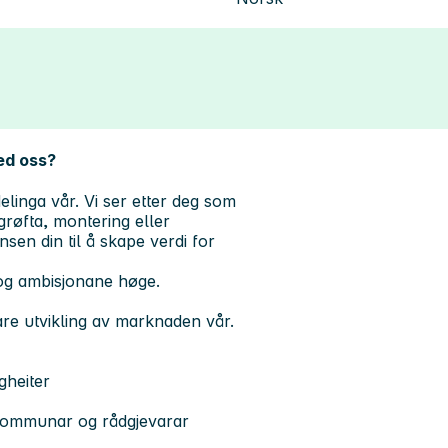
med oss?
delinga vår. Vi ser etter deg som
grøfta, montering eller
en din til å skape verdi for
og ambisjonane høge.
dare utvikling av marknaden vår.
gheiter
 kommunar og rådgjevarar