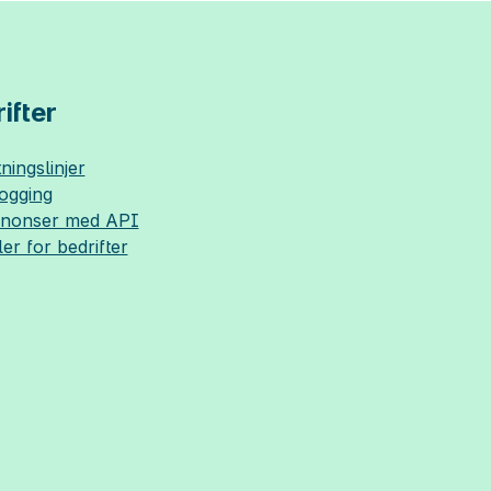
ifter
ningslinjer
logging
nnonser med API
ler for bedrifter