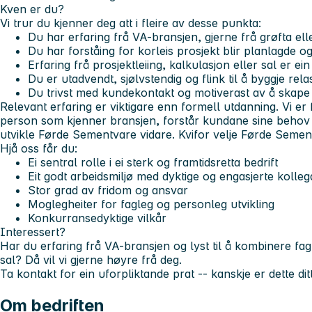
Kven er du?
Vi trur du kjenner deg att i fleire av desse punkta:
Du har erfaring frå VA-bransjen, gjerne frå grøfta el
Du har forståing for korleis prosjekt blir planlagde 
Erfaring frå prosjektleiing, kalkulasjon eller sal er ein
Du er utadvendt, sjølvstendig og flink til å byggje rela
Du trivst med kundekontakt og motiverast av å skape 
Relevant erfaring er viktigare enn formell utdanning. Vi er f
person som kjenner bransjen, forstår kundane sine behov
utvikle Førde Sementvare vidare.
Kvifor velje Førde Semen
Hjå oss får du:
Ei sentral rolle i ei sterk og framtidsretta bedrift
Eit godt arbeidsmiljø med dyktige og engasjerte kolleg
Stor grad av fridom og ansvar
Moglegheiter for fagleg og personleg utvikling
Konkurransedyktige vilkår
Interessert?
Har du erfaring frå VA-bransjen og lyst til å kombinere f
sal? Då vil vi gjerne høyre frå deg.
Ta kontakt for ein uforpliktande prat -- kanskje er dette ditt
Om bedriften