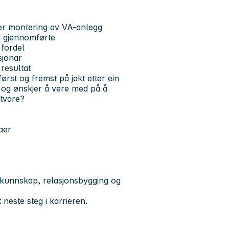
ler montering av VA-anlegg
og gjennomførte
 fordel
sjonar
resultat
ørst og fremst på jakt etter ein
 og ønskjer å vere med på å
tvare?
aer
agkunnskap, relasjonsbygging og
 neste steg i karrieren.