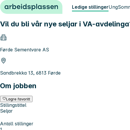
Hopp til innhold
Ledige stillinger
Ung
Somm
Vil du bli vår nye seljar i VA-avdelinga
Førde Sementvare AS
Sandbrekka 13, 6813 Førde
Om jobben
Lagre favoritt
Stillingstittel
Seljar
Antall stillinger
1