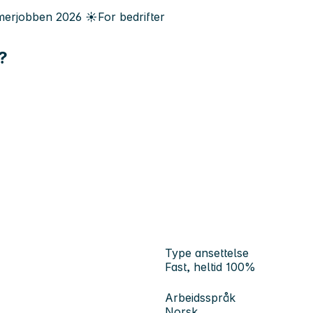
erjobben
2026
☀️
For bedrifter
?
Type ansettelse
Fast, heltid 100%
Arbeidsspråk
Norsk