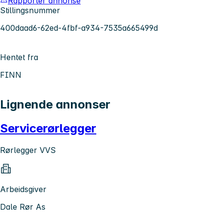
Rapporter annonse
Stillingsnummer
400daad6-62ed-4fbf-a934-7535a665499d
Hentet fra
FINN
Lignende annonser
Servicerørlegger
Rørlegger VVS
Arbeidsgiver
Dale Rør As