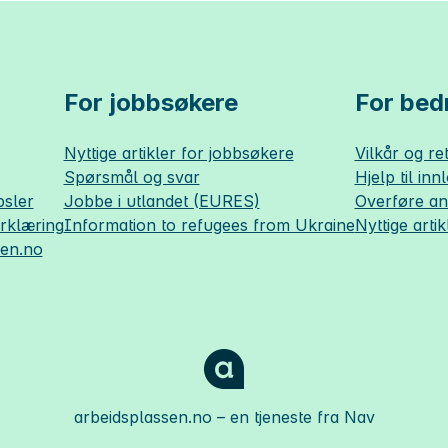
For jobbsøkere
For bedr
Nyttige artikler for jobbsøkere
Vilkår og ret
Spørsmål og svar
Hjelp til inn
sler
Jobbe i utlandet (EURES)
Overføre a
erklæring
Information to refugees from Ukraine
Nyttige artik
sen.no
arbeidsplassen.no
– en tjeneste fra Nav