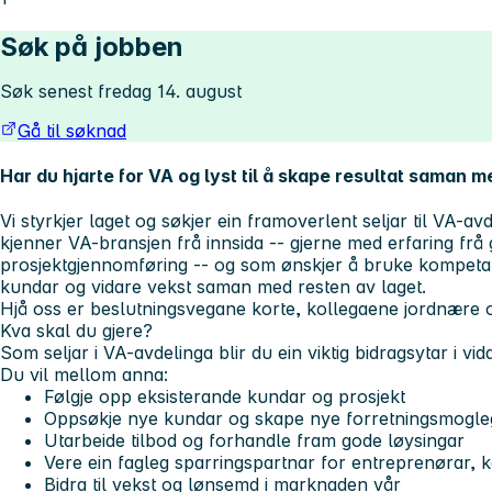
Søk på jobben
Søk senest fredag 14. august
Gå til søknad
Har du hjarte for VA og lyst til å skape resultat saman 
Vi styrkjer laget og søkjer ein framoverlent seljar til VA-av
kjenner VA-bransjen frå innsida -- gjerne med erfaring frå 
prosjektgjennomføring -- og som ønskjer å bruke kompetans
kundar og vidare vekst saman med resten av laget.
Hjå oss er beslutningsvegane korte, kollegaene jordnære 
Kva skal du gjere?
Som seljar i VA-avdelinga blir du ein viktig bidragsytar i vi
Du vil mellom anna:
Følgje opp eksisterande kundar og prosjekt
Oppsøkje nye kundar og skape nye forretningsmogle
Utarbeide tilbod og forhandle fram gode løysingar
Vere ein fagleg sparringspartnar for entreprenørar,
Bidra til vekst og lønsemd i marknaden vår