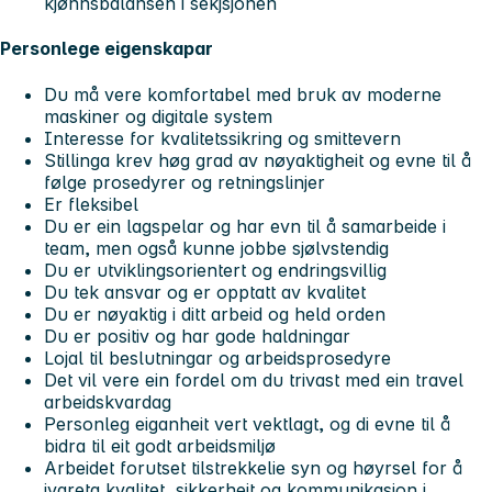
kjønnsbalansen i sekjsjonen
Personlege eigenskapar
Du må vere komfortabel med bruk av moderne
maskiner og digitale system
Interesse for kvalitetssikring og smittevern
Stillinga krev høg grad av nøyaktigheit og evne til å
følge prosedyrer og retningslinjer
Er fleksibel
Du er ein lagspelar og har evn til å samarbeide i
team, men også kunne jobbe sjølvstendig
Du er utviklingsorientert og endringsvillig
Du tek ansvar og er opptatt av kvalitet
Du er nøyaktig i ditt arbeid og held orden
Du er positiv og har gode haldningar
Lojal til beslutningar og arbeidsprosedyre
Det vil vere ein fordel om du trivast med ein travel
arbeidskvardag
Personleg eiganheit vert vektlagt, og di evne til å
bidra til eit godt arbeidsmiljø
Arbeidet forutset tilstrekkelie syn og høyrsel for å
ivareta kvalitet, sikkerheit og kommunikasjon i