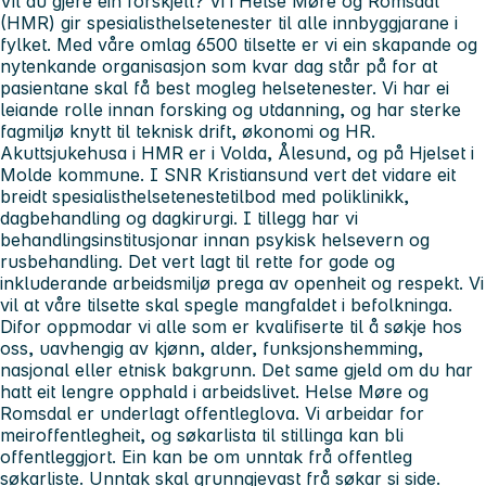
Vil du gjere ein forskjell? Vi i Helse Møre og Romsdal
(HMR) gir spesialisthelsetenester til alle innbyggjarane i
fylket. Med våre omlag 6500 tilsette er vi ein skapande og
nytenkande organisasjon som kvar dag står på for at
pasientane skal få best mogleg helsetenester. Vi har ei
leiande rolle innan forsking og utdanning, og har sterke
fagmiljø knytt til teknisk drift, økonomi og HR.
Akuttsjukehusa i HMR er i Volda, Ålesund, og på Hjelset i
Molde kommune. I SNR Kristiansund vert det vidare eit
breidt spesialisthelsetenestetilbod med poliklinikk,
dagbehandling og dagkirurgi. I tillegg har vi
behandlingsinstitusjonar innan psykisk helsevern og
rusbehandling. Det vert lagt til rette for gode og
inkluderande arbeidsmiljø prega av openheit og respekt. Vi
vil at våre tilsette skal spegle mangfaldet i befolkninga.
Difor oppmodar vi alle som er kvalifiserte til å søkje hos
oss, uavhengig av kjønn, alder, funksjonshemming,
nasjonal eller etnisk bakgrunn. Det same gjeld om du har
hatt eit lengre opphald i arbeidslivet. Helse Møre og
Romsdal er underlagt offentleglova. Vi arbeidar for
meiroffentlegheit, og søkarlista til stillinga kan bli
offentleggjort. Ein kan be om unntak frå offentleg
søkarliste. Unntak skal grunngjevast frå søkar si side.