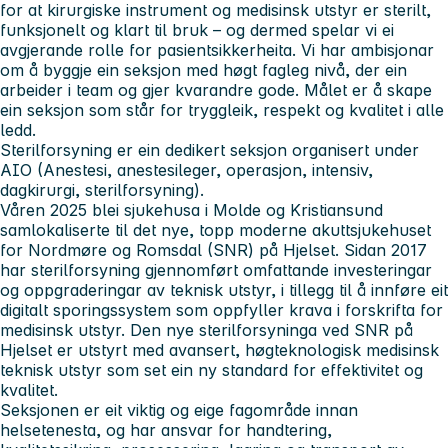
for at kirurgiske instrument og medisinsk utstyr er sterilt,
funksjonelt og klart til bruk – og dermed spelar vi ei
avgjerande rolle for pasientsikkerheita. Vi har ambisjonar
om å byggje ein seksjon med høgt fagleg nivå, der ein
arbeider i team og gjer kvarandre gode. Målet er å skape
ein seksjon som står for tryggleik, respekt og kvalitet i alle
ledd.
Sterilforsyning er ein dedikert seksjon organisert under
AIO (Anestesi, anestesileger, operasjon, intensiv,
dagkirurgi, sterilforsyning).
Våren 2025 blei sjukehusa i Molde og Kristiansund
samlokaliserte til det nye, topp moderne akuttsjukehuset
for Nordmøre og Romsdal (SNR) på Hjelset. Sidan 2017
har sterilforsyning gjennomført omfattande investeringar
og oppgraderingar av teknisk utstyr, i tillegg til å innføre eit
digitalt sporingssystem som oppfyller krava i forskrifta for
medisinsk utstyr. Den nye sterilforsyninga ved SNR på
Hjelset er utstyrt med avansert, høgteknologisk medisinsk
teknisk utstyr som set ein ny standard for effektivitet og
kvalitet.
Seksjonen er eit viktig og eige fagområde innan
helsetenesta, og har ansvar for handtering,