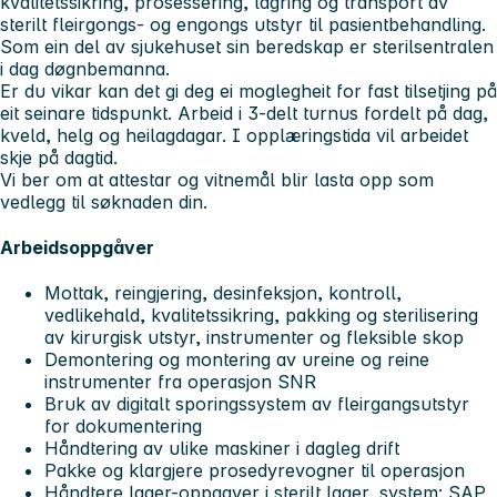
kvalitetssikring, prosessering, lagring og transport av
sterilt fleirgongs- og engongs utstyr til pasientbehandling.
Som ein del av sjukehuset sin beredskap er sterilsentralen
i dag døgnbemanna.
Er du vikar kan det gi deg ei moglegheit for fast tilsetjing på
eit seinare tidspunkt. Arbeid i 3-delt turnus fordelt på dag,
kveld, helg og heilagdagar. I opplæringstida vil arbeidet
skje på dagtid.
Vi ber om at attestar og vitnemål blir lasta opp som
vedlegg til søknaden din.
Arbeidsoppgåver
Mottak, reingjering, desinfeksjon, kontroll,
vedlikehald, kvalitetssikring, pakking og sterilisering
av kirurgisk utstyr, instrumenter og fleksible skop
Demontering og montering av ureine og reine
instrumenter fra operasjon SNR
Bruk av digitalt sporingssystem av fleirgangsutstyr
for dokumentering
Håndtering av ulike maskiner i dagleg drift
Pakke og klargjere prosedyrevogner til operasjon
Håndtere lager-oppgaver i sterilt lager, system: SAP