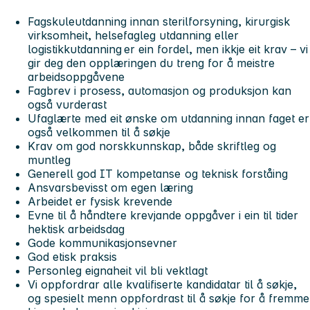
Fagskuleutdanning innan sterilforsyning, kirurgisk
virksomheit, helsefagleg utdanning eller
logistikkutdanning er ein fordel, men ikkje eit krav – vi
gir deg den opplæringen du treng for å meistre
arbeidsoppgåvene
Fagbrev i prosess, automasjon og produksjon kan
også vurderast
Ufaglærte med eit ønske om utdanning innan faget er
også velkommen til å søkje
Krav om god norskkunnskap, både skriftleg og
muntleg
Generell god IT kompetanse og teknisk forståing
Ansvarsbevisst om egen læring
Arbeidet er fysisk krevende
Evne til å håndtere krevjande oppgåver i ein til tider
hektisk arbeidsdag
Gode kommunikasjonsevner
God etisk praksis
Personleg eignaheit vil bli vektlagt
Vi oppfordrar alle kvalifiserte kandidatar til å søkje,
og spesielt menn oppfordrast til å søkje for å fremme