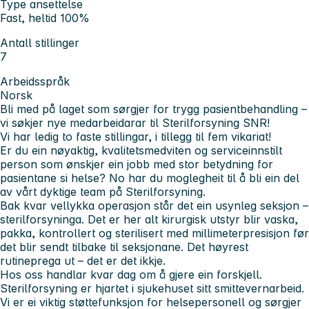
Type ansettelse
Fast, heltid 100%
Antall stillinger
7
Arbeidsspråk
Norsk
Bli med på laget som sørgjer for trygg pasientbehandling –
vi søkjer nye medarbeidarar til Sterilforsyning SNR!
Vi har ledig to faste stillingar, i tillegg til fem vikariat!
Er du ein nøyaktig, kvalitetsmedviten og serviceinnstilt
person som ønskjer ein jobb med stor betydning for
pasientane si helse? No har du moglegheit til å bli ein del
av vårt dyktige team på Sterilforsyning.
Bak kvar vellykka operasjon står det ein usynleg seksjon –
sterilforsyninga. Det er her alt kirurgisk utstyr blir vaska,
pakka, kontrollert og sterilisert med millimeterpresisjon før
det blir sendt tilbake til seksjonane. Det høyrest
rutineprega ut – det er det ikkje.
Hos oss handlar kvar dag om å gjere ein forskjell.
Sterilforsyning er hjartet i sjukehuset sitt smittevernarbeid.
Vi er ei viktig støttefunksjon for helsepersonell og sørgjer