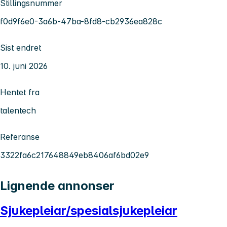
Stillingsnummer
f0d9f6e0-3a6b-47ba-8fd8-cb2936ea828c
Sist endret
10. juni 2026
Hentet fra
talentech
Referanse
3322fa6c217648849eb8406af6bd02e9
Lignende annonser
Sjukepleiar/spesialsjukepleiar