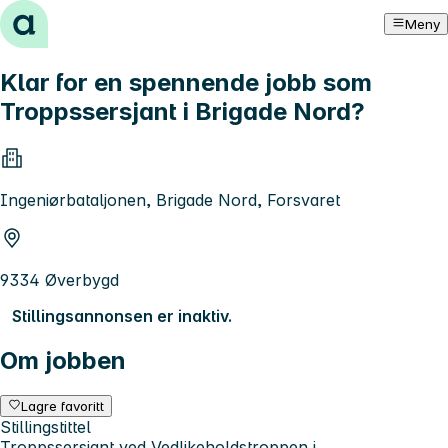
Hopp til innhold
Meny
Klar for en spennende jobb som
Troppssersjant i Brigade Nord?
Ingeniørbataljonen, Brigade Nord, Forsvaret
9334 Øverbygd
Stillingsannonsen er inaktiv.
Om jobben
Lagre favoritt
Stillingstittel
Troppssersjant ved Vedlikeholdstroppen i