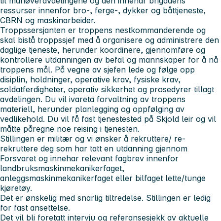
til manøveravdelingene og den innehar brigadens
ressurser innenfor bro-, ferge-, dykker og båttjeneste,
CBRN og maskinarbeider.
Troppssersjanten er troppens nestkommanderende og
skal bistå troppssjef med å organisere og administrere den
daglige tjeneste, herunder koordinere, gjennomføre og
kontrollere utdanningen av befal og mannskaper for å nå
troppens mål. På vegne av sjefen lede og følge opp
disiplin, holdninger, operative krav, fysiske krav,
soldatferdigheter, operativ sikkerhet og prosedyrer tillagt
avdelingen. Du vil ivareta forvaltning av troppens
materiell, herunder planlegging og oppfølging av
vedlikehold. Du vil få fast tjenestested på Skjold leir og vil
måtte påregne noe reising i tjenesten.
Stillingen er militær og vi ønsker å rekruttere/ re-
rekruttere deg som har tatt en utdanning gjennom
Forsvaret og innehar relevant fagbrev innenfor
landbruksmaskinmekanikerfaget,
anleggsmaskinmekanikerfaget eller bilfaget lette/tunge
kjøretøy.
Det er ønskelig med snarlig tiltredelse. Stillingen er ledig
for fast ansettelse.
Det vil bli foretatt intervju og referansesjekk av aktuelle