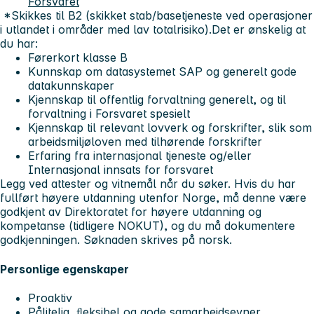
Forsvaret
*Skikkes til B2 (skikket stab/basetjeneste ved operasjoner
i utlandet i områder med lav totalrisiko).
Det er ønskelig at
du har:
Førerkort klasse B
Kunnskap om datasystemet SAP og generelt gode
datakunnskaper
Kjennskap til offentlig forvaltning generelt, og til
forvaltning i Forsvaret spesielt
Kjennskap til relevant lovverk og forskrifter, slik som
arbeidsmiljøloven med tilhørende forskrifter
Erfaring fra internasjonal tjeneste og/eller
Internasjonal innsats for forsvaret
Legg ved attester og vitnemål når du søker. Hvis du har
fullført høyere utdanning utenfor Norge, må denne være
godkjent av Direktoratet for høyere utdanning og
kompetanse (tidligere NOKUT), og du må dokumentere
godkjenningen.
Søknaden skrives på norsk.
Personlige egenskaper
Proaktiv
Pålitelig, ﬂeksibel og gode samarbeidsevner