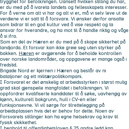
trygghet for befolkningen. Uansett hvilken stilling du har,
er du med på å ivareta landets og fellesskapets interesser.
For å verne om alt vi har og alt vi er, må vi selv leve ut de
verdiene vi er satt til å forsvare. Vi ønsker derfor ansatte
som bidrar til en god kultur ved å vise respekt og ta
ansvar for hverandre, og ha mot til å handle riktig og våge
å si ifra.
Som en del av Hæren er du med på å skape sikkerhet på
landjorda. Et forsvar kan ikke greie seg uten styrker på
bakken.
Hæren
er avgjørende for å beholde kontrollen
over norske landområder, og oppgavene er mange også i
fredstid.
Brigade Nord er kjernen i Hæren og består av ni
bataljoner og ett militærpolitikompani.
I Forsvaret er det ønskelig at arbeidsstyrken i størst mulig
grad skal gjenspeile mangfoldet i befolkningen. Vi
oppfordrer kvalifiserte kandidater til å søke, uavhengig av
kjønn, kulturell bakgrunn, hull i CV-en eller
funksjonsevne. Vi vil sørge for tilrettelegging på
arbeidsplassen hvis det er behov for dette. Noen av
Forsvarets stillinger kan ha egne helsekrav og krav til
fysisk skikkethet.
I henhold til offentlighetsloven § 25 andre ledd kan