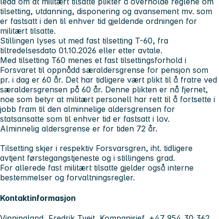
ledd om at militært tilsatte plikter å overholde reglene om
tilsetting, utdanning, disponering og avansement mv. som
er fastsatt i den til enhver tid gjeldende ordningen for
militært tilsatte.
Stillingen lyses ut med fast tilsetting T-60, fra
tiltredelsesdato 01.10.2026 eller etter avtale.
Med tilsetting T60 menes et fast tilsettingsforhold i
Forsvaret til oppnådd særaldersgrense for pensjon som
pr. i dag er 60 år. Det har tidligere vært plikt til å fratre ved
særaldersgrensen på 60 år. Denne plikten er nå fjernet,
noe som betyr at militært personell har rett til å fortsette i
jobb fram til den alminnelige aldersgrensen for
statsansatte som til enhver tid er fastsatt i lov.
Alminnelig aldersgrense er for tiden 72 år.
Tilsetting skjer i respektiv Forsvarsgren, iht. tidligere
avtjent førstegangstjeneste og i stillingens grad.
For allerede fast militært tilsatte gjelder også interne
bestemmelser og forvaltningsregler.
Kontaktinformasjon
Vinningland, Fredrik Tveit, Kompanisjef, +47 954 30 362