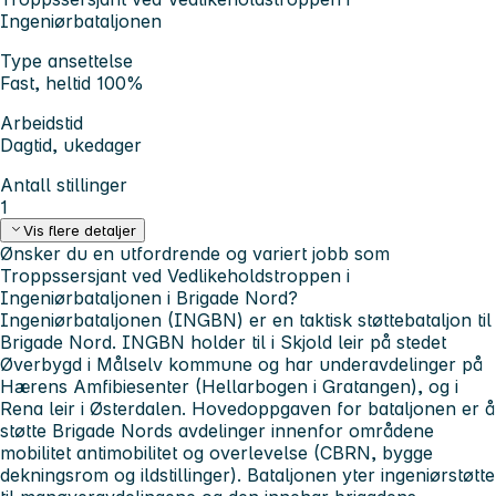
Ingeniørbataljonen
Type ansettelse
Fast, heltid 100%
Arbeidstid
Dagtid, ukedager
Antall stillinger
1
Vis flere detaljer
Ønsker du en utfordrende og variert jobb som
Troppssersjant ve
d Vedlikeholdstroppen
i
Ingeniørbataljonen i Brigade Nord?
Ingeniørbataljonen (INGBN) er en taktisk støttebataljon til
Brigade Nord. INGBN holder til i Skjold leir på stedet
Øverbygd i Målselv kommune og har underavdelinger på
Hærens Amfibiesenter (Hellarbogen i Gratangen), og i
Rena leir i Østerdalen. Hovedoppgaven for bataljonen er å
støtte Brigade Nords avdelinger innenfor områdene
mobilitet antimobilitet og overlevelse (CBRN, bygge
dekningsrom og ildstillinger). Bataljonen yter ingeniørstøtte