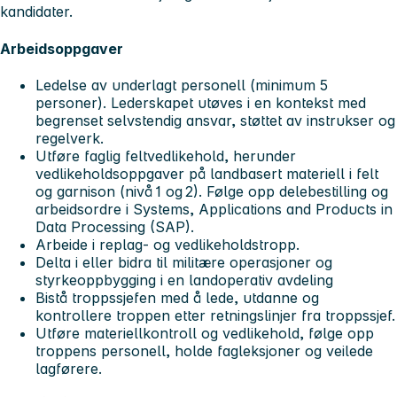
kandidater.
Arbeidsoppgaver
Ledelse av underlagt personell (minimum 5
personer). Lederskapet utøves i en kontekst med
begrenset selvstendig ansvar, støttet av instrukser og
regelverk.
Utføre faglig feltvedlikehold, herunder
vedlikeholdsoppgaver på landbasert materiell i felt
og garnison (nivå 1 og 2). Følge opp delebestilling og
arbeidsordre i Systems, Applications and Products in
Data Processing (SAP).
Arbeide i replag‑ og vedlikeholdstropp.
Delta i eller bidra til militære operasjoner og
styrkeoppbygging i en landoperativ avdeling
Bistå troppssjefen med å lede, utdanne og
kontrollere troppen etter retningslinjer fra troppssjef.
Utføre materiellkontroll og vedlikehold, følge opp
troppens personell, holde fagleksjoner og veilede
lagførere.