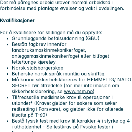
Det må påregnes arbeid utover normal arbeidstid i
forbindelse med planlagte øvelser og vakt i avdelingen.
Kvalifikasjoner
For å kvalifisere for stillingen må du oppfylle:
Grunnleggende befalsutdanning (GBU)
Bestått fagbrev innenfor
landbruksmaskinmekanikerfaget,
anleggsmaskinmekanikerfaget eller bilfaget
lette/tunge kjøretøy.
Norsk statsborgerskap
Beherske norsk språk muntlig og skriftlig.
Må kunne sikkerhetsklareres for HEMMELIG/ NATO
SECRET før tiltredelse (for mer informasjon om
sikkerhetsklarering, se
www.nsm.no
)
Tilfredsstille medisinske krav til operasjoner i
utlandet* (Kravet gjelder for søkere som søker
retilsetting i Forsvaret, og gjelder ikke for allerede
tilsatte på T-60)
Bestå fysisk test med krav til karakter 4 i styrke og 4
i utholdenhet - Se testkrav på
Fysiske tester i