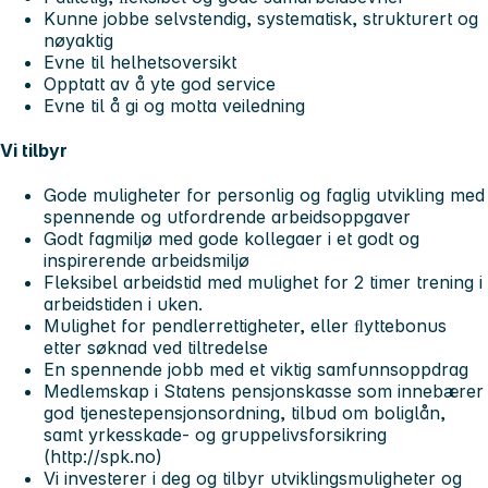
Kunne jobbe selvstendig, systematisk, strukturert og
nøyaktig
Evne til helhetsoversikt
Opptatt av å yte god service
Evne til å gi og motta veiledning
Vi tilbyr
Gode muligheter for personlig og faglig utvikling med
spennende og utfordrende arbeidsoppgaver
Godt fagmiljø med gode kollegaer i et godt og
inspirerende arbeidsmiljø
Fleksibel arbeidstid med mulighet for 2 timer trening i
arbeidstiden i uken.
Mulighet for pendlerrettigheter, eller ﬂyttebonus
etter søknad ved tiltredelse
En spennende jobb med et viktig samfunnsoppdrag
Medlemskap i Statens pensjonskasse som innebærer
god tjenestepensjonsordning, tilbud om boliglån,
samt yrkesskade- og gruppelivsforsikring
(http://spk.no)
Vi investerer i deg og tilbyr utviklingsmuligheter og