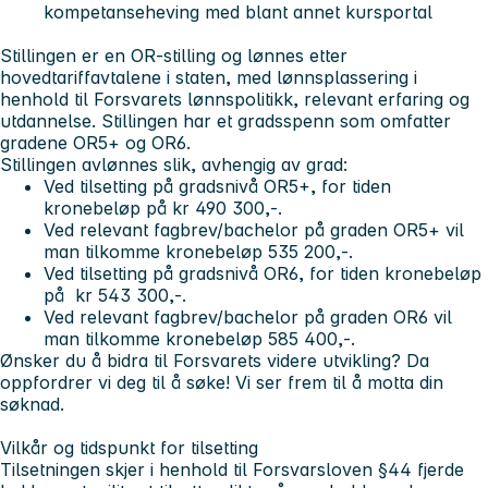
kompetanseheving med blant annet kursportal
Stillingen er en OR-stilling og lønnes etter
hovedtariffavtalene i staten, med lønnsplassering i
henhold til Forsvarets lønnspolitikk, relevant erfaring og
utdannelse. Stillingen har et gradsspenn som omfatter
gradene OR5+ og OR6.
Stillingen avlønnes slik, avhengig av grad:
Ved tilsetting på gradsnivå OR5+, for tiden
kronebeløp på kr 490 300,-.
Ved relevant fagbrev/bachelor på graden OR5+ vil
man tilkomme kronebeløp 535 200,-.
Ved tilsetting på gradsnivå OR6, for tiden kronebeløp
på kr 543 300,-.
Ved relevant fagbrev/bachelor på graden OR6 vil
man tilkomme kronebeløp 585 400,-.
Ønsker du å bidra til Forsvarets videre utvikling? Da
oppfordrer vi deg til å søke! Vi ser frem til å motta din
søknad.
Vilkår og tidspunkt for tilsetting
Tilsetningen skjer i henhold til Forsvarsloven §44 fjerde