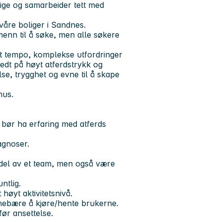
lige og samarbeider tett med
 våre boliger i Sandnes.
 menn til å søke, men alle søkere
t tempo, komplekse utfordringer
redt på høyt atferdstrykk og
lse, trygghet og evne til å skape
nus.
u bør ha erfaring med atferds
iagnoser.
 del av et team, men også være
ntlig.
 høyt aktivitetsnivå.
nebære å kjøre/hente brukerne.
før ansettelse.