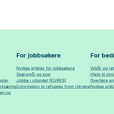
For jobbsøkere
For bedr
Nyttige artikler for jobbsøkere
Vilkår og ret
Spørsmål og svar
Hjelp til inn
sler
Jobbe i utlandet (EURES)
Overføre a
erklæring
Information to refugees from Ukraine
Nyttige artik
sen.no