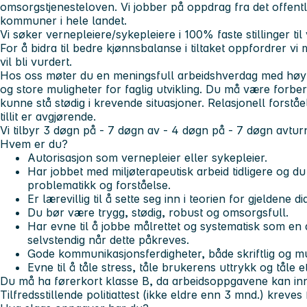
omsorgstjenesteloven. Vi jobber på oppdrag fra det offent
kommuner i hele landet.
Vi søker vernepleiere/sykepleiere i 100% faste stillinger til
For å bidra til bedre kjønnsbalanse i tiltaket oppfordrer vi
vil bli vurdert.
Hos oss møter du en meningsfull arbeidshverdag med høy
og store muligheter for faglig utvikling. Du må være forbe
kunne stå stødig i krevende situasjoner. Relasjonell forståe
tillit er avgjørende.
Vi tilbyr
3 døgn på - 7 døgn av - 4 døgn på - 7 døgn av
tur
Hvem er du?
Autorisasjon som vernepleier eller sykepleier.
Har jobbet med miljøterapeutisk arbeid tidligere og d
problematikk og forståelse.
Er lærevillig til å sette seg inn i teorien for gjeldene d
Du bør være trygg, stødig, robust og omsorgsfull.
Har evne til å jobbe målrettet og systematisk som en
selvstendig når dette påkreves.
Gode kommunikasjonsferdigheter, både skriftlig og mu
Evne til å tåle stress, tåle brukerens uttrykk og tåle et
Du må ha førerkort klasse B, da arbeidsoppgavene kan in
Tilfredsstillende politiattest (ikke eldre enn 3 mnd.) kreves 