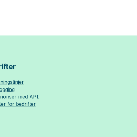
ifter
ningslinjer
logging
nnonser med API
ler for bedrifter