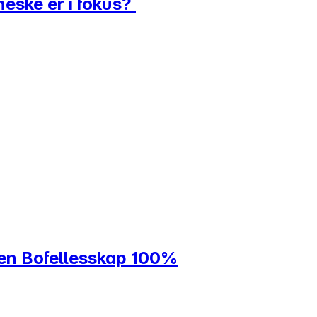
nneske er i fokus?
en Bofellesskap 100%