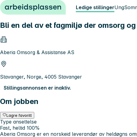
Hopp til innhold
Ledige stillinger
Ung
Somm
Bli en del av et fagmiljø der omsorg og
Aberia Omsorg & Assistanse AS
Stavanger, Norge, 4005 Stavanger
Stillingsannonsen er inaktiv.
Om jobben
Lagre favoritt
Type ansettelse
Fast, heltid 100%
Aberia Omsorg
er en norskeid leverandør av heldøgns omso