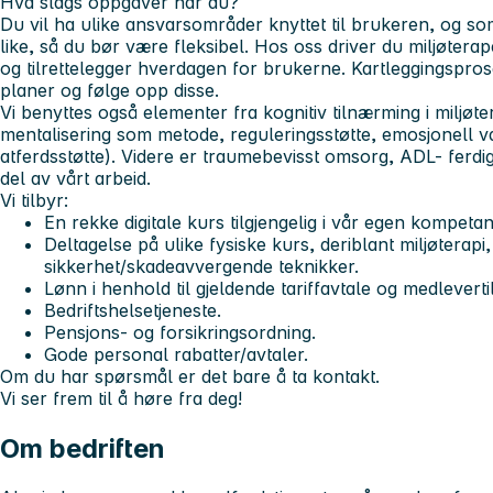
Hva slags oppgaver har du?
Du vil ha ulike ansvarsområder knyttet til brukeren, og so
like, så du bør være fleksibel. Hos oss driver du miljøtera
og tilrettelegger hverdagen for brukerne. Kartleggingspros
planer og følge opp disse.
Vi benyttes også elementer fra kognitiv tilnærming i miljø
mentalisering som metode, reguleringsstøtte, emosjonell va
atferdsstøtte). Videre er traumebevisst omsorg, ADL- ferdi
del av vårt arbeid.
Vi tilbyr:
En rekke digitale kurs tilgjengelig i vår egen kompeta
Deltagelse på ulike fysiske kurs, deriblant miljøterapi
sikkerhet/skadeavvergende teknikker.
Lønn i henhold til gjeldende tariffavtale og medleverti
Bedriftshelsetjeneste.
Pensjons- og forsikringsordning.
Gode personal rabatter/avtaler.
Om du har spørsmål er det bare å ta kontakt.
Vi ser frem til å høre fra deg!
Om bedriften