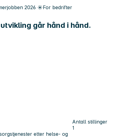
erjobben
2026
☀️
For bedrifter
 utvikling går hånd i hånd.
Antall stillinger
1
rgstjenester etter helse- og