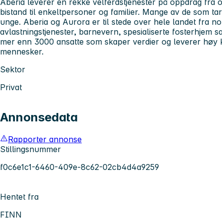
Aberia
leverer en rekke velferdstjenester på oppdrag fra offe
bistand til enkeltpersoner og familier. Mange av de som tar
unge. Aberia og Aurora er til stede over hele landet fra n
avlastningstjenester, barnevern, spesialiserte fosterhjem sam
mer enn 3000 ansatte som skaper verdier og leverer høy k
mennesker.
Sektor
Privat
Annonsedata
Rapporter annonse
Stillingsnummer
f0c6e1c1-6460-409e-8c62-02cb4d4a9259
Hentet fra
FINN