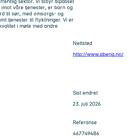
ntlig sektor. Vi tilbyr tilpasset
 imot våre tjenester, er barn og
ord til sør, med omsorgs- og
t tjenester til flyktninger. Vi er
valitet i møte med andre
Nettsted
http://www.aberia.no/
Sist endret
23. juli 2026
Referanse
467749486