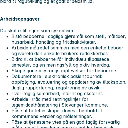
bidra til fagutvikling og et godt arbeidsmiljø.
Arbeidsoppgaver
Du skal i stillingen som sykepleier:
Bistå beboerne i daglige gjøremål som stell, måltider,
husarbeid, handling og fritidsaktiviteter.
Arbeide målrettet sammen med den enkelte beboer
og ivareta den enkelte brukers rettsikkerhet.
Bidra til at beboerne får individuelt tilpassede
tjenester, og en meningsfylt og aktiv hverdag.
Skape gode mestringsopplevelser for beboerne.
Dokumentere i elektronisk pasientjournal:
oppfølging, evaluering og oppdatering av tiltaksplan,
daglig rapportering, registrering av avvik.
Tverrfaglig samarbeid, internt og eksternt.
Arbeide i tråd med retningslinjer for
legemiddelhåndtering i Stavanger kommune.
Påse at bofellesskapet drives i henhold til
kommunens verdier og målsetninger.
Påse at tjenestene ytes på en god faglig forsvarlig
måte, og at tjenestene som gis holder høy etisk