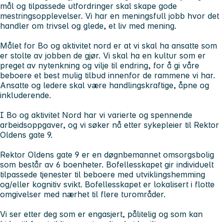
mål og tilpassede utfordringer skal skape gode
mestringsopplevelser. Vi har en meningsfull jobb hvor det
handler om trivsel og glede, et liv med mening.
Målet for Bo og aktivitet nord er at vi skal ha ansatte som
er stolte av jobben de gjør. Vi skal ha en kultur som er
preget av nytenkning og vilje til endring, for å gi våre
beboere et best mulig tilbud innenfor de rammene vi har.
Ansatte og ledere skal være handlingskraftige, åpne og
inkluderende.
I Bo og aktivitet Nord har vi varierte og spennende
arbeidsoppgaver, og vi søker nå etter sykepleier til Rektor
Oldens gate 9.
Rektor Oldens gate 9 er en døgnbemannet omsorgsbolig
som består av 6 boenheter. Bofellesskapet gir individuelt
tilpassede tjenester til beboere med utviklingshemming
og/eller kognitiv svikt. Bofellesskapet er lokalisert i flotte
omgivelser med nærhet til flere turområder.
Vi ser etter deg som er engasjert, pålitelig og som kan