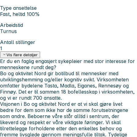
Type ansettelse
Fast, heltid 100%
Arbeidstid
Turnus
Antall stillinger
1
Vis flere detaljer
Er du en faglig engasjert sykepleier med stor interesse for
menneskene rundt deg?
Bo og aktivitet Nord gir botilbud til mennesker med
utviklingshemming og/eller kognitiv svikt. Virksomheten
omfatter bydelene Tasta, Madla, Eiganes, Rennesøy og
Finnøy. Det er til sammen 18 bofellesskap i virksomheten,
og vi er rundt 700 ansatte.
Visjonen i Bo og aktivitet Nord er at vi skal gjøre livet
bedre for dem som ikke har de samme forutsetningene
som andre. Beboerne våre står alltid i sentrum, der
likeverd og respekt er våre viktigste føringer. Vi skal
tilrettelegge forholdene etter den enkeltes behov og
fremme livsglede gjennom meningsfulle tiltak. Tydelige