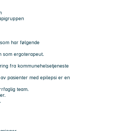
m
rapigruppen
g som har følgende
on som ergoterapeut.
rfaring fra kommunehelsetjeneste
 av pasienter med epilepsi er en
rfaglig team.
der.
.
asjoner.