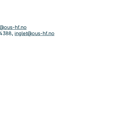
@ous-hf.no
24388,
inglet@ous-hf.no