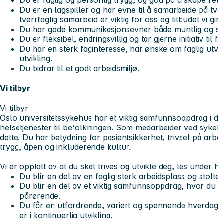
Du er en lagspiller og har evne til å samarbeide på tv
tverrfaglig samarbeid er viktig for oss og tilbudet vi gir
Du har gode kommunikasjonsevner både muntlig og skr
Du er fleksibel, endringsvillig og tar gjerne initiativ ti
Du har en sterk faginteresse, har ønske om faglig utvikl
utvikling.
Du bidrar til et godt arbeidsmiljø.
Vi tilbyr
Vi tilbyr
Oslo universitetssykehus har et viktig samfunnsoppdrag i de
helsetjenester til befolkningen. Som medarbeider ved sykehu
dette. Du har betydning for pasientsikkerhet, trivsel på arb
trygg, åpen og inkluderende kultur.
Vi er opptatt av at du skal trives og utvikle deg, les under h
Du blir en del av en faglig sterk arbeidsplass og stol
Du blir en del av et viktig samfunnsoppdrag, hvor du 
pårørende.
Du får en utfordrende, variert og spennende hverda
er i kontinuerlig utvikling.