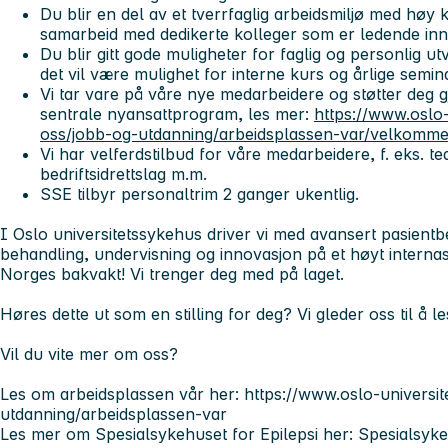
Du blir en del av et tverrfaglig arbeidsmiljø med høy 
samarbeid med dedikerte kolleger som er ledende inn
Du blir gitt gode muligheter for faglig og personlig u
det vil være mulighet for interne kurs og årlige semina
Vi tar vare på våre nye medarbeidere og støtter deg
sentrale nyansattprogram, les mer:
https://www.oslo
oss/jobb-og-utdanning/arbeidsplassen-var/velkomm
Vi har velferdstilbud for våre medarbeidere, f. eks. tea
bedriftsidrettslag m.m.
SSE tilbyr personaltrim 2 ganger ukentlig.
I Oslo universitetssykehus driver vi med avansert pasient
behandling, undervisning og innovasjon på et høyt internasj
Norges bakvakt! Vi trenger deg med på laget.
Høres dette ut som en stilling for deg? Vi gleder oss til å l
Vil du vite mer om oss?
Les om arbeidsplassen vår her: https://www.oslo-universi
utdanning/arbeidsplassen-var
Les mer om Spesialsykehuset for Epilepsi her: Spesialsyke