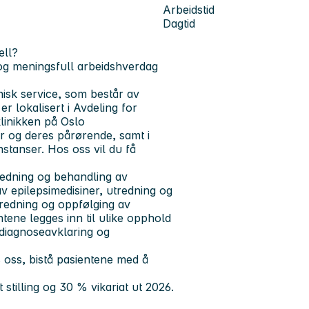
Arbeidstid
Dagtid
ell?
 og meningsfull arbeidshverdag
inisk service, som består av
r lokalisert i Avdeling for
linikken på Oslo
r og deres pårørende, samt i
stanser. Hos oss vil du få
tredning og behandling av
v epilepsimedisiner, utredning og
tredning og oppfølging av
ntene legges inn til ulike opphold
 diagnoseavklaring og
oss, bistå pasientene med å
 stilling og 30 % vikariat ut 2026.