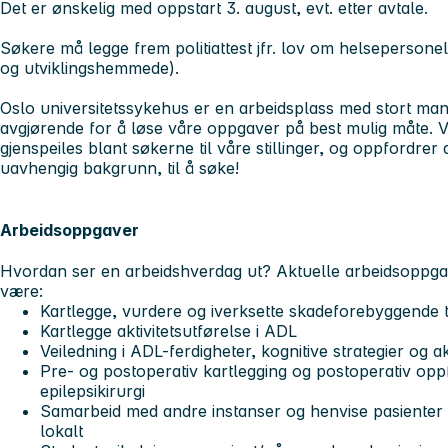
Det er ønskelig med oppstart 3. august, evt. etter avtale.
Søkere må legge frem politiattest jfr. lov om helsepersone
og utviklingshemmede).
Oslo universitetssykehus er en arbeidsplass med stort man
avgjørende for å løse våre oppgaver på best mulig måte. V
gjenspeiles blant søkerne til våre stillinger, og oppfordrer a
uavhengig bakgrunn, til å søke!
Arbeidsoppgaver
Hvordan ser en arbeidshverdag ut?
Aktuelle arbeidsoppga
være:
Kartlegge, vurdere og iverksette skadeforebyggende ti
Kartlegge aktivitetsutførelse i ADL
Veiledning i ADL-ferdigheter, kognitive strategier og a
Pre- og postoperativ kartlegging og postoperativ opp
epilepsikirurgi
Samarbeid med andre instanser og henvise pasienter
lokalt