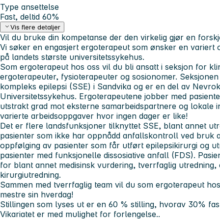
Type ansettelse
Fast, deltid 60%
Vis flere detaljer
Vil du bruke din kompetanse der den virkelig gjør en forskj
Vi søker en engasjert ergoterapeut som ønsker en variert
på landets største universitetssykehus.
Som ergoterapeut hos oss vil du bli ansatt i seksjon for kl
ergoterapeuter, fysioterapeuter og sosionomer. Seksjonen e
kompleks epilepsi (SSE) i Sandvika og er en del av Nevrok
Universitetssykehus. Ergoterapeutene jobber med pasiente
utstrakt grad mot eksterne samarbeidspartnere og lokale in
varierte arbeidsoppgaver hvor ingen dager er like!
Det er flere landsfunksjoner tilknyttet SSE, blant annet u
pasienter som ikke har oppnådd anfallskontroll ved bruk a
oppfølging av pasienter som får utført epilepsikirurgi og u
pasienter med funksjonelle dissosiative anfall (FDS). Pasie
for blant annet medisinsk vurdering, tverrfaglig utredning,
kirurgiutredning.
Sammen med tverrfaglig team vil du som ergoterapeut hos 
mestre sin hverdag!
Stillingen som lyses ut er en 60 % stilling, hvorav 30% fast
Vikariatet er med mulighet for forlengelse
..