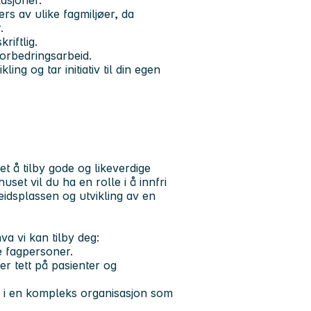
ers av ulike fagmiljøer, da
.
iftlig.
l forbedringsarbeid.
ing og tar initiativ til din egen
t å tilby gode og likeverdige
set vil du ha en rolle i å innfri
eidsplassen og utvikling av en
va vi kan tilby deg:
te fagpersoner.
er tett på pasienter og
g i en kompleks organisasjon som