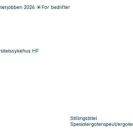
erjobben
2026
☀️
For bedrifter
ersitetssykehus HF
Stillingstittel
Spesialergoterapeut/ergote