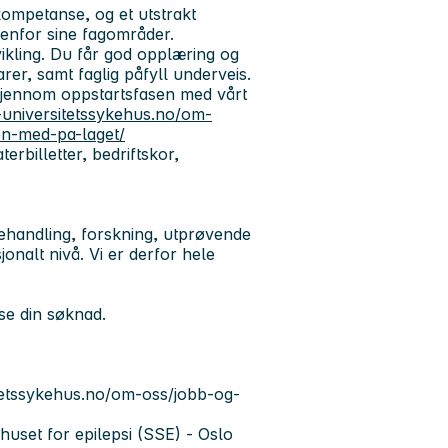
kompetanse, og et utstrakt
enfor sine fagområder.
tvikling. Du får god opplæring og
rer, samt faglig påfyll underveis.
 gjennom oppstartsfasen med vårt
-universitetssykehus.no/om-
en-med-pa-laget/
terbilletter, bedriftskor,
behandling, forskning, utprøvende
onalt nivå. Vi er derfor hele
ese din søknad.
tetssykehus.no/om-oss/jobb-og-
huset for epilepsi (SSE) - Oslo