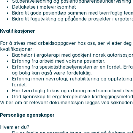
Studentveiledning og pasient/pårørendeundervisning
Deltakelse i møtevirksomhet
Bidra til gode pasientløp sammen med tverrfaglig tea
Bidra til fagutvikling og pågående prosjekter i ergote
Kvalifikasjoner
For å trives med arbeidsoppgaver hos oss, ser vi etter de
kvalifikasjoner:
Bachelor i ergoterapi med godkjent norsk autorisasj
Erfaring fra arbeid med voksne pasienter.
Erfaring fra spesialisthelsetjenesten er en fordel. E
og bolig kan også være fordelaktig.
Erfaring innen nevrologi, rehabilitering og oppfølging
fordel.
Har tverrfaglig fokus og erfaring med samarbeid i tver
God kjennskap til ergoterapeutiske kartleggingsmeto
Vi ber om at relevant dokumentasjon legges ved søknaden
Personlige egenskaper
Hvem er du?
Du er faglig og personlig trygg, og god på å skape rel