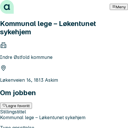
Hopp til innhold
Meny
Kommunal lege – Løkentunet
sykehjem
Indre Østfold kommune
Løkenveien 16, 1813 Askim
Om jobben
Lagre favoritt
Stillingstittel
Kommunal lege – Løkentunet sykehjem
Type ansettelse