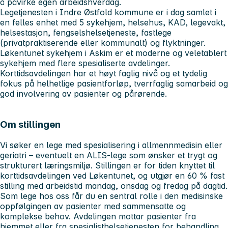
å påvirke egen arbeidshverdag.
Legetjenesten i Indre Østfold kommune er i dag samlet i
en felles enhet med 5 sykehjem, helsehus, KAD, legevakt,
helsestasjon, fengselshelsetjeneste, fastlege
(privatpraktiserende eller kommunalt) og flyktninger.
Løkentunet sykehjem i Askim er et moderne og veletablert
sykehjem med flere spesialiserte avdelinger.
Korttidsavdelingen har et høyt faglig nivå og et tydelig
fokus på helhetlige pasientforløp, tverrfaglig samarbeid og
god involvering av pasienter og pårørende.
Om stillingen
Vi søker en lege med spesialisering i allmennmedisin eller
geriatri – eventuelt en ALIS‑lege som ønsker et trygt og
strukturert læringsmiljø. Stillingen er for tiden knyttet til
korttidsavdelingen ved Løkentunet, og utgjør en 60 % fast
stilling med arbeidstid mandag, onsdag og fredag på dagtid.
Som lege hos oss får du en sentral rolle i den medisinske
oppfølgingen av pasienter med sammensatte og
komplekse behov. Avdelingen mottar pasienter fra
hjemmet eller fra spesialisthelsetjenesten for behandling,