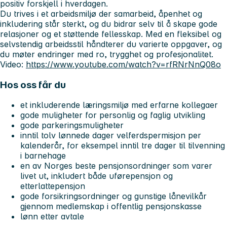
positiv forskjell i hverdagen.
Du trives i et arbeidsmiljø der samarbeid, åpenhet og
inkludering står sterkt, og du bidrar selv til å skape gode
relasjoner og et støttende fellesskap. Med en fleksibel og
selvstendig arbeidsstil håndterer du varierte oppgaver, og
du møter endringer med ro, trygghet og profesjonalitet.
Video:
https://www.youtube.com/watch?v=rfRNrNnQ08o
Hos oss får du
et inkluderende læringsmiljø med erfarne kollegaer
gode muligheter for personlig og faglig utvikling
gode parkeringsmuligheter
inntil tolv lønnede dager velferdspermisjon per
kalenderår, for eksempel inntil tre dager til tilvenning
i barnehage
en av Norges beste pensjonsordninger som varer
livet ut, inkludert både uførepensjon og
etterlattepensjon
gode forsikringsordninger og gunstige lånevilkår
gjennom medlemskap i offentlig pensjonskasse
lønn etter avtale