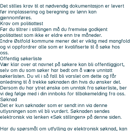
Det stilles krav til at nødvendig dokumentasjon er levert
før innplassering og beregning av lønn kan
gjennomføres.
Krav om politiattest
Før du tiltrer i stillingen må du fremvise godkjent
politiattest som ikke er eldre enn tre måneder.
Indre Østfold kommune mener det er viktig med mangfold
og vi oppfordrer alle som er kvalifiserte til å søke hos
oss.
Offentlig søkerliste
Vær klar over at navnet på søkere kan bli offentliggjort,
selv om du som søker har bedt om å være unntatt
søkerlisten. Du vil i så fall bli varslet om dette og får
anledning til å trekke søknaden din hvis du ønsker det.
Dersom du har ytret ønske om unntak fra søkerliste, ber
vi deg følge med i din innboks for tilbakemelding fra oss.
Søknad
Det er kun søknader som er sendt inn via denne
utlysningen som vil bli vurdert. Søknaden sendes
elektronisk via lenken «Søk stillingen» på denne siden.
Har du spørsmål om utfylling av elektronisk søknad, kan