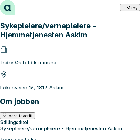
Hopp til innhold
Meny
Sykepleiere/vernepleiere -
Hjemmetjenesten Askim
Indre Østfold kommune
Løkenveien 16, 1813 Askim
Om jobben
Lagre favoritt
Stillingstittel
Sykepleiere/vernepleiere - Hjemmetjenesten Askim
Type ansettelse