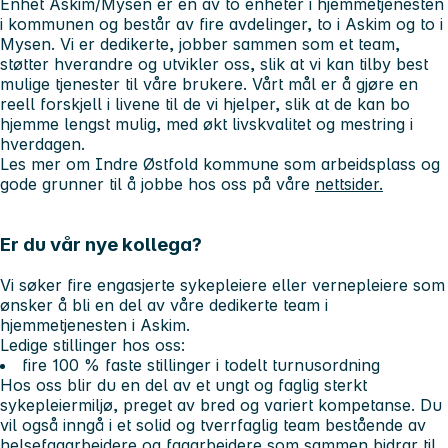
Enhet Askim/Mysen er en av to enheter i hjemmetjenesten
i kommunen og består av fire avdelinger, to i Askim og to i
Mysen. Vi er dedikerte, jobber sammen som et team,
støtter hverandre og utvikler oss, slik at vi kan tilby best
mulige tjenester til våre brukere. Vårt mål er å gjøre en
reell forskjell i livene til de vi hjelper, slik at de kan bo
hjemme lengst mulig, med økt livskvalitet og mestring i
hverdagen.
Les mer om Indre Østfold kommune som arbeidsplass og
gode grunner til å jobbe hos oss på våre
nettsider.
Er du vår nye kollega?
Vi søker fire engasjerte sykepleiere eller vernepleiere som
ønsker å bli en del av våre dedikerte team i
hjemmetjenesten i Askim.
Ledige stillinger hos oss:
fire 100 % faste stillinger i todelt turnusordning
Hos oss blir du en del av et ungt og faglig sterkt
sykepleiermiljø, preget av bred og variert kompetanse. Du
vil også inngå i et solid og tverrfaglig team bestående av
helsefagarbeidere og fagarbeidere som sammen bidrar til