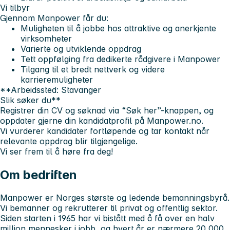
Vi tilbyr
Gjennom Manpower får du:
Muligheten til å jobbe hos attraktive og anerkjente
virksomheter
Varierte og utviklende oppdrag
Tett oppfølging fra dedikerte rådgivere i Manpower
Tilgang til et bredt nettverk og videre
karrieremuligheter
**Arbeidssted: Stavanger
Slik søker du**
Registrer din CV og søknad via “Søk her”-knappen, og
oppdater gjerne din kandidatprofil på Manpower.no.
Vi vurderer kandidater fortløpende og tar kontakt når
relevante oppdrag blir tilgjengelige.
Vi ser frem til å høre fra deg!
Om bedriften
Manpower er Norges største og ledende bemanningsbyrå.
Vi bemanner og rekrutterer til privat og offentlig sektor.
Siden starten i 1965 har vi bistått med å få over en halv
million mennesker i jobb, og hvert år er nærmere 20 000