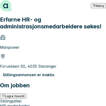
Hopp til innhold
Meny
Erfarne HR- og
administrasjonsmedarbeidere søkes!
Manpower
Forusbeen 50, 4035 Stavanger
Stillingsannonsen er inaktiv.
Om jobben
Lagre favoritt
Stillingstittel
HR-medarbeider