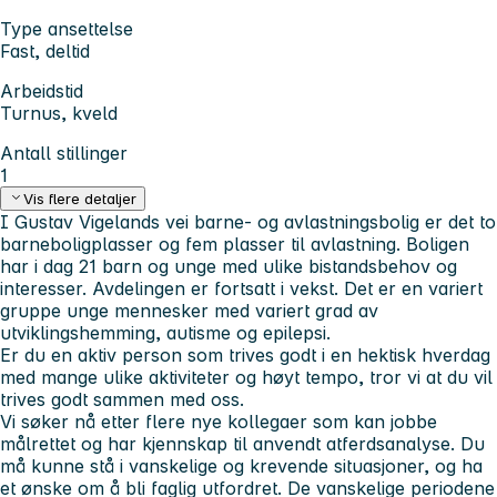
Type ansettelse
Fast, deltid
Arbeidstid
Turnus, kveld
Antall stillinger
1
Vis flere detaljer
I Gustav Vigelands vei barne- og avlastningsbolig er det to
barneboligplasser og fem plasser til avlastning. Boligen
har i dag 21 barn og unge med ulike bistandsbehov og
interesser. Avdelingen er fortsatt i vekst. Det er en variert
gruppe unge mennesker med variert grad av
utviklingshemming, autisme og epilepsi.
Er du en aktiv person som trives godt i en hektisk hverdag
med mange ulike aktiviteter og høyt tempo, tror vi at du vil
trives godt sammen med oss.
Vi søker nå etter flere nye kollegaer som kan jobbe
målrettet og har kjennskap til anvendt atferdsanalyse. Du
må kunne stå i vanskelige og krevende situasjoner, og ha
et ønske om å bli faglig utfordret. De vanskelige periodene