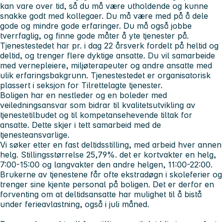
kan vare over tid, så du må være utholdende og kunne
snakke godt med kollegaer. Du må være med på å dele
gode og mindre gode erfaringer. Du må også jobbe
tverrfaglig, og finne gode måter å yte tjenester på.
Tjenestestedet har pr. i dag 22 årsverk fordelt på heltid og
deltid, og trenger flere dyktige ansatte. Du vil samarbeide
med vernepleiere, miljøterapeuter og andre ansatte med
ulik erfaringsbakgrunn. Tjenestestedet er organisatorisk
plassert i seksjon for Tilrettelagte tjenester.
Boligen har en nestleder og en boleder med
veiledningsansvar som bidrar til kvalitetsutvikling av
tjenestetilbudet og til kompetansehevende tiltak for
ansatte. Dette skjer i tett samarbeid med de
tjenesteansvarlige.
Vi søker etter en fast deltidsstilling, med arbeid hver annen
helg. Stillingsstørrelse 25,79%. det er kortvakter en helg,
7:00-15:00 og langvakter den andre helgen, 11:00-22:00.
Brukerne av tjenestene får ofte ekstradøgn i skoleferier og
trenger sine kjente personal på boligen. Det er derfor en
forventing om at deltidsansatte har mulighet til å bistå
under ferieavlastning, også i juli måned.