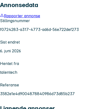
Annonsedata
Rapporter annonse
Stillingsnummer
f0724283-a317-4773-ad6d-56e722def273
Sist endret
6. juni 2026
Hentet fra
talentech
Referanse
3582e1e4d9004878840986d73d85b237
Lignende annonser