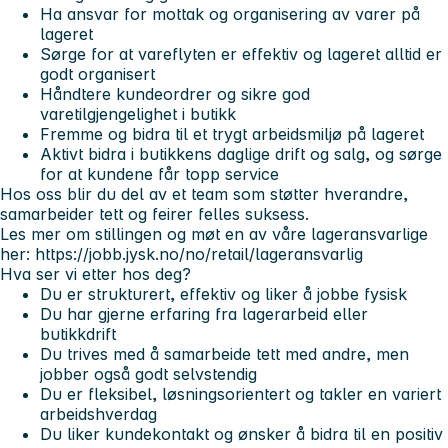
Ha ansvar for mottak og organisering av varer på
lageret
Sørge for at vareflyten er effektiv og lageret alltid er
godt organisert
Håndtere kundeordrer og sikre god
varetilgjengelighet i butikk
Fremme og bidra til et trygt arbeidsmiljø på lageret
Aktivt bidra i butikkens daglige drift og salg, og sørge
for at kundene får topp service
Hos oss blir du del av et team som støtter hverandre,
samarbeider tett og feirer felles suksess.
Les mer om stillingen og møt en av våre lageransvarlige
her: https://jobb.jysk.no/no/retail/lageransvarlig
Hva ser vi etter hos deg?
Du er strukturert, effektiv og liker å jobbe fysisk
Du har gjerne erfaring fra lagerarbeid eller
butikkdrift
Du trives med å samarbeide tett med andre, men
jobber også godt selvstendig
Du er fleksibel, løsningsorientert og takler en variert
arbeidshverdag
Du liker kundekontakt og ønsker å bidra til en positiv