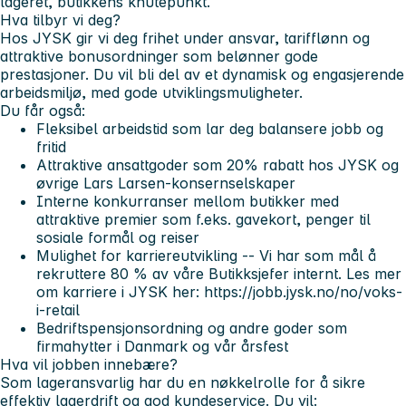
lageret, butikkens knutepunkt.
Hva tilbyr vi deg?
Hos JYSK gir vi deg frihet under ansvar, tarifflønn og
attraktive bonusordninger som belønner gode
prestasjoner. Du vil bli del av et dynamisk og engasjerende
arbeidsmiljø, med gode utviklingsmuligheter.
Du får også:
Fleksibel arbeidstid som lar deg balansere jobb og
fritid
Attraktive ansattgoder som 20% rabatt hos JYSK og
øvrige Lars Larsen-konsernselskaper
Interne konkurranser mellom butikker med
attraktive premier som f.eks. gavekort, penger til
sosiale formål og reiser
Mulighet for karriereutvikling -- Vi har som mål å
rekruttere 80 % av våre Butikksjefer internt. Les mer
om karriere i JYSK her: https://jobb.jysk.no/no/voks-
i-retail
Bedriftspensjonsordning og andre goder som
firmahytter i Danmark og vår årsfest
Hva vil jobben innebære?
Som lageransvarlig har du en nøkkelrolle for å sikre
effektiv lagerdrift og god kundeservice. Du vil: