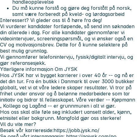
handleopplevelse
Du må kunne forstå og gjøre deg forstått på norsk,
samt være forberedt på kveld- og lørdagsarbeid
Interessert? Vi gleder oss til å høre fra deg!
Vi vurderer kandidater fortløpende, så send inn søknaden
din allerede i dag. For alle kandidater gjennomfører vi
videointervjuer, screeningspørsmål, og vi ønsker også en
CV og motivasjonsbrev. Dette for å kunne selektere på
best mulig grunnlag.
Vi gjennomfører telefonintervju, fysisk/digitalt intervju, og
gjør referansesjekk.
Ytterligere informasjon
Om JYSK
Hos JYSK har vi bygget karrierer i over 40 år --
og nå er
det din tur.
Fra én butikk i Danmark til over 3000 butikker
globalt, vet vi at våre ledere skaper resultater. Vi tror på
frihet under ansvar og å belønne medarbeidere som tar
initiativ og bidrar til fellesskapet. Våre verdier --
Kjøpmann
,
Kollega
og
Lagånd
-- er grunnmuren i alt vi gjør.
Hos oss skal alle føle seg inkludert uansett alder, kjønn,
etnisitet eller bakgrunn. Mangfold gjør oss sterkere!
Vil du vite mer?
Besøk vår karriereside:https://jobb.jysk.no/
Se også vårt internmagasin: https://gojysk.com/no