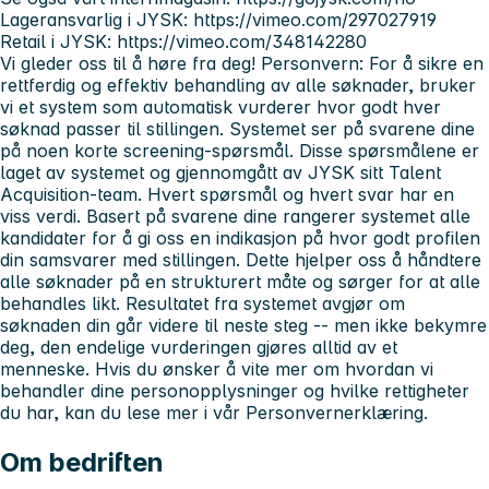
Lageransvarlig i JYSK: https://vimeo.com/297027919
Retail i JYSK: https://vimeo.com/348142280
Vi gleder oss til å høre fra deg!
Personvern:
For å sikre en
rettferdig og effektiv behandling av alle søknader, bruker
vi et system som automatisk vurderer hvor godt hver
søknad passer til stillingen.
Systemet ser på svarene dine
på noen korte screening-spørsmål. Disse spørsmålene er
laget av systemet og gjennomgått av JYSK sitt Talent
Acquisition-team. Hvert spørsmål og hvert svar har en
viss verdi. Basert på svarene dine rangerer systemet alle
kandidater for å gi oss en indikasjon på hvor godt profilen
din samsvarer med stillingen.
Dette hjelper oss å håndtere
alle søknader på en strukturert måte og sørger for at alle
behandles likt. Resultatet fra systemet avgjør om
søknaden din går videre til neste steg -- men ikke bekymre
deg, den endelige vurderingen gjøres alltid av et
menneske.
Hvis du ønsker å vite mer om hvordan vi
behandler dine personopplysninger og hvilke rettigheter
du har, kan du lese mer i vår Personvernerklæring.
Om bedriften