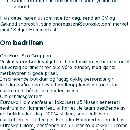
Annet forefallende butikkarbeid som rydding og
renhold
Hvis dette høres ut som noe for deg, send en CV og
Søknad snarest til
stina.andreassen@eurosko.com
merket
med "Selger Hammerfest".
Om bedriften
Om Euro Sko Gruppen
Vi skal være førstevalget for hele familien. Vi har derfor et
fullverdig sortiment for alle våre kunder, med kjente
merkevarer til gode priser.
Inspirerende butikker og faglig dyktig personale gir
kundene våre den beste handleopplevelsen, og vi tar
ekstra godt hånd om de aller minste.
Om arbeidsgiveren:
Eurosko Hammerfest er lokalisert på Nissen senteret i
sentrum av Hammerfest. Vi har et lite team bestående av
en butikkleder, deg i 100% stilling, samt deltids og
ekstrahjelper. I tillegg er Eurosko Hammerfest en del av
Eurosko i Nord, bestående av 5 Eurosko butikker i Troms