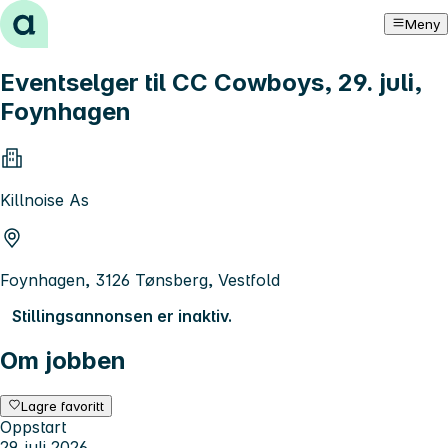
Hopp til innhold
Meny
Eventselger til CC Cowboys, 29. juli,
Foynhagen
Killnoise As
Foynhagen, 3126 Tønsberg, Vestfold
Stillingsannonsen er inaktiv.
Om jobben
Lagre favoritt
Oppstart
29. juli 2026