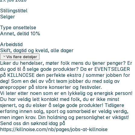
Stillingstittel
Selger
Type ansettelse
Annet, deltid 10%
Arbeidstid
Skift, dagtid og kveld, alle dager
Vis flere detaljer
Liker du hendelser, møter folk mens du tjener penger? Er
du god til å selge gode produkter? Da er EVENTSELGER
på KILLNOISE den perfekte ekstra / sommer jobben for
deg! Som en del av vårt team jobber du med salg av
ørepropper på store konserter og festivaler.
Vi leter etter noen som er en lykkelig og energisk person!
Du har veldig lett kontakt med folk, du er ikke minst
sjenert, og du elsker å selge gode produkter! Tidligere
erfaring innen salg, sport og samarbeid er veldig verdig,
men ingen krav. Din holdning og personlighet er viktigst!
Send oss din søknad idag på
https://killnoise.com/nb/pages/jobs-at-killnoise