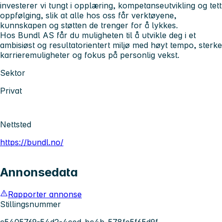
investerer vi tungt i opplæring, kompetanseutvikling og tett
oppfølging, slik at alle hos oss får verktøyene,
kunnskapen og støtten de trenger for å lykkes.
Hos Bundl AS får du muligheten til å utvikle deg i et
ambisiøst og resultatorientert miljø med høyt tempo, sterke
karrieremuligheter og fokus på personlig vekst.
Sektor
Privat
Nettsted
https://bundl.no/
Annonsedata
Rapporter annonse
Stillingsnummer
c5405769-54d2-4ced-bc4b-578fe5f65d9f