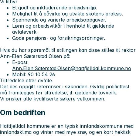
Vi tilbyr
Et godt og inkluderende arbeidsmiljø.
Mulighet til å påvirke og utvikle skolens praksis.
Spennende og varierte arbeidsoppgaver.
Lønn og arbeidsvilkår i henhold til gjeldende
avtaleverk.
Gode pensjons- og forsikringsordninger.
Hvis du har spørsmål til stillingen kan disse stilles til rektor
Ann-Elen Sæterstad Olsen på:
E-post:
Ann.Elen.Saterstad.Olsen@hattfjelldal.kommune.no
Mobil: 90 10 54 26
Tiltredelse etter avtale.
Det bes oppgitt referanser i søknaden. Gyldig politiattest
må framlegges før tiltredelse, jf. gjeldende lovverk.
Vi ønsker alle kvalifiserte søkere velkommen.
Om bedriften
Hattfjelldal kommune er en typisk innlandskommune med
innlandsklima og vinter med mye snø, og en kort hektisk