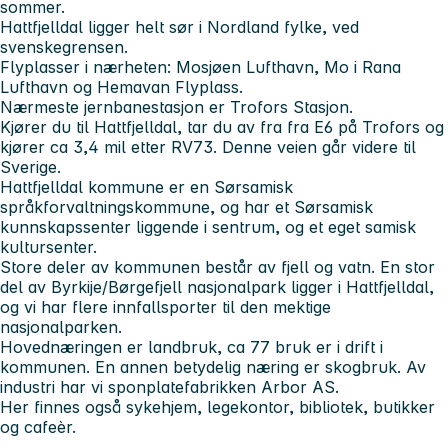
sommer.
Hattfjelldal ligger helt sør i Nordland fylke, ved
svenskegrensen.
Flyplasser i nærheten: Mosjøen Lufthavn, Mo i Rana
Lufthavn og Hemavan Flyplass.
Nærmeste jernbanestasjon er Trofors Stasjon.
Kjører du til Hattfjelldal, tar du av fra fra E6 på Trofors og
kjører ca 3,4 mil etter RV73. Denne veien går videre til
Sverige.
Hattfjelldal kommune er en Sørsamisk
språkforvaltningskommune, og har et Sørsamisk
kunnskapssenter liggende i sentrum, og et eget samisk
kultursenter.
Store deler av kommunen består av fjell og vatn. En stor
del av Byrkije/Børgefjell nasjonalpark ligger i Hattfjelldal,
og vi har flere innfallsporter til den mektige
nasjonalparken.
Hovednæringen er landbruk, ca 77 bruk er i drift i
kommunen. En annen betydelig næring er skogbruk. Av
industri har vi sponplatefabrikken Arbor AS.
Her finnes også sykehjem, legekontor, bibliotek, butikker
og cafeèr.