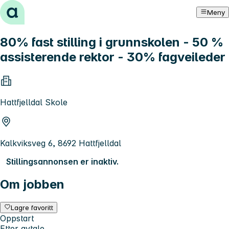
Hopp til innhold
Meny
80% fast stilling i grunnskolen - 50 %
assisterende rektor - 30% fagveileder
Hattfjelldal Skole
Kalkviksveg 6, 8692 Hattfjelldal
Stillingsannonsen er inaktiv.
Om jobben
Lagre favoritt
Oppstart
Etter avtale