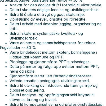
Arbeidsoppgaver
Assisterende rektor -- 50 %
Ansvar for den daglige drift i forhold til vikarinnleie.
Delta i skolens daglige ledelse og utviklingsarbeid.
Bidra til å sikre et trygt og godt skolemiljø.
Oppfølging av elever, ansatte og foresatte.
Delta i arbeid med timeplanlegging, organisering og
drift.
Bidra i skolens systematiske kvalitets- og
utviklingsarbeid.
Være en støtte og samarbeidspartner for rektor.
Fagveileder -- 30 %
Være bindeleddet mellom skolen, barnehagene i
Hattfjelldal kommune og PPT.
Planlegge og gjennomføre PPT`s reisedager.
Delta på møter og følge opp avtaler mellom PPT,
heim og skole.
Gjennomføre tester i en førhenvisingsprosess.
Veilede ansatte i pedagogisk utviklingsarbeid.
Bidra til utvikling av inkluderende læringsmiljø og
tilpasset opplæring.
Delta i analyse- og oppfølgingsarbeid knyttet til
elevenes læring og trivsel.
Bidra til kompetanseheving og profesjonsfellesskap.