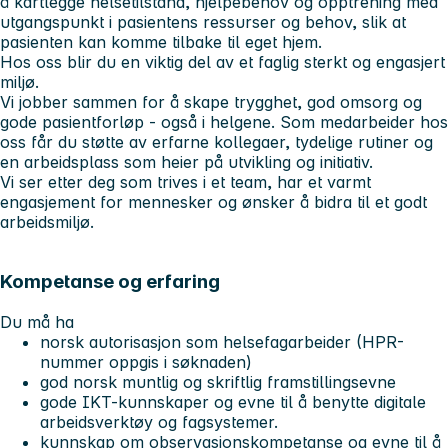
å kartlegge helsetilstand, hjelpebehov og opptrening med
utgangspunkt i pasientens ressurser og behov, slik at
pasienten kan komme tilbake til eget hjem.
Hos oss blir du en viktig del av et faglig sterkt og engasjert
miljø.
Vi jobber sammen for å skape trygghet, god omsorg og
gode pasientforløp - også i helgene. Som medarbeider hos
oss får du støtte av erfarne kollegaer, tydelige rutiner og
en arbeidsplass som heier på utvikling og initiativ.
Vi ser etter deg som trives i et team, har et varmt
engasjement for mennesker og ønsker å bidra til et godt
arbeidsmiljø.
Kompetanse og erfaring
Du må ha
norsk autorisasjon som helsefagarbeider (HPR-
nummer oppgis i søknaden)
god norsk muntlig og skriftlig framstillingsevne
gode IKT-kunnskaper og evne til å benytte digitale
arbeidsverktøy og fagsystemer.
kunnskap om observasjonskompetanse og evne til å