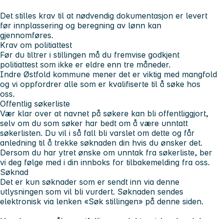
Det stilles krav til at nødvendig dokumentasjon er levert
før innplassering og beregning av lønn kan
gjennomføres.
Krav om politiattest
Før du tiltrer i stillingen må du fremvise godkjent
politiattest som ikke er eldre enn tre måneder.
Indre Østfold kommune mener det er viktig med mangfold
og vi oppfordrer alle som er kvalifiserte til å søke hos
oss.
Offentlig søkerliste
Vær klar over at navnet på søkere kan bli offentliggjort,
selv om du som søker har bedt om å være unntatt
søkerlisten. Du vil i så fall bli varslet om dette og får
anledning til å trekke søknaden din hvis du ønsker det.
Dersom du har ytret ønske om unntak fra søkerliste, ber
vi deg følge med i din innboks for tilbakemelding fra oss.
Søknad
Det er kun søknader som er sendt inn via denne
utlysningen som vil bli vurdert. Søknaden sendes
elektronisk via lenken «Søk stillingen» på denne siden.