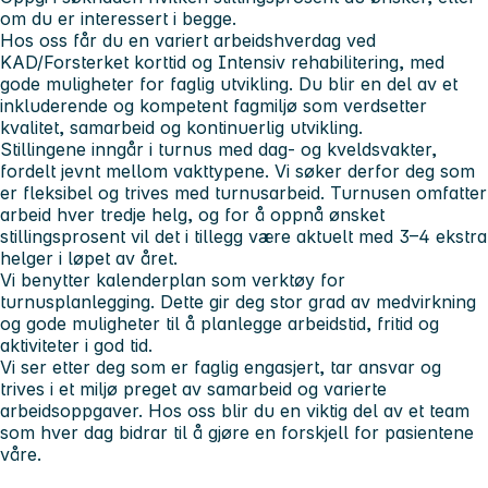
om du er interessert i begge.
Hos oss får du en variert arbeidshverdag ved
KAD/Forsterket korttid og Intensiv rehabilitering, med
gode muligheter for faglig utvikling. Du blir en del av et
inkluderende og kompetent fagmiljø som verdsetter
kvalitet, samarbeid og kontinuerlig utvikling.
Stillingene inngår i turnus med dag- og kveldsvakter,
fordelt jevnt mellom vakttypene. Vi søker derfor deg som
er fleksibel og trives med turnusarbeid. Turnusen omfatter
arbeid hver tredje helg, og for å oppnå ønsket
stillingsprosent vil det i tillegg være aktuelt med 3–4 ekstra
helger i løpet av året.
Vi benytter kalenderplan som verktøy for
turnusplanlegging. Dette gir deg stor grad av medvirkning
og gode muligheter til å planlegge arbeidstid, fritid og
aktiviteter i god tid.
Vi ser etter deg som er faglig engasjert, tar ansvar og
trives i et miljø preget av samarbeid og varierte
arbeidsoppgaver. Hos oss blir du en viktig del av et team
som hver dag bidrar til å gjøre en forskjell for pasientene
våre.