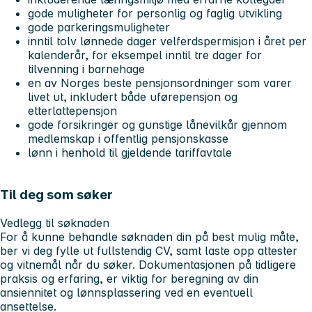
gode muligheter for personlig og faglig utvikling
gode parkeringsmuligheter
inntil tolv lønnede dager velferdspermisjon i året per
kalenderår, for eksempel inntil tre dager for
tilvenning i barnehage
en av Norges beste pensjonsordninger som varer
livet ut, inkludert både uførepensjon og
etterlattepensjon
gode forsikringer og gunstige lånevilkår gjennom
medlemskap i offentlig pensjonskasse
lønn i henhold til gjeldende tariffavtale
Til deg som søker
Vedlegg til søknaden
For å kunne behandle søknaden din på best mulig måte,
ber vi deg fylle ut fullstendig CV, samt laste opp attester
og vitnemål når du søker. Dokumentasjonen på tidligere
praksis og erfaring, er viktig for beregning av din
ansiennitet og lønnsplassering ved en eventuell
ansettelse.