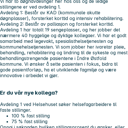
Vi har to døgnavdelinger her hos oss og de ledige
stillingene er ved avdeling 1.
Avdeling 1: Består av KAD (kommunale akutte
døgnplasser), forsterket korttid og intensiv rehabilitering.
Avdeling 2: Består av palliasjon og forsterket korttid.
Avdeling 1 har totalt 19 sengeplasser, og her jobber det
nærmere 40 hyggelige og dyktige kollegaer. Vi har et godt
samarbeid med legevakt, spesialisthelsetjenesten og
kommunehelsetjenesten. Vi som jobber her ivaretar pleie,
behandling, rehabilitering og lindring til de sykeste og mest
behandlingstrengende pasientene i Indre Østfold
kommune. Vi ønsker å sette pasienten i fokus, bidra til
gode pasientforløp, ha et utviklende fagmiljø og være
innovative i arbeidet vi gjør.
Er du vår nye kollega?
Avdeling 1 ved Helsehuset søker helsefagarbeidere til
faste stillinger.
100 % fast stilling
75 % fast stilling
Oppgi i søknaden hvilken stillingsprosent du ønsker, eller