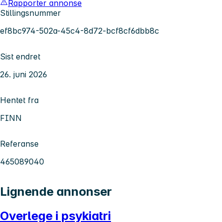
Rapporter annonse
Stillingsnummer
ef8bc974-502a-45c4-8d72-bcf8cf6dbb8c
Sist endret
26. juni 2026
Hentet fra
FINN
Referanse
465089040
Lignende annonser
Overlege i psykiatri