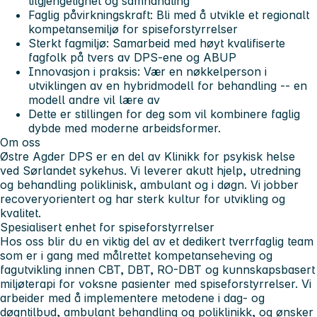
tilgjengelighet og samhandling
Faglig påvirkningskraft: Bli med å utvikle et regionalt
kompetansemiljø for spiseforstyrrelser
Sterkt fagmiljø: Samarbeid med høyt kvalifiserte
fagfolk på tvers av DPS-ene og ABUP
Innovasjon i praksis: Vær en nøkkelperson i
utviklingen av en hybridmodell for behandling -- en
modell andre vil lære av
Dette er stillingen for deg som vil kombinere faglig
dybde med moderne arbeidsformer.
Om oss
Østre Agder DPS er en del av Klinikk for psykisk helse
ved Sørlandet sykehus. Vi leverer akutt hjelp, utredning
og behandling poliklinisk, ambulant og i døgn. Vi jobber
recoveryorientert og har sterk kultur for utvikling og
kvalitet.
Spesialisert enhet for spiseforstyrrelser
Hos oss blir du en viktig del av et dedikert tverrfaglig team
som er i gang med målrettet kompetanseheving og
fagutvikling innen CBT, DBT, RO-DBT og kunnskapsbasert
miljøterapi for voksne pasienter med spiseforstyrrelser. Vi
arbeider med å implementere metodene i dag- og
døgntilbud, ambulant behandling og poliklinikk, og ønsker