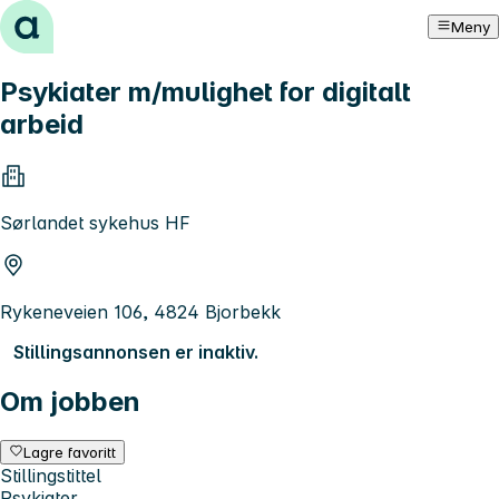
Hopp til innhold
Meny
Psykiater m/mulighet for digitalt
arbeid
Sørlandet sykehus HF
Rykeneveien 106, 4824 Bjorbekk
Stillingsannonsen er inaktiv.
Om jobben
Lagre favoritt
Stillingstittel
Psykiater