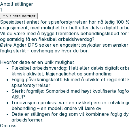
Antall stillinger
1
Vis flere detaljer
Spesialisert enhet for spiseforstyrrelser
har nå ledig 100 % s
engasjement, med mulighet for helt eller delvis digitalt arbe
Vil du være med å bygge fremtidens behandlingstilbud for 
og samtidig få en fleksibel arbeidshverdag?
Østre Agder DPS søker en engasjert psykiater som ønsker
faglig sterkt – uavhengig av hvor du bor.
Hvorfor dette er en unik mulighet
Fleksibel arbeidshverdag: Helt eller delvis digitalt ar
klinisk aktivitet, tilgjengelighet og samhandling
Faglig påvirkningskraft: Bli med å utvikle et regional
spiseforstyrrelser
Sterkt fagmiljø: Samarbeid med høyt kvalifiserte fag
ABUP
Innovasjon i praksis: Vær en nøkkelperson i utviklin
behandling – en modell andre vil lære av
Dette er stillingen for deg som vil kombinere faglig
arbeidsformer.
Om oss