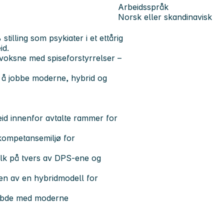
Arbeidsspråk
Norsk eller skandinavisk
tilling som psykiater i et ettårig
id.
voksne med spiseforstyrrelser –
 å jobbe moderne, hybrid og
beid innenfor avtalte rammer for
t kompetansemiljø for
folk på tvers av DPS-ene og
gen av en hybridmodell for
 dybde med moderne