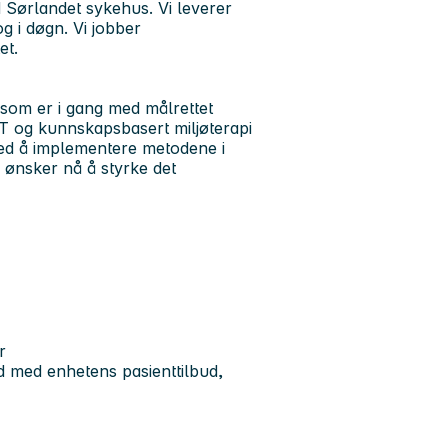
d Sørlandet sykehus. Vi leverer
g i døgn. Vi jobber
tet.
m som er i gang med målrettet
 og kunnskapsbasert miljøterapi
med å implementere metodene i
 ønsker nå å styrke det
g
er
tråd med enhetens pasienttilbud,