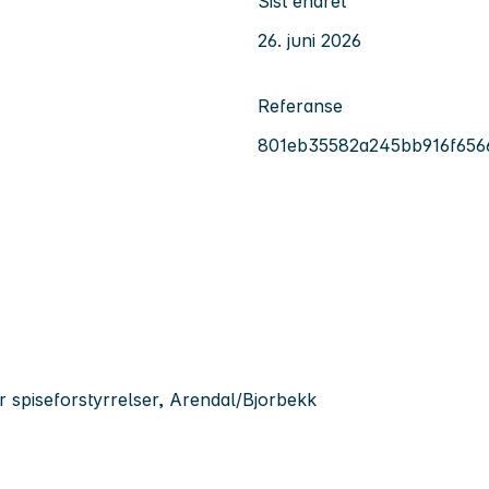
Sist endret
26. juni 2026
Referanse
801eb35582a245bb916f656
or spiseforstyrrelser, Arendal/Bjorbekk