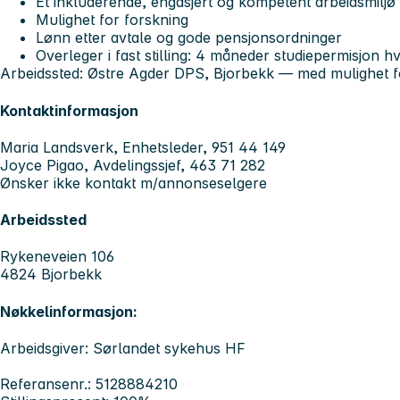
Et inkluderende, engasjert og kompetent arbeidsmiljø
Mulighet for forskning
Lønn etter avtale og gode pensjonsordninger
Overleger i fast stilling: 4 måneder studiepermisjon hv
Arbeidssted: Østre Agder DPS, Bjorbekk — med mulighet for
Kontaktinformasjon
Maria Landsverk, Enhetsleder, 951 44 149
Joyce Pigao, Avdelingssjef, 463 71 282
Ønsker ikke kontakt m/annonseselgere
Arbeidssted
Rykeneveien 106
4824 Bjorbekk
Nøkkelinformasjon:
Arbeidsgiver: Sørlandet sykehus HF
Referansenr.: 5128884210