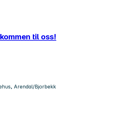
lkommen til oss!
kehus, Arendal/Bjorbekk