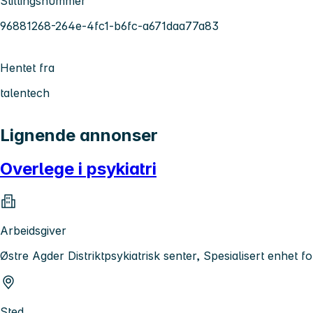
Stillingsnummer
96881268-264e-4fc1-b6fc-a671daa77a83
Hentet fra
talentech
Lignende annonser
Overlege i psykiatri
Arbeidsgiver
Østre Agder Distriktpsykiatrisk senter, Spesialisert enhet f
Sted