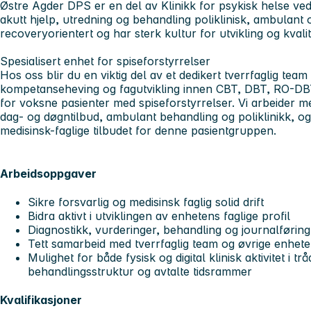
Østre Agder DPS er en del av Klinikk for psykisk helse ve
akutt hjelp, utredning og behandling poliklinisk, ambulant o
recoveryorientert og har sterk kultur for utvikling og kvali
Spesialisert enhet for spiseforstyrrelser
Hos oss blir du en viktig del av et dedikert tverrfaglig tea
kompetanseheving og fagutvikling innen CBT, DBT, RO-DBT
for voksne pasienter med spiseforstyrrelser. Vi arbeider 
dag- og døgntilbud, ambulant behandling og poliklinikk, og
medisinsk-faglige tilbudet for denne pasientgruppen.
Arbeidsoppgaver
Sikre forsvarlig og medisinsk faglig solid drift
Bidra aktivt i utviklingen av enhetens faglige profil
Diagnostikk, vurderinger, behandling og journalførin
Tett samarbeid med tverrfaglig team og øvrige enhet
Mulighet for både fysisk og digital klinisk aktivitet i 
behandlingsstruktur og avtalte tidsrammer
Kvalifikasjoner