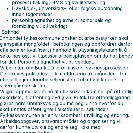
prosessutvikling, HMS og kvalitetsstyring
Høyskole-, universitets-, eller fagskoleutdanning
innen fagområdet
personlig egnethet og evne til samarbeid og
formidling vil bli vektlagt
Søknad
Innlandet fylkeskommune ønsker at arbeidsstyrken skal
gjenspeile mangfoldet i befolkningen og oppfordrer derfor
alle som er kvalifisert i henhold til utlysningsteksten til å
søke hos oss. Vi tilpasser arbeidsplassen om du har behov
for det. Personlig egnethet vil bli vektlagt.
Vi ber aldri om Bank-ID informasjon i søknadsprosessen.
Det kreves politiattest - ikke eldre enn tre måneder - for
alle stillinger i tannhelsetjenesten, folkehøgskolene og
videregående skoler.
Vi gjør oppmerksom på at alle søkere kommer på offentlig
søkerliste, jf. offentleglova § 25. Fritak fra offentliggjøring
gjøres bare unntaksvis og du må begrunne hvorfor du
skal unntas offentlighet i tekstfeltet til søknaden.
Fylkeskommunen er en virksomhet i utvikling og endring.
Arbeidsoppgaver, ansvarsområder og organisering vil
derfor kunne utvikle og endre seg i takt med
organisasjonens behov.