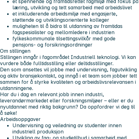
et spennende og framtidsrettet fagmiljø med fokus på
læring, utvikling og tett samarbeid med arbeidslivet
et inkluderende arbeidsmiljø med engasjerte,
støttende og utviklingsorienterte kolleger
muligheten til å bidra til utdanning av framtidas
fagspesialister og mellomledere i industrien
fylkeskommunale tilsettingsvilkår med gode
pensjons- og forsikringsordninger
Om stillingen
Stillingen inngår i fagområdet Industriell teknologi. Vi kan
vurdere både fulltidsstilling eller deltidsstillinger.
Den som ansettes vil jobbe med
undervisning
,
fagutvikling
og
aktiv bransjekontakt
, og inngå i et team som jobber tett
sammen for å styrke kvaliteten og arbeidslivsrelevansen i
utdanningene.
Har du i dag en relevant jobb innen industri,
leverandørmarkedet eller forskningsmiljøer – eller er du
nyutdannet med riktig bakgrunn? Da oppfordrer vi deg til
å søke!
Arbeidsoppgaver
Undervisning og veiledning av studenter innen
industriell produksjon
Utvikling av fag- og studietilbud i samarbeid med