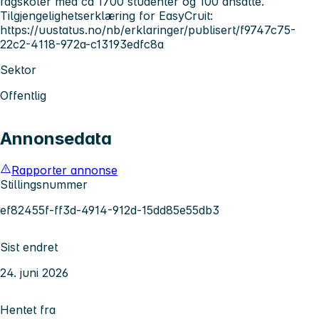
fagskoler med ca 1700 studenter og 100 ansatte.
Tilgjengelighetserklæring for EasyCruit:
https://uustatus.no/nb/erklaringer/publisert/f9747c75-
22c2-4118-972a-c13193edfc8a
Sektor
Offentlig
Annonsedata
Rapporter annonse
Stillingsnummer
ef82455f-ff3d-4914-912d-15dd85e55db3
Sist endret
24. juni 2026
Hentet fra