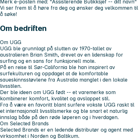
Merk e-posten med: "Assisterende Butikksjef -- ditt navn"
Vi ser frem til å høre fra deg og ønsker deg velkommen til
å søke!
Om bedriften
Om UGG
UGG ble grunnlagt på slutten av 1970-tallet av
australieren Brian Smith, drevet av en lidenskap for
surfing og en sans for funksjonell mote.
På en reise til Sør-California ble han inspirert av
surfekulturen og oppdaget at de komfortable
saueskinnsstøvlene fra Australia manglet i den lokale
livsstilen.
Der ble ideen om UGG født -- et varemerke som
kombinerer komfort, kvalitet og avslappet stil.
Fra å være en favoritt blant surfere vokste UGG raskt til
et internasjonalt livsstilsmerke og ble snart et naturlig
innslag både på den røde løperen og i hverdagen.
Om Selected Brands
Selected Brands er en ledende distributør og agent med
virksomhet i Norden og Baltikum.