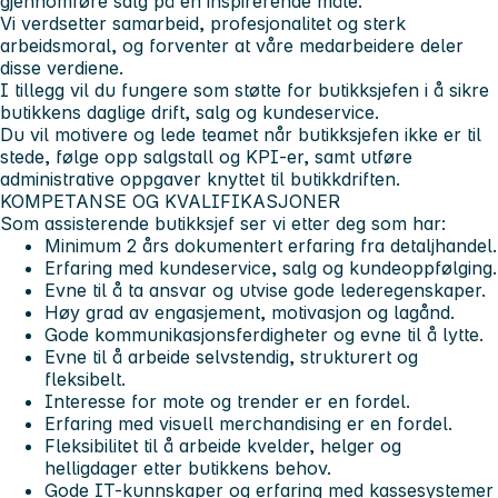
gjennomføre salg på en inspirerende måte.
Vi verdsetter samarbeid, profesjonalitet og sterk
arbeidsmoral, og forventer at våre medarbeidere deler
disse verdiene.
I tillegg vil du fungere som støtte for butikksjefen i å sikre
butikkens daglige drift, salg og kundeservice.
Du vil motivere og lede teamet når butikksjefen ikke er til
stede, følge opp salgstall og KPI-er, samt utføre
administrative oppgaver knyttet til butikkdriften.
KOMPETANSE OG KVALIFIKASJONER
Som assisterende butikksjef ser vi etter deg som har:
Minimum 2 års dokumentert erfaring fra detaljhandel.
Erfaring med kundeservice, salg og kundeoppfølging.
Evne til å ta ansvar og utvise gode lederegenskaper.
Høy grad av engasjement, motivasjon og lagånd.
Gode kommunikasjonsferdigheter og evne til å lytte.
Evne til å arbeide selvstendig, strukturert og
fleksibelt.
Interesse for mote og trender er en fordel.
Erfaring med visuell merchandising er en fordel.
Fleksibilitet til å arbeide kvelder, helger og
helligdager etter butikkens behov.
Gode IT-kunnskaper og erfaring med kassesystemer