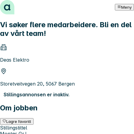
Hopp til innhold
Meny
Vi søker flere medarbeidere. Bli en del
av vårt team!
Deas Elektro
Storetveitvegen 20, 5067 Bergen
Stillingsannonsen er inaktiv.
Om jobben
Lagre favoritt
Stillingstittel
Montør Gr.L