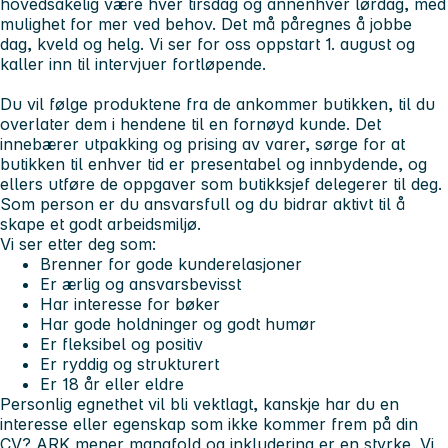
hovedsakelig være hver tirsdag og annenhver lørdag, med
mulighet for mer ved behov. Det må påregnes å jobbe
dag, kveld og helg. Vi ser for oss oppstart 1. august og
kaller inn til intervjuer fortløpende.
Du vil følge produktene fra de ankommer butikken, til du
overlater dem i hendene til en fornøyd kunde. Det
innebærer utpakking og prising av varer, sørge for at
butikken til enhver tid er presentabel og innbydende, og
ellers utføre de oppgaver som butikksjef delegerer til deg.
Som person er du ansvarsfull og du bidrar aktivt til å
skape et godt arbeidsmiljø.
Vi ser etter deg som:
Brenner for gode kunderelasjoner
Er ærlig og ansvarsbevisst
Har interesse for bøker
Har gode holdninger og godt humør
Er fleksibel og positiv
Er ryddig og strukturert
Er 18 år eller eldre
Personlig egnethet vil bli vektlagt, kanskje har du en
interesse eller egenskap som ikke kommer frem på din
CV? ARK mener mangfold og inkludering er en styrke. Vi