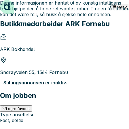
Denne informasjonen er hentet ut av kunstig intelligens
Hopp til innhold
Meny
for å hjelpe deg å finne relevante jobber. I noen få tilfeller
kan det være feil, så husk å sjekke hele annonsen.
Butikkmedarbeider ARK Fornebu
ARK Bokhandel
Snarøyveien 55, 1364 Fornebu
Stillingsannonsen er inaktiv.
Om jobben
Lagre favoritt
Type ansettelse
Fast, deltid