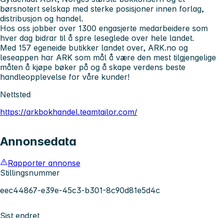
børsnotert selskap med sterke posisjoner innen forlag,
distribusjon og handel.
Hos oss jobber over 1300 engasjerte medarbeidere som
hver dag bidrar til å spre leseglede over hele landet.
Med 157 egeneide butikker landet over, ARK.no og
leseappen har ARK som mål å være den mest tilgjengelige
måten å kjøpe bøker på og å skape verdens beste
handleopplevelse for våre kunder!
Nettsted
https://arkbokhandel.teamtailor.com/
Annonsedata
Rapporter annonse
Stillingsnummer
eec44867-e39e-45c3-b301-8c90d81e5d4c
Sist endret