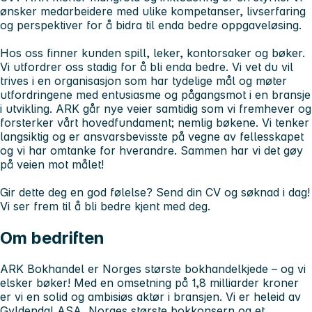
ønsker medarbeidere med ulike kompetanser, livserfaring
og perspektiver for å bidra til enda bedre oppgaveløsing.
Hos oss finner kunden spill, leker, kontorsaker og bøker.
Vi utfordrer oss stadig for å bli enda bedre. Vi vet du vil
trives i en organisasjon som har tydelige mål og møter
utfordringene med entusiasme og pågangsmot i en bransje
i utvikling. ARK går nye veier samtidig som vi fremhever og
forsterker vårt hovedfundament; nemlig bøkene. Vi tenker
langsiktig og er ansvarsbevisste på vegne av fellesskapet
og vi har omtanke for hverandre. Sammen har vi det gøy
på veien mot målet!
Gir dette deg en god følelse? Send din CV og søknad i dag!
Vi ser frem til å bli bedre kjent med deg.
Om bedriften
ARK Bokhandel er Norges største bokhandelkjede – og vi
elsker bøker! Med en omsetning på 1,8 milliarder kroner
er vi en solid og ambisiøs aktør i bransjen. Vi er heleid av
Gyldendal ASA, Norges største bokkonsern og et