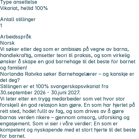
Type ansettelse
Vikariat, heltid 100%
Antall stillinger
1
Arbeidsspråk
Norsk
Vi søker etter deg som er ambisiøs på vegne av barna,
handlekraftig, omsetter teori til praksis, og som virkelig
ønsker å skape en god barnehage til det beste for barnet
og familien!
Norlandia Ratvika søker Barnehagelærer
– og kanskje er
det deg?
Stillingen er et 100% svangerskapsvikariat fra
30.september 2026 - 30.juni 2027.
Vi leter etter en trygg medarbeider som vet hvor stor
forskjell én god relasjon kan gjøre. En som har hjertet på
rett sted, hodet fullt av fag, og som drives av å gjøre
barnas verden rikere – gjennom omsorg, utforsking og
engasjement. Som vi sier i våre verdier: En som er
kompetent og nyskapende med et stort hjerte til det beste
for barnet.