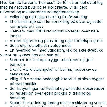
Hva kan du forvente hos oss?
Du får bli en del av et lag
med høy faglig puls og et stort hjerte.
Vi gir deg:
Et varmt og inkluderende kollegafellesskap
Veiledning og faglig utvikling fra første dag
Et arbeidsmiljø som tar forskning på alvor og setter
kunnskap ut i livet
Nettverk med 3000 Norlandia kolleger over hele
landet
Anstendig lønn og pensjon og eget fordelsprogram
Samt ekstra støtte til nyutdannede
En hverdag fylt med variasjon, lek og ekte øyeblikk
Vi tror du lykkes hos oss hvis du:
Brenner for å skape trygge relasjoner og god
barndom
Liker å være tilgjengelig for barna, responsiv og
deltakende
Villig til å omsette pedagogisk teori til praksis bygget
på systematikk
Ser betydningen av kvalitet og omsetter observasjon
og refleksjon over egen praksis til trening og
handling
Støtter barns lek og læring med sensitivitet og varme