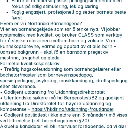
Bidrar til et alderstilpasset pedagogisk innhold med
fokus på tidlig stimulering, lek og læring
Faglig engasjert, profesjonell og setter barnets beste
først
Hvem er vi i Norlandia Barnehagene?
Vi er en barnehagekjede som tør å tenke nytt. Vi jobber
systematisk med kvalitet, og bruker CLASS som verktøy
for å styrke relasjonen mellom barn og voksne. Vi er
kunnskapsdrevne, varme og opptatt av at alle barn –
uansett bakgrunn – skal få en barndom preget av
mestring, trygghet og glede.
Formelle kvalifikasjonskrav
• Treårig høgskoleutdanning som barnehagelærer eller
bachelor/master som barnevernspedagog,
spesialpedagog, psykolog, musikkpedagog, idrettspedagog
eller tilsvarende.
• Godkjent utdanning fra Utdanningsdirektoratet
• Utenlandske søkere må ha Bergenstest/B2 og godkjent
utdanning fra Direktoratet for høyere utdanning og
kompetanse -
https://hkdir.no/utdanning-frautlandet
• Godkjent politiattest (ikke eldre enn 3 måneder) må vises
ved tiltredelse (ref. barnehageloven §30)
Aktuelle kandidater vil bli intervjuet fortløpende, og vi gjør