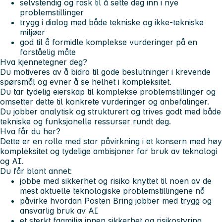
selvstendig og rask til å sette deg inn i nye
problemstillinger
trygg i dialog med både tekniske og ikke-tekniske
miljøer
god til å formidle komplekse vurderinger på en
forståelig måte
Hva kjennetegner deg?
Du motiveres av å bidra til gode beslutninger i krevende
spørsmål og evner å se helhet i kompleksitet.
Du tar tydelig eierskap til komplekse problemstillinger og
omsetter dette til konkrete vurderinger og anbefalinger.
Du jobber analytisk og strukturert og trives godt med både
tekniske og funksjonelle ressurser rundt deg.
Hva får du her?
Dette er en rolle med stor påvirkning i et konsern med høy
kompleksitet og tydelige ambisjoner for bruk av teknologi
og AI.
Du får blant annet:
jobbe med sikkerhet og risiko knyttet til noen av de
mest aktuelle teknologiske problemstillingene nå
påvirke hvordan Posten Bring jobber med trygg og
ansvarlig bruk av AI
et sterkt fagmiljø innen sikkerhet og risikostyring