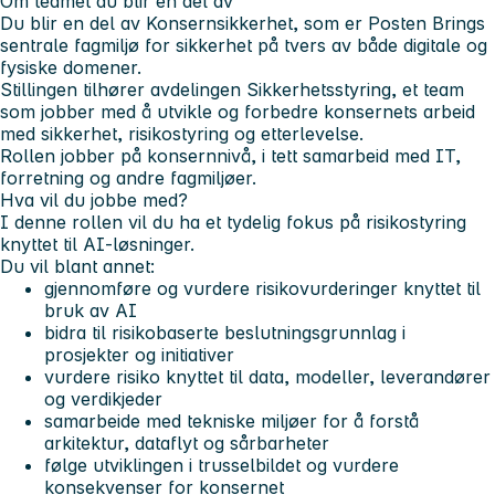
Om teamet du blir en del av
Du blir en del av Konsernsikkerhet, som er Posten Brings
sentrale fagmiljø for sikkerhet på tvers av både digitale og
fysiske domener.
Stillingen tilhører avdelingen Sikkerhetsstyring, et team
som jobber med å utvikle og forbedre konsernets arbeid
med sikkerhet, risikostyring og etterlevelse.
Rollen jobber på konsernnivå, i tett samarbeid med IT,
forretning og andre fagmiljøer.
Hva vil du jobbe med?
I denne rollen vil du ha et tydelig fokus på risikostyring
knyttet til AI-løsninger.
Du vil blant annet:
gjennomføre og vurdere risikovurderinger knyttet til
bruk av AI
bidra til risikobaserte beslutningsgrunnlag i
prosjekter og initiativer
vurdere risiko knyttet til data, modeller, leverandører
og verdikjeder
samarbeide med tekniske miljøer for å forstå
arkitektur, dataflyt og sårbarheter
følge utviklingen i trusselbildet og vurdere
konsekvenser for konsernet