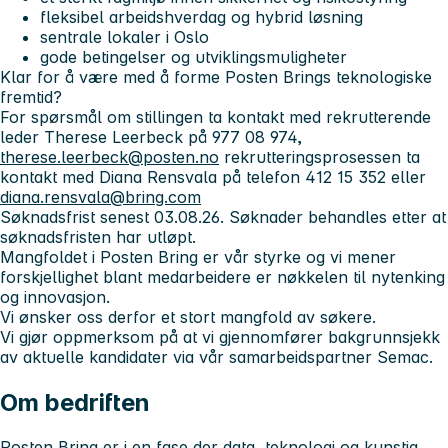
fleksibel arbeidshverdag og hybrid løsning
sentrale lokaler i Oslo
gode betingelser og utviklingsmuligheter
Klar for å være med å forme Posten Brings teknologiske
fremtid?
For spørsmål om stillingen ta kontakt med rekrutterende
leder Therese Leerbeck på 977 08 974,
therese.leerbeck@posten.no
rekrutteringsprosessen ta
kontakt med Diana Rensvala på telefon 412 15 352 eller
diana.rensvala@bring.com
Søknadsfrist senest 03.08.26. Søknader behandles etter at
søknadsfristen har utløpt.
Mangfoldet i Posten Bring er vår styrke og vi mener
forskjellighet blant medarbeidere er nøkkelen til nytenking
og innovasjon.
Vi ønsker oss derfor et stort mangfold av søkere.
Vi gjør oppmerksom på at vi gjennomfører bakgrunnsjekk
av aktuelle kandidater via vår samarbeidspartner Semac.
Om bedriften
Posten Bring er i en fase der data, teknologi og kunstig