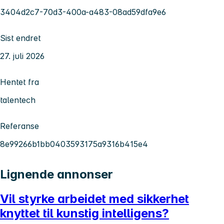
3404d2c7-70d3-400a-a483-08ad59dfa9e6
Sist endret
27. juli 2026
Hentet fra
talentech
Referanse
8e99266b1bb0403593175a9316b415e4
Lignende annonser
Vil styrke arbeidet med sikkerhet
knyttet til kunstig intelligens?