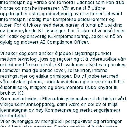
informasjon og varsle om forhold i utlandet som kan true
Norge og norske interesser. Vår evne til å utføre
oppdraget er i stor grad avhengig av at vi finner relevant
informasjon i stadig mer komplekse datastrømmer og
kilder. For å lykkes med dette, satser vi tungt på utvikling
av banebrytende KI-løsninger. For å sikre at vi også leder
an i etisk og ansvarlig KI-implementering, søker vi nå en
dyktig og motivert AI Compliance Officer.
Vi søker deg som ønsker å jobbe i skjæringspunktet
mellom teknologi, juss og regulering til å videreutvikle vårt
arbeid med å sikre at våre KI-systemer utvikles og brukes
i samsvar med gjeldende lover, forskrifter, interne
retningslinjer og etiske prinsipper. Du vil jobbe tett med
våre utviklingsteam, juridisk avdeling og internkontroll for
å identifisere, mitigere og dokumentere risiko knyttet til
bruk av KI.
Som medarbeider i Etterretningstjenesten vil du bidra i vårt
viktige samfunnsoppdrag, samt være en del av et miljø
kjennetegnet av høy kompetanse og sterkt engasjement
for fagfeltet.
Vi er avhengige av mangfold i perspektiver og erfaringer
for å løse våre oppdrag. Derfor ønsker vi å rekruttere