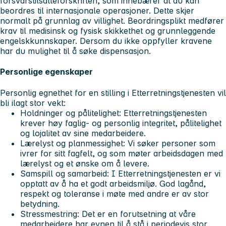
forsvarstilsatteforskriften, som innebærer at du kan
beordres til internasjonale operasjoner. Dette skjer
normalt på grunnlag av villighet. Beordringsplikt medfører
krav til medisinsk og fysisk skikkethet og grunnleggende
engelskkunnskaper. Dersom du ikke oppfyller kravene
har du mulighet til å søke dispensasjon.
Personlige egenskaper
Personlig egnethet for en stilling i Etterretningstjenesten vil
bli ilagt stor vekt:
Holdninger og pålitelighet: Etterretningstjenesten
krever høy faglig- og personlig integritet, pålitelighet
og lojalitet av sine medarbeidere.
Lærelyst og planmessighet: Vi søker personer som
ivrer for sitt fagfelt, og som møter arbeidsdagen med
lærelyst og et ønske om å levere.
Samspill og samarbeid: I Etterretningstjenesten er vi
opptatt av å ha et godt arbeidsmiljø. God lagånd,
respekt og toleranse i møte med andre er av stor
betydning.
Stressmestring: Det er en forutsetning at våre
medarbeidere har evnen til å stå i periodevis stor