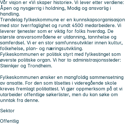
Vår visjon er «
Vi skaper historie
». Vi lever etter verdiene
:
Åpen og nysgjerrig i holdning, Modig og ansvarlig i
handling.
Trøndelag fylkeskommune er en kunnskapsorganisasjon
med stor tverrfaglighet og rundt 4500 medarbeidere. Vi
leverer tjenester som er viktig for folks hverdag. De
største ansvarsområdene er utdanning, tannhelse og
samferdsel. Vi er en stor samfunnsutvikler innen kultur,
folkehelse, plan- og næringsutvikling.
Fylkeskommunen er politisk styrt med fylkestinget som
øverste politiske organ. Vi har to administrasjonssteder:
Steinkjer og Trondheim.
Fylkeskommunen ønsker en mangfoldig sammensetning
av ansatte. For den som tilsettes i videregående skole
kreves fremlagt politiattest. Vi gjør oppmerksom på at vi
utarbeider offentlige søkerlister, men du kan søke om
unntak fra denne.
Sektor
Offentlig