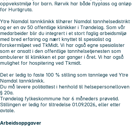
oppvekstmiljø for barn. Rørvik har både flyplass og anløp
for Hurtigruta.
Ytre Namdal tannklinikk tilhører Namdal tannhelsedistrikt
og er en av 50 offentlige klinikker i Trøndelag. Som vår
medarbeider blir du integrert i et stort faglig arbeidsmiljø
med bred erfaring og nært knyttet til spesialist og
forskermiljøet ved TkMidt. Vi har også egne spesialister
som er ansatt i den offentlige tannhelsetjenesten som
ambulerer til klinikken et par ganger i året. Vi har også
mulighet for hospitering ved Tkmidt.
Det er ledig to faste 100 % stilling som tannlege ved Ytre
Namdal tannklinikk.
Du må levere politiattest i henhold til helsepersonelloven
§ 20a.
Trøndelag fylkeskommune har 6 måneders prøvetid.
Stillingen er ledig for tiltredelse 01.09.2026, eller etter
avtale.
Arbeidsoppgaver