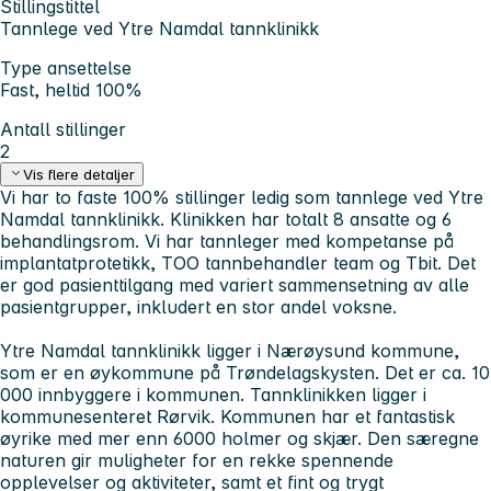
Stillingstittel
Tannlege ved Ytre Namdal tannklinikk
Type ansettelse
Fast, heltid 100%
Antall stillinger
2
Vis flere detaljer
Vi har to faste 100% stillinger ledig som tannlege ved Ytre
Namdal tannklinikk. Klinikken har totalt 8 ansatte og 6
behandlingsrom. Vi har tannleger med kompetanse på
implantatprotetikk, TOO tannbehandler team og Tbit. Det
er god pasienttilgang med variert sammensetning av alle
pasientgrupper, inkludert en stor andel voksne.
Ytre Namdal tannklinikk ligger i Nærøysund kommune,
som er en øykommune på Trøndelagskysten. Det er ca. 10
000 innbyggere i kommunen. Tannklinikken ligger i
kommunesenteret Rørvik. Kommunen har et fantastisk
øyrike med mer enn 6000 holmer og skjær. Den særegne
naturen gir muligheter for en rekke spennende
opplevelser og aktiviteter, samt et fint og trygt