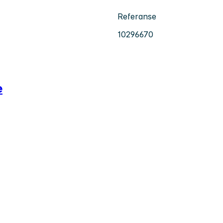
Referanse
10296670
e