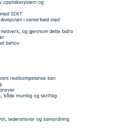
av opptakssystem og
.
d med SIKT
g divisjonen i samarbeid med
 nettverk, og gjennom dette bidra
ter
ved behov
vant realkompetanse kan
g.
tansvar
 både muntlig og skriftlig
svar, lederansvar og samordning