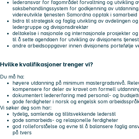
lederansvar for fagområdet forvaltning og utvikling 
saksbehandlingssystem for godkjenning av utdanning
videreutvikle tjenesten Samordna opptak i samarbei
bidra til strategisk og faglig utvikling av avdelingen o
ledergruppe og divisjonsdirektør
deltakelse i nasjonale og internasjonale prosjekter og
til å sette agendaen for utvikling av divisjonens tjenes
andre arbeidsoppgaver innen divisjonens portefølje 
Hvilke kvalifikasjoner trenger vi?
Du må ha:
høyere utdanning på minimum mastergradsnivå. Rele
kompensere for deler av kravet om formell utdannin
dokumentert ledererfaring med personal- og budsjet
gode ferdigheter i norsk og engelsk som arbeidsspråk,
Vi søker deg som har:
tydelig, samlende og tillitsvekkende lederstil
gode samarbeids- og relasjonelle ferdigheter
god rolleforståelse og evne til å balansere faglig an
på tvers