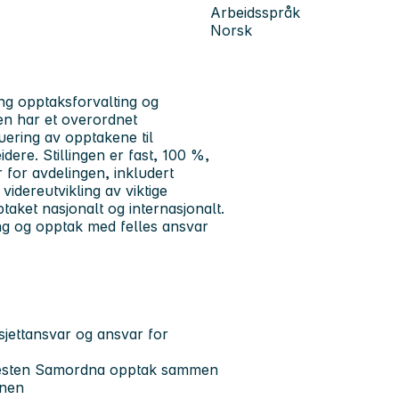
Arbeidsspråk
Norsk
ing opptaksforvalting og
gen har et overordnet
uering av opptakene til
dere. Stillingen er fast, 100 %,
 for avdelingen, inkludert
videreutvikling av viktige
aket nasjonalt og internasjonalt.
ning og opptak med felles ansvar
sjettansvar og ansvar for
tjenesten Samordna opptak sammen
onen