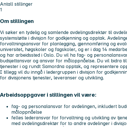
Antall stillinger
1
Om stillingen
Vi søker en tydelig og samlende avdelingsdirektør til avdel
systemstøtte i divisjon for godkjenning og opptak. Avdelin
forvaltningsansvar for planlegging, gjennomføring og eval
universitet, høgskoler og fagskoler, og er i dag 14 medarbei
og har arbeidssted i Oslo. Du vil ha fag- og personalansvar
budsjettansvar og ansvar for måloppnåelse. Du vil bidra til 
tjenester i og rundt Samordna opptak, og representere oppt
I tillegg vil du inngå i ledergruppen i divisjon for godkjen
for divisjonens tjenester, leveranser og utvikling.
Arbeidsoppgaver i stillingen vil være:
fag- og personalansvar for avdelingen, inkludert bud
måloppnåelse
felles lederansvar for forvaltning og utvikling av 
med avdelingsdirektør for to andre avdelinger i divisj