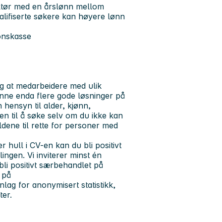
ktør med en årslønn mellom
alifiserte søkere kan høyere lønn
jonskasse
og at medarbeidere med ulik
 finne enda flere gode løsninger på
 hensyn til alder, kjønn,
n til å søke selv om du ikke kan
dene til rette for personer med
 hull i CV-en kan du bli positivt
ingen. Vi inviterer minst én
 bli positivt særbehandlet på
 på
lag for anonymisert statistikk,
ter.