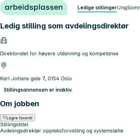
Hopp til innhold
Ledige stillinger
Ung
Somm
Ledig stilling som avdelingsdirektør
Direktoratet for høyere utdanning og kompetanse
Karl Johans gate 7, 0154 Oslo
Stillingsannonsen er inaktiv.
Om jobben
Lagre favoritt
Stillingstittel
Avdelingsdirektør opptaksforvalting og systemstøtte