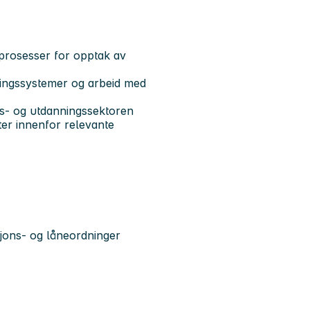
prosesser for opptak av
lingssystemer og arbeid med
aps- og utdanningssektoren
kter innenfor relevante
jons- og låneordninger