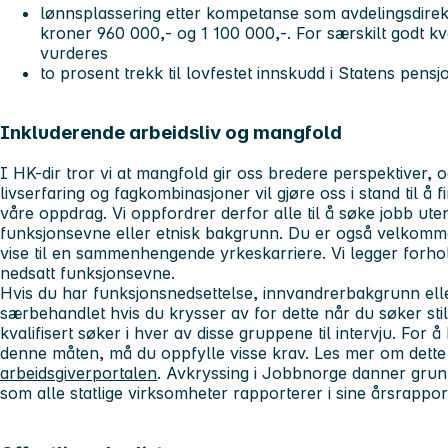
lønnsplassering etter kompetanse som avdelingsdire
kroner 960 000,- og 1 100 000,-. For særskilt godt kv
vurderes
to prosent trekk til lovfestet innskudd i Statens pens
Inkluderende arbeidsliv og mangfold
I HK-dir tror vi at mangfold gir oss bredere perspektiver, 
livserfaring og fagkombinasjoner vil gjøre oss i stand til å
våre oppdrag. Vi oppfordrer derfor alle til å søke jobb uten
funksjonsevne eller etnisk bakgrunn. Du er også velkomme
vise til en sammenhengende yrkeskarriere. Vi legger forhol
nedsatt funksjonsevne.
Hvis du har funksjonsnedsettelse, innvandrerbakgrunn eller
særbehandlet hvis du krysser av for dette når du søker still
kvalifisert søker i hver av disse gruppene til intervju. For å
denne måten, må du oppfylle visse krav. Les mer om dette
arbeidsgiverportalen
. Avkryssing i Jobbnorge danner grunn
som alle statlige virksomheter rapporterer i sine årsrappor