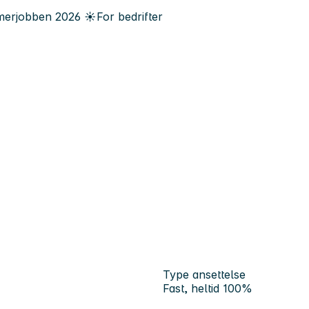
erjobben
2026
☀️
For bedrifter
Type ansettelse
Fast, heltid 100%