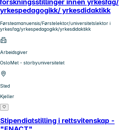
forskningsstillinger innen yrkesfag/
yrkespedagogikk/ yrkesdidaktikk
Førsteamanuensis/Førstelektor/universitetslektor i
yrkesfag/yrkespedagogikk/yrkesdidaktikk
Arbeidsgiver
OsloMet - storbyuniversitetet
Sted
Kjeller
Stipendiatstilling i rettsvitenskap -
"ENACT"