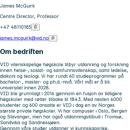
James McGuirk
Centre Director, Professor
+47 48110185
james.mcguirk@vid.no
Om bedriften
VID vitenskapelige høgskole tilbyr utdanning og forskning
innen helse-, sosial- og samfunnsvitenskap, samt ledelse,
diakoni og teologi. Vi har rundt 60 studieprogrammer på
bachelor-, master- og ph.d.-nivå. Vårt mål er å bli
universitet innen 2028.
VID ble grunnlagt i 2016 gjennom en fusjon av tidligere
høgskoler med røtter tilbake til 1843. Med nesten 6000
studenter og 600 ansatte er VID i dag en av Norges
største private høgskoler. Vi har campuser i Oslo, Bergen
og Stavanger, men har også utdanningstilbud i Tromsø,
Sandvika og Sandnessjøen.
Gjennom våre studier utdanner vi kunnskapsrike,