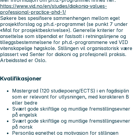
Mer informasjon om ph.d.-programmet finnes her:
https://www.vid.no/en/studies/diakonia-values-
professional-practice-phd-1/
Søkere bes spesifisere sammenhengen mellom eget
prosjektforslag og ph.d.-programmet (se punkt 7 under
«Mal for prosjektbeskrivelse»). Generelle kriterier for
ansettelse som stipendiat er fastsatt i retningslinjene og
tilleggsbestemmelsene for ph.d.-programmene ved VID
vitenskapelige høgskole. Stillingen vil organisatorisk være
plassert ved Senter for diakoni og profesjonell praksis.
Arbeidssted er Oslo.
Kvalifikasjoner
Mastergrad (120 studiepoeng/ECTS) i en fagdisiplin
som er relevant for utlysningen, med karakteren B
eller bedre
Svært gode skriftlige og muntlige fremstillingsevner
på engelsk
Svært gode skriftlige og muntlige fremstillingsevner
på norsk
Personlig egnethet og motivasjon for stillingen