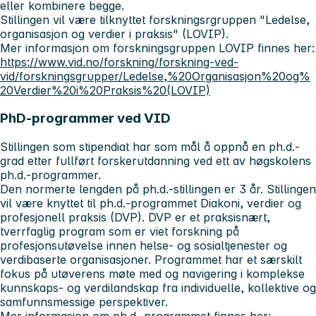
eller kombinere begge.
Stillingen vil være tilknyttet forskningsrgruppen "Ledelse,
organisasjon og verdier i praksis" (LOVIP).
Mer informasjon om forskningsgruppen LOVIP finnes her:
https://www.vid.no/forskning/forskning-ved-
vid/forskningsgrupper/Ledelse,%20Organisasjon%20og%
20Verdier%20i%20Praksis%20(LOVIP)
PhD-programmer ved VID
Stillingen som stipendiat har som mål å oppnå en ph.d.-
grad etter fullført forskerutdanning ved ett av høgskolens
ph.d.-programmer.
Den normerte lengden på ph.d.-stillingen er 3 år. Stillingen
vil være knyttet til ph.d.-programmet Diakoni, verdier og
profesjonell praksis (DVP). DVP er et praksisnært,
tverrfaglig program som er viet forskning på
profesjonsutøvelse innen helse- og sosialtjenester og
verdibaserte organisasjoner. Programmet har et særskilt
fokus på utøverens møte med og navigering i komplekse
kunnskaps- og verdilandskap fra individuelle, kollektive og
samfunnsmessige perspektiver.