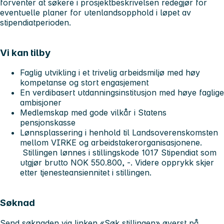
forventer at søkere i prosjektbeskrivelsen redegjør for
eventuelle planer for utenlandsopphold i løpet av
stipendiatperioden.
Vi kan tilby
Faglig utvikling i et trivelig arbeidsmiljø med høy
kompetanse og stort engasjement
En verdibasert utdanningsinstitusjon med høye faglige
ambisjoner
Medlemskap med gode vilkår i Statens
pensjonskasse
Lønnsplassering i henhold til Landsoverenskomsten
mellom VIRKE og arbeidstakerorganisasjonene.
Stillingen lønnes i stillingskode 1017 Stipendiat som
utgjør brutto NOK 550.800, -. Videre opprykk skjer
etter tjenesteansiennitet i stillingen.
Søknad
Send søknaden via linken «Søk stillingen» øverst på