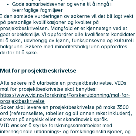
Gode samarbeidsevner og evne til å inngå i
tverrfaglige fagmiljøer
I den samlede vurderingen av søkerne vil det bli lagt vekt
på personlige kvalifikasjoner og kvalitet på
prosjektbeskrivelsen. Mangfold er et kjennetegn ved et
godt arbeidsmiljø. Vi oppfordrer alle kvalifiserte kandidater
til å søke, uavhengig av kjønn, funksjonsevne og kulturell
bakgrunn. Søkere med minoritetsbakgrunn oppfordres
derfor til å søke.
Mal for prosjektbeskrivelse
Alle søkere må utarbeide en prosjektbeskrivelse. VIDs
mal for prosjektbeskrivelse skal benyttes:
https://www.vid.no/forskning/Forskerutdanning/mal-for-
prosjektbeskrivelse
Søker skal levere en prosjektbeskrivelse på maks
3500
ord
(referanseliste, tabeller og all annen tekst inkludert),
skrevet på engelsk eller et skandinavisk språk.
VID ønsker å styrke forskningssamarbeidet med
internasjonale utdannings- og forskningsinstitusjoner, og