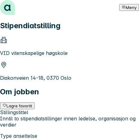
Hopp til innhold
Meny
Stipendiatstilling
VID vitenskapelige høgskole
Diakonveien 14-18, 0370 Oslo
Om jobben
Lagre favoritt
Stillingstittel
Inntil to stipendiatstillinger innen ledelse, organisasjon og
verdier
Type ansettelse