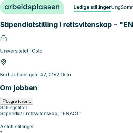
Hopp til innhold
Ledige stillinger
Ung
Somm
Stipendiatstilling i rettsvitenskap - "
Universitetet i Oslo
Karl Johans gate 47, 0162 Oslo
Om jobben
Lagre favoritt
Stillingstittel
Stipendiat i rettsvitenskap, "ENACT"
Antall stillinger
1