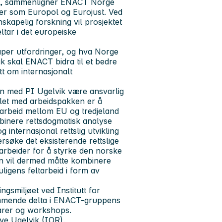
det, sammenligner ENACT Norge
ner som Europol og Eurojust. Ved
kapelig forskning vil prosjektet
tar i det europeiske
aper utfordringer, og hva Norge
k skal ENACT bidra til et bedre
t om internasjonalt
en med PI Ugelvik være ansvarlig
ålet med arbeidspakken er å
arbeid mellom EU og tredjeland
inere rettsdogmatisk analyse
internasjonal rettslig utvikling
rsøke det eksisterende rettslige
rbeider for å styrke den norske
en vil dermed måtte kombinere
ligens feltarbeid i form av
ngsmiljøet ved Institutt for
edkommende delta i ENACT-gruppens
arer og workshops.
ve Ugelvik (IOR),