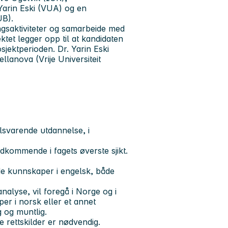
Yarin Eski (VUA) og en
UB).
ingsaktiviteter og samarbeide med
ktet legger opp til at kandidaten
osjektperioden. Dr. Yarin Eski
lanova (Vrije Universiteit
ilsvarende utdannelse, i
kommende i fagets øverste sjikt.
de kunnskaper i engelsk, både
nalyse, vil foregå i Norge og i
r i norsk eller et annet
g og muntlig.
e rettskilder er nødvendig.