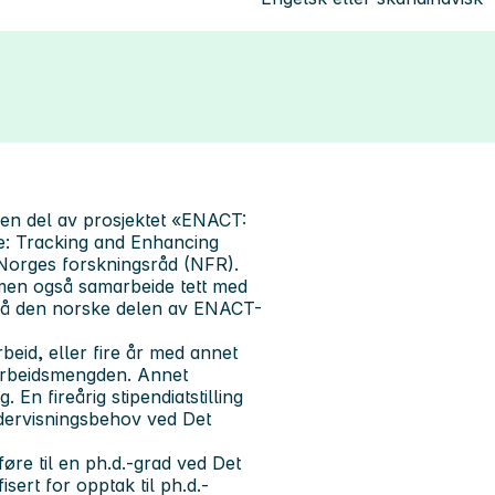
en del av prosjektet «
ENACT:
e: Tracking and Enhancing
v Norges forskningsråd (NFR).
, men også samarbeide tett med
t på den norske delen av ENACT-
beid, eller fire år med annet
arbeidsmengden. Annet
En fireårig stipendiatstilling
undervisningsbehov ved Det
 føre til en ph.d.-grad ved Det
isert for opptak til ph.d.-