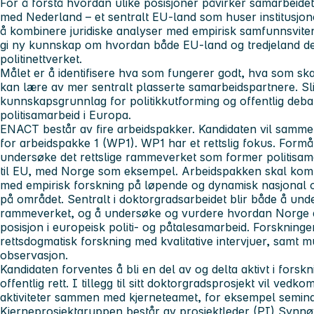
For å forstå hvordan ulike posisjoner påvirker samarbei
med Nederland – et sentralt EU-land som huser institusjo
å kombinere juridiske analyser med empirisk samfunnsvitens
gi ny kunnskap om hvordan både EU-land og tredjeland del
politinettverket.
Målet er å identifisere hva som fungerer godt, hva som sk
kan lære av mer sentralt plasserte samarbeidspartnere. Sli
kunnskapsgrunnlag for politikkutforming og offentlig debat
politisamarbeid i Europa.
ENACT består av fire arbeidspakker. Kandidaten vil samm
for arbeidspakke 1 (WP1). WP1 har et rettslig fokus. Form
undersøke det rettslige rammeverket som former politisam
til EU, med Norge som eksempel. Arbeidspakken skal komb
med empirisk forskning på løpende og dynamisk nasjonal og 
på området. Sentralt i doktorgradsarbeidet blir både å unde
rammeverket, og å undersøke og vurdere hvordan Norge a
posisjon i europeisk politi- og påtalesamarbeid. Forskning
rettsdogmatisk forskning med kvalitative intervjuer, samt mu
observasjon.
Kandidaten forventes å bli en del av og delta aktivt i forskni
offentlig rett. I tillegg til sitt doktorgradsprosjekt vil v
aktiviteter sammen med kjerneteamet, for eksempel semin
Kjerneprosjektgruppen består av prosjektleder (PI) Synnø