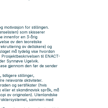
 motivasjon for stillingen.
anselisten) som skisserer
e innenfor en 3-årig
velse av den teoretiske
ekruttering av deltakere) og
rslaget må tydelig vise hvordan
. Prosjektbeskrivelsen til ENACT-
leder Synnøve Ugelvik.
å lese gjennom den før de sender
idligere stillinger,
e relevante aktiviteter.
aden og sertifikater (hvis
sk eller et skandinavisk språk, må
 kopi av originalen). Utenlandske
karaktersystemet, sammen med