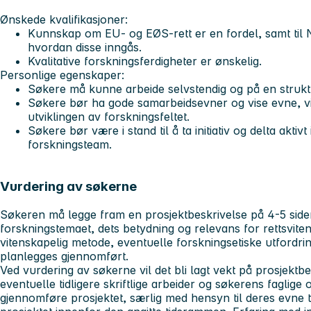
Ønskede kvalifikasjoner:
Kunnskap om EU- og EØS-rett er en fordel, samt til 
hvordan disse inngås.
Kvalitative forskningsferdigheter er ønskelig.
Personlige egenskaper:
Søkere må kunne arbeide selvstendig og på en strukt
Søkere bør ha gode samarbeidsevner og vise evne, vilj
utviklingen av forskningsfeltet.
Søkere bør være i stand til å ta initiativ og delta aktivt
forskningsteam.
Vurdering av søkerne
Søkeren må legge fram en prosjektbeskrivelse på 4-5 sider
forskningstemaet, dets betydning og relevans for rettsvite
vitenskapelig metode, eventuelle forskningsetiske utfordri
planlegges gjennomført.
Ved vurdering av søkerne vil det bli lagt vekt på prosjektbe
eventuelle tidligere skriftlige arbeider og søkerens faglige
gjennomføre prosjektet, særlig med hensyn til deres evne til