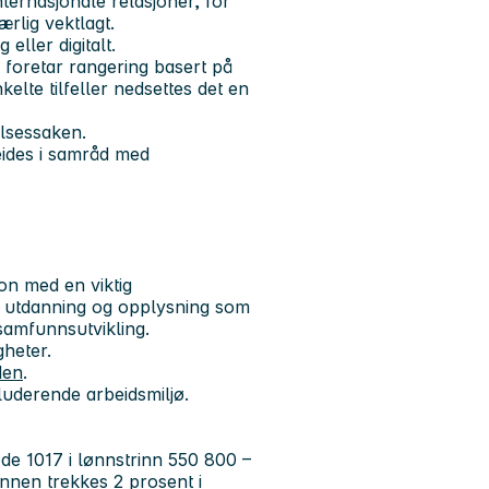
ternasjonale relasjoner, for
ærlig vektlagt.
 eller digitalt.
oretar rangering basert på
kelte tilfeller nedsettes det en
elsessaken.
eides i samråd med
on med en viktig
, utdanning og opplysning som
samfunnsutvikling.
gheter.
den
.
luderende arbeidsmiljø.
kode 1017 i lønnstrinn 550 800 –
nnen trekkes 2 prosent i