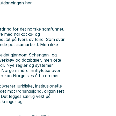
erutdanningen
her
.
ordring for det norske samfunnet.
ive med narkotika- og
litet på tvers av land. Som svar
ende politisamarbeid. Men ikke
rbeidet gjennom Schengen- og
tiverktøy og databaser, men ofte
ar. Nye regler og systemer
r Norge mindre innflytelse over
ten kan Norge sies å ha en mer
yserer juridiske, institusjonelle
det mot transnasjonal organisert
 Det legges særlig vekt på
rskninger og