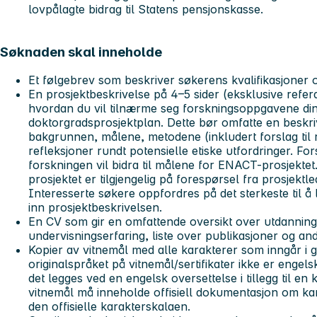
lovpålagte bidrag til Statens pensjonskasse.
Søknaden skal inneholde
Et følgebrev som beskriver søkerens kvalifikasjoner og
En prosjektbeskrivelse på 4–5 sider (eksklusive refer
hvordan du vil tilnærme seg forskningsoppgavene din
doktorgradsprosjektplan. Dette bør omfatte en beskri
bakgrunnen, målene, metodene (inkludert forslag til r
refleksjoner rundt potensielle etiske utfordringer. Fo
forskningen vil bidra til målene for ENACT-prosjektet
prosjektet er tilgjengelig på forespørsel fra prosjekt
Interesserte søkere oppfordres på det sterkeste til 
inn prosjektbeskrivelsen.
En CV som gir en omfattende oversikt over utdanning, t
undervisningserfaring, liste over publikasjoner og andr
Kopier av vitnemål med alle karakterer som inngår i gr
originalspråket på vitnemål/sertifikater ikke er engel
det legges ved en engelsk oversettelse i tillegg til en
vitnemål må inneholde offisiell dokumentasjon om 
den offisielle karakterskalaen.