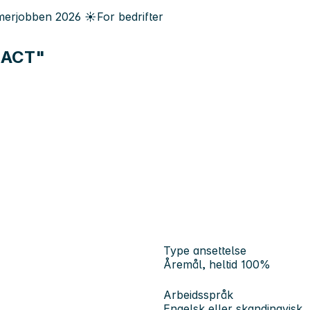
erjobben
2026
☀️
For bedrifter
ENACT"
Type ansettelse
Åremål, heltid 100%
Arbeidsspråk
Engelsk eller skandinavisk