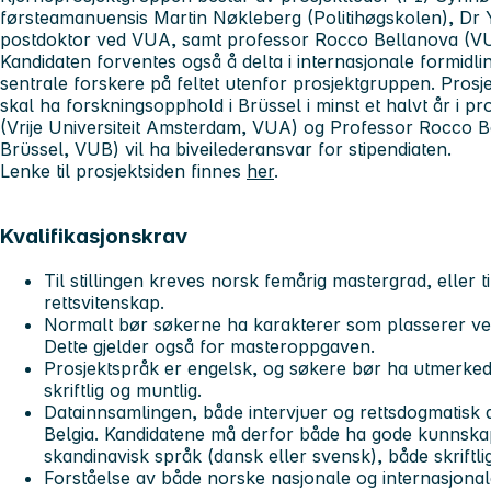
førsteamanuensis Martin Nøkleberg (Politihøgskolen), Dr 
postdoktor ved VUA, samt professor Rocco Bellanova (V
Kandidaten forventes også å delta i internasjonale formidl
sentrale forskere på feltet utenfor prosjektgruppen. Prosje
skal ha forskningsopphold i Brüssel i minst et halvt år i pr
(Vrije Universiteit Amsterdam, VUA) og Professor Rocco Bel
Brüssel, VUB) vil ha biveilederansvar for stipendiaten.
Lenke til prosjektsiden finnes
her
.
Kvalifikasjonskrav
Til stillingen kreves norsk femårig mastergrad, eller t
rettsvitenskap.
Normalt bør søkerne ha karakterer som plasserer ved
Dette gjelder også for masteroppgaven.
Prosjektspråk er engelsk, og søkere bør ha utmerke
skriftlig og muntlig.
Datainnsamlingen, både intervjuer og rettsdogmatisk a
Belgia. Kandidatene må derfor både ha gode kunnskape
skandinavisk språk (dansk eller svensk), både skriftli
Forståelse av både norske nasjonale og internasjonal