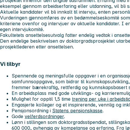
prosjektet innenfor den angitte tidsrammen. Erfaring med in
eksempel gjennom arbeidserfaring eller utdanning, vil bli s
Aktuelle kandidater vil bli innkalt til intervju, enten personlig
Vurderingen gjennomføres av en bedømmelseskomité som f
kriteriene ovenfor og intervjuer av aktuelle kandidater. I en
egen intervjukomité.
Fakultetets ansettelsesutvalg fatter endelig vedtak i ansett
Den endelige beskrivelsen av doktorgradsprosjektet utarb
prosjektlederen etter ansettelsen.
Vi tilbyr
Spennende og meningsfulle oppgaver i en organisasj
samfunnsoppgave, som bidrar til kunnskapsutvikling
fremmer bærekraftig, rettferdig og kunnskapsbasert 
En arbeidsplass med gode utviklings- og karrieremuli
Mulighet for opptil 1,5 time
trening per uke i arbeidsti
Engasjerte kolleger og et inspirerende, vennlig og ink
Pensjonsordning i
Statens pensjonskasse
.
Gode
velferdsordninger
.
Lønn i stillingen som doktorgradsstipendiat, stillings
600 000, avhengig av kompetanse og erfaring. Fra lø