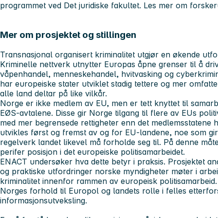
programmet ved Det juridiske fakultet. Les mer om forsk
Mer om prosjektet og stillingen
Transnasjonal organisert kriminalitet utgjør en økende utf
Kriminelle nettverk utnytter Europas åpne grenser til å dr
våpenhandel, menneskehandel, hvitvasking og cyberkrimina
har europeiske stater utviklet stadig tettere og mer omfatt
alle land deltar på like vilkår.
Norge er ikke medlem av EU, men er tett knyttet til sama
EØS-avtalene. Disse gir Norge tilgang til flere av EUs poli
med mer begrensede rettigheter enn det medlemsstatene h
utvikles først og fremst av og for EU-landene, noe som gi
regelverk landet likevel må forholde seg til. På denne må
perifer posisjon i det europeiske politisamarbeidet.
ENACT undersøker hva dette betyr i praksis. Prosjektet anal
og praktiske utfordringer norske myndigheter møter i arbei
kriminalitet innenfor rammen av europeisk politisamarbeid.
Norges forhold til Europol og landets rolle i felles etterfo
informasjonsutveksling.