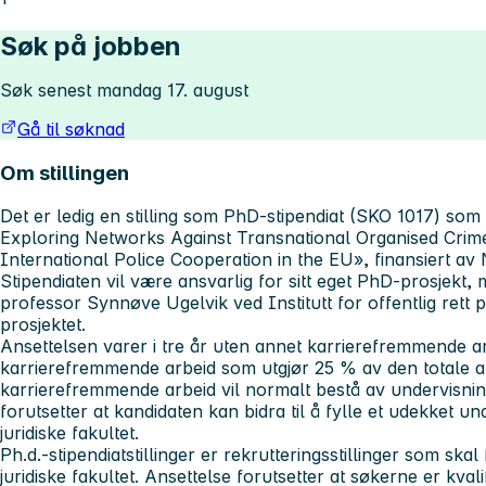
Søk på jobben
Søk senest mandag 17. august
Gå til søknad
Om stillingen
Det er ledig en stilling som PhD-stipendiat (SKO 1017) som 
Exploring Networks Against Transnational Organised Crim
International Police Cooperation in the EU
», finansiert a
Stipendiaten vil være ansvarlig for sitt eget PhD-prosjekt
professor Synnøve Ugelvik ved Institutt for offentlig ret
prosjektet.
Ansettelsen varer i tre år uten annet karrierefremmende ar
karrierefremmende arbeid som utgjør 25 % av den totale 
karrierefremmende arbeid vil normalt bestå av undervisning. 
forutsetter at kandidaten kan bidra til å fylle et udekket 
juridiske fakultet.
Ph.d.-stipendiatstillinger er rekrutteringsstillinger som skal
juridiske fakultet. Ansettelse forutsetter at søkerne er kvalif