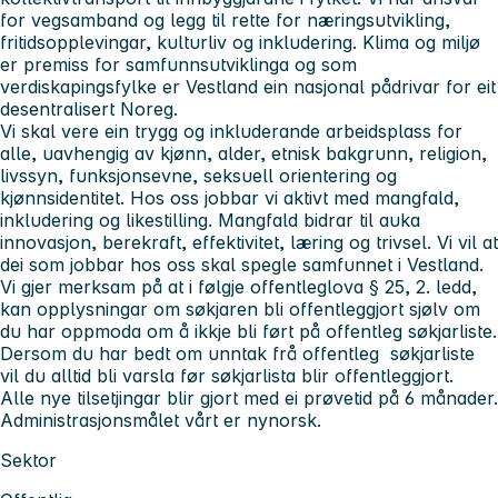
for vegsamband og legg til rette for næringsutvikling,
fritidsopplevingar, kulturliv og inkludering. Klima og miljø
er premiss for samfunnsutviklinga og som
verdiskapingsfylke er Vestland ein nasjonal pådrivar for eit
desentralisert Noreg.
Vi skal vere ein trygg og inkluderande arbeidsplass for
alle, uavhengig av kjønn, alder, etnisk bakgrunn, religion,
livssyn, funksjonsevne, seksuell orientering og
kjønnsidentitet. Hos oss jobbar vi aktivt med mangfald,
inkludering og likestilling. Mangfald bidrar til auka
innovasjon, berekraft, effektivitet, læring og trivsel. Vi vil at
dei som jobbar hos oss skal spegle samfunnet i Vestland.
Vi gjer merksam på at i følgje offentleglova § 25, 2. ledd,
kan opplysningar om søkjaren bli offentleggjort sjølv om
du har oppmoda om å ikkje bli ført på offentleg søkjarliste.
Dersom du har bedt om unntak frå offentleg søkjarliste
vil du alltid bli varsla før søkjarlista blir offentleggjort.
Alle nye tilsetjingar blir gjort med ei prøvetid på 6 månader.
Administrasjonsmålet vårt er nynorsk.
Sektor