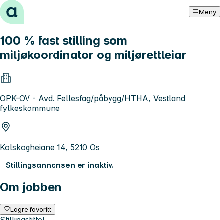
Hopp til innhold
Meny
100 % fast stilling som
miljøkoordinator og miljørettleiar
OPK-OV - Avd. Fellesfag/påbygg/HTHA, Vestland
fylkeskommune
Kolskogheiane 14, 5210 Os
Stillingsannonsen er inaktiv.
Om jobben
Lagre favoritt
Stillingstittel