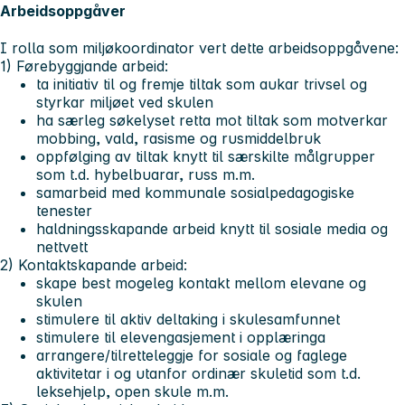
Arbeidsoppgåver
I rolla som miljøkoordinator vert dette arbeidsoppgåvene:
1) Førebyggjande arbeid:
ta initiativ til og fremje tiltak som aukar trivsel og
styrkar miljøet ved skulen
ha særleg søkelyset retta mot tiltak som motverkar
mobbing, vald, rasisme og rusmiddelbruk
oppfølging av tiltak knytt til særskilte målgrupper
som t.d. hybelbuarar, russ m.m.
samarbeid med kommunale sosialpedagogiske
tenester
haldningsskapande arbeid knytt til sosiale media og
nettvett
2) Kontaktskapande arbeid:
skape best mogeleg kontakt mellom elevane og
skulen
stimulere til aktiv deltaking i skulesamfunnet
stimulere til elevengasjement i opplæringa
arrangere/tilretteleggje for sosiale og faglege
aktivitetar i og utanfor ordinær skuletid som t.d.
leksehjelp, open skule m.m.