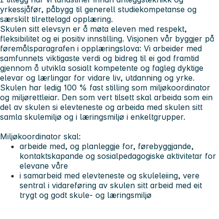
yrkessjåfør, påbygg til generell studiekompetanse og
særskilt tilrettelagd opplæring.
Skulen sitt elevsyn er å møta eleven med respekt,
fleksibilitet og ei positiv innstilling. Visjonen vår byggjer på
føremålsparagrafen i opplæringslova: Vi arbeider med
samfunnets viktigaste verdi og bidreg til ei god framtid
gjennom å utvikla sosialt kompetente og fagleg dyktige
elevar og lærlingar for vidare liv, utdanning og yrke.
Skulen har ledig 100 % fast stilling som miljøkoordinator
og miljørettleiar. Den som vert tilsett skal arbeida som ein
del av skulen si elevteneste og arbeida med skulen sitt
samla skulemiljø og i læringsmiljø i enkeltgrupper.
Miljøkoordinator skal:
arbeide med, og planleggje for, førebyggjande,
kontaktskapande og sosialpedagogiske aktivitetar for
elevane våre
i samarbeid med elevteneste og skuleleiing, vere
sentral i vidareføring av skulen sitt arbeid med eit
trygt og godt skule- og læringsmiljø