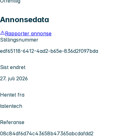
Offentlig
Annonsedata
Rapporter annonse
Stillingsnummer
edf65118-6412-4ad2-b65e-836d2f097bda
Sist endret
27. juli 2026
Hentet fra
talentech
Referanse
08c84df6d74c43658b47365abcdafdd2