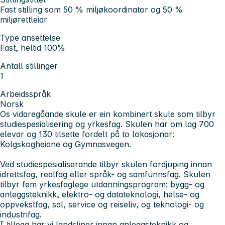
Fast stilling som 50 % miljøkoordinator og 50 %
miljørettleiar
Type ansettelse
Fast, heltid 100%
Antall stillinger
1
Arbeidsspråk
Norsk
Os vidaregåande skule er ein kombinert skule som tilbyr
studiespesialisering og yrkesfag. Skulen har om lag 700
elevar og 130 tilsette fordelt på to lokasjonar:
Kolgskogheiane og Gymnasvegen.
Ved studiespesialiserande tilbyr skulen fordjuping innan
idrettsfag, realfag eller språk- og samfunnsfag. Skulen
tilbyr fem yrkesfaglege utdanningsprogram: bygg- og
anleggsteknikk, elektro- og datateknologi, helse- og
oppvekstfag, sal, service og reiseliv, og teknologi- og
industrifag.
I tillegg har vi landsliner innan anleggsteknikk og