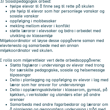
3) Sosialpedagogisk arbeid:
hjelpe elevar til å finne seg til rette på skulen
yte hjelp til elevar som har personlege vanskar og
sosiale vanskar
oppfølging i mobbesaker
mekling mellom elevar i konflikt
støtte lærarar i elevsaker og bidra i arbeidet med
utvikling av klassemiljø
Miljøkoordinator vil løyse desse oppgåvene saman med
elevtenesta og samarbeide med ein annan
miljøkoordinator ved skulen.
I rolla som miljørettleiar vert dette arbeidsoppgåvene:
Støtta faglærar i undervisinga av elevar med trong
for særskilte pedagogiske, sosiale og helsemessige
tilpassingar
Delta i planlegging og oppfølging av elevar i lag med
lærar som har ansvar for undervisninga
Delta i opplæringsaktivitetar i klasserom, gymsal, på
kjøkken, i verkstader og utandørs eller på andre
arenaer
Samarbeida med andre fagarbeidarar og lærarar om
å planleggja og gjennomføra undervising i tråd med