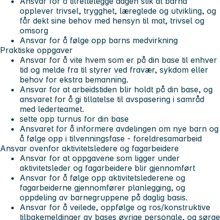
Ansvar for å tilrettelegge dagen slik at barna
opplever trivsel, trygghet, læreglede og utvikling, og
får dekt sine behov med hensyn til mat, trivsel og
omsorg
Ansvar for å følge opp barns medvirkning
Praktiske oppgaver
Ansvar for å vite hvem som er på din base til enhver
tid og melde fra til styrer ved fravær, sykdom eller
behov for ekstra bemanning.
Ansvar for at arbeidstiden blir holdt på din base, og
ansvaret for å gi tillatelse til avspasering i samråd
med lederteamet.
sette opp turnus for din base
Ansvaret for å informere avdelingen om nye barn og
å følge opp i tilvenningsfase - foreldresamarbeid
Ansvar ovenfor aktivitetsledere og fagarbeidere
Ansvar for at oppgavene som ligger under
aktivitetsleder og fagarbeidere blir gjennomført
Ansvar for å følge opp aktivitetslederene og
fagarbeiderne gjennomfører planlegging, og
oppdeling av barnegruppene på daglig basis.
Ansvar for å veilede, oppfølge og ros/konstruktive
tilbakemeldinger av bases øvrige personale, og sørge