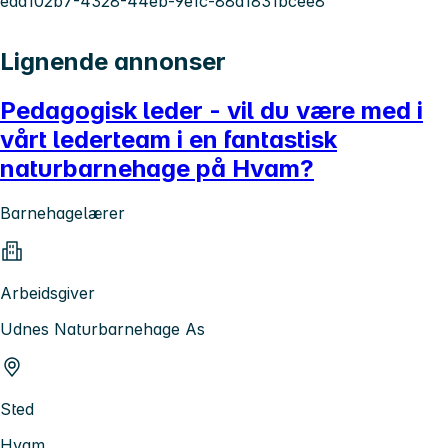
edd102b7-4328-44eb-9e1c-88a1831bcee8
Lignende annonser
Pedagogisk leder - vil du være med i
vårt lederteam i en fantastisk
naturbarnehage på Hvam?
Barnehagelærer
Arbeidsgiver
Udnes Naturbarnehage As
Sted
Hvam