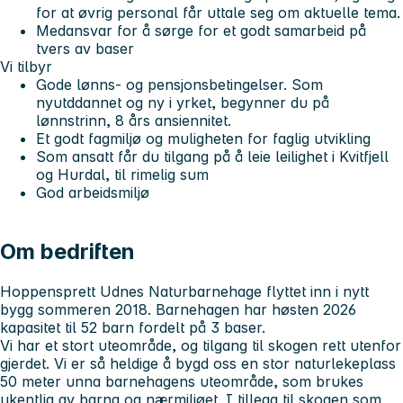
for at øvrig personal får uttale seg om aktuelle tema.
Medansvar for å sørge for et godt samarbeid på
tvers av baser
Vi tilbyr
Gode lønns- og pensjonsbetingelser. Som
nyutddannet og ny i yrket, begynner du på
lønnstrinn, 8 års ansiennitet.
Et godt fagmiljø og muligheten for faglig utvikling
Som ansatt får du tilgang på å leie leilighet i Kvitfjell
og Hurdal, til rimelig sum
God arbeidsmiljø
Om bedriften
Hoppensprett Udnes Naturbarnehage flyttet inn i nytt
bygg sommeren 2018. Barnehagen har høsten 2026
kapasitet til 52 barn fordelt på 3 baser.
Vi har et stort uteområde, og tilgang til skogen rett utenfor
gjerdet. Vi er så heldige å bygd oss en stor naturlekeplass
50 meter unna barnehagens uteområde, som brukes
ukentlig av barna og nærmiljøet. I tillegg til skogen som