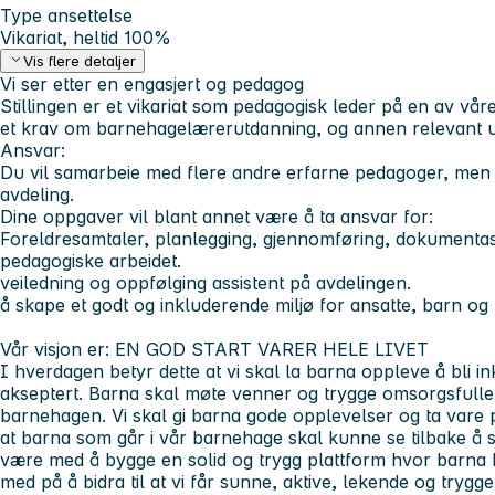
Type ansettelse
Vikariat, heltid 100%
Vis flere detaljer
Vi ser etter en engasjert og pedagog
Stillingen er et vikariat som pedagogisk leder på en av vå
et krav om barnehagelærerutdanning, og annen relevant ut
Ansvar:
Du vil samarbeie med flere andre erfarne pedagoger, men d
avdeling.
Dine oppgaver vil blant annet være å ta ansvar for:
Foreldresamtaler, planlegging, gjennomføring, dokumentas
pedagogiske arbeidet.
veiledning og oppfølging assistent på avdelingen.
å skape et godt og inkluderende miljø for ansatte, barn og 
Vår visjon er:
EN GOD START VARER HELE LIVET
I hverdagen betyr dette at vi skal la barna oppleve å bli in
akseptert. Barna skal møte venner og trygge omsorgsfull
barnehagen. Vi skal gi barna gode opplevelser og ta vare p
at barna som går i vår barnehage skal kunne se tilbake å si a
være med å bygge en solid og trygg plattform hvor barna
med på å bidra til at vi får sunne, aktive, lekende og trygge