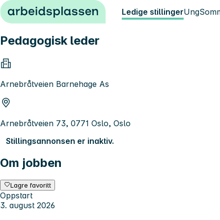
Hopp til innhold
Ledige stillinger
Ung
Somm
Pedagogisk leder
Arnebråtveien Barnehage As
Arnebråtveien 73, 0771 Oslo, Oslo
Stillingsannonsen er inaktiv.
Om jobben
Lagre favoritt
Oppstart
3. august 2026