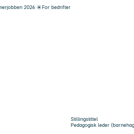
erjobben
2026
☀️
For bedrifter
Stillingstittel
Pedagogisk leder (barnehag