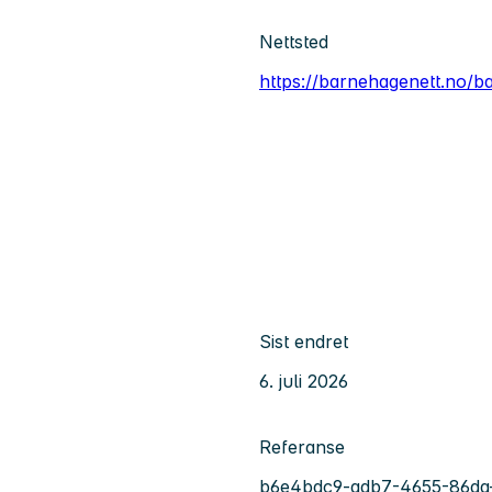
Nettsted
https://barnehagenett.no/b
Sist endret
6. juli 2026
Referanse
b6e4bdc9-adb7-4655-86da