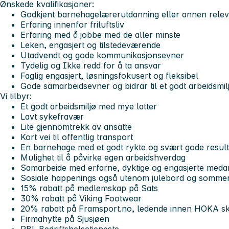
Ønskede kvalifikasjoner:
Godkjent barnehagelærerutdanning eller annen relev
Erfaring innenfor friluftsliv
Erfaring med å jobbe med de aller minste
Leken, engasjert og tilstedeværende
Utadvendt og gode kommunikasjonsevner
Tydelig og Ikke redd for å ta ansvar
Faglig engasjert, løsningsfokusert og fleksibel
Gode samarbeidsevner og bidrar til et godt arbeidsmil
Vi tilbyr:
Et godt arbeidsmiljø med mye latter
Lavt sykefravær
Lite gjennomtrekk av ansatte
Kort vei til offentlig transport
En barnehage med et godt rykte og svært gode result
Mulighet til å påvirke egen arbeidshverdag
Samarbeide med erfarne, dyktige og engasjerte meda
Sosiale happenings også utenom julebord og sommer
15% rabatt på medlemskap på Sats
30% rabatt på Viking Footwear
20% rabatt på Framsport.no, ledende innen HOKA s
Firmahytte på Sjusjøen