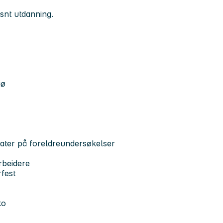
snt utdanning.
jø
ater på foreldreundersøkelser
rbeidere
fest
ko