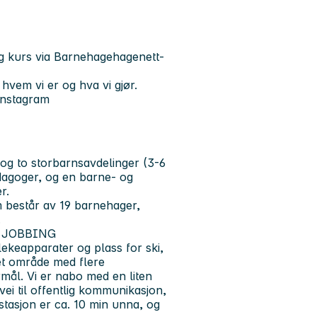
og kurs via Barnehagehagenett-
hvem vi er og hva vi gjør.
Instagram
 og to storbarnsavdelinger (3-6
edagoger, og en barne- og
r.
 består av 19 barnehager,
.
S JOBBING
lekeapparater og plass for ski,
 et område med flere
mål. Vi er nabo med en liten
vei til offentlig kommunikasjon,
tasjon er ca. 10 min unna, og