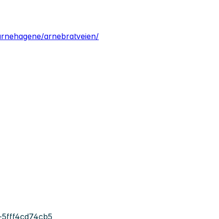
arnehagene/arnebratveien/
-5fff4cd74cb5