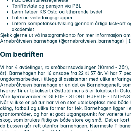
PBL Bedriftshelsetjeneste
Tariffavtale og pensjon via PBL
Lønn følger KS Oslo og tilhørende bydel
Interne veiledningsgrupper
Intern kompetanseutvikling gjennom årlige kick-off 
akademiet
Sjekk gjerne ut vå instagramkonto for mer informasjon om 
Arnebråtveien barnehage (@arnebratveien_barnehage) | 
Om bedriften
Vi har 4 avdelinger, to småbarnsavdelinger (10mnd - 3år),
år). Barnehagen har 16 ansatte fra 22 til 57 år. Vi har 7 p
ungdomsarbeider, i tillegg til assistenter med ulike erfaringe
Arnebråtveien barnehage er en del av Barnehagenett, som
hvorav 14 er lokalisert i Østfold mens 5 er lokalisert i Oslo
Våre kjerneverdier er GLEDE - STORT HJERTE - INTEN
Når vi ikke er på tur har vi en stor utelekeplass med både 
aking, fotball og ulike former for lek. Barnehagen ligger i
grøntområder, og har et godt utgangspunkt for varierte tur
skog, som brukes flittig av både store og små.. Det er kort 
da bussen går rett utenfor barnehagen. Nærmeste T-banes