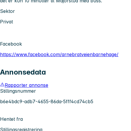
det er kun 10 minutter til Majorstua med buss.
Sektor
Privat
Facebook
https://www.facebook.com/arnebratveienbarnehage/
Annonsedata
Rapporter annonse
Stillingsnummer
b6e4bdc9-adb7-4655-86da-5fff4cd74cb5
Hentet fra
Stillingsregistrering