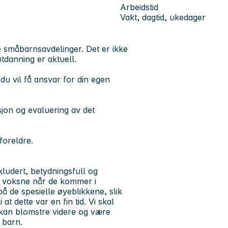
Arbeidstid
Vakt, dagtid, ukedager
re småbarnsavdelinger. Det er ikke
danning er aktuell.
u vil få ansvar for din egen
jon og evaluering av det
foreldre.
kludert, betydningsfull og
e voksne når de kommer i
å de spesielle øyeblikkene, slik
t dette var en fin tid. Vi skal
 kan blomstre videre og være
 barn.