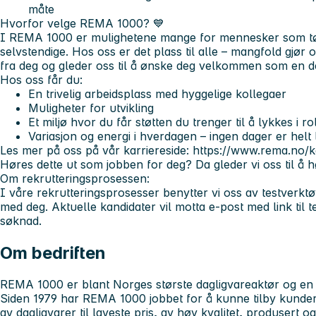
måte
Hvorfor velge REMA 1000?
💙
I REMA 1000 er mulighetene mange for mennesker som tør å
selvstendige. Hos oss er det plass til alle – mangfold gjør o
fra deg og gleder oss til å ønske deg velkommen som en de
Hos oss får du:
En trivelig arbeidsplass med hyggelige kollegaer
Muligheter for utvikling
Et miljø hvor du får støtten du trenger til å lykkes i ro
Variasjon og energi i hverdagen – ingen dager er helt l
Les mer på oss på vår karriereside: https://www.rema.no/k
Høres dette ut som jobben for deg? Da gleder vi oss til å h
Om rekrutteringsprosessen:
I våre rekrutteringsprosesser benytter vi oss av testverktø
med deg. Aktuelle kandidater vil motta e-post med link til te
søknad.
Om bedriften
REMA 1000 er blant Norges største dagligvareaktør og en 
Siden 1979 har REMA 1000 jobbet for å kunne tilby kunder 
av dagligvarer til laveste pris, av høy kvalitet, produsert 