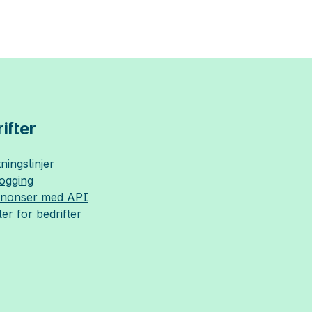
ifter
ningslinjer
logging
nnonser med API
ler for bedrifter