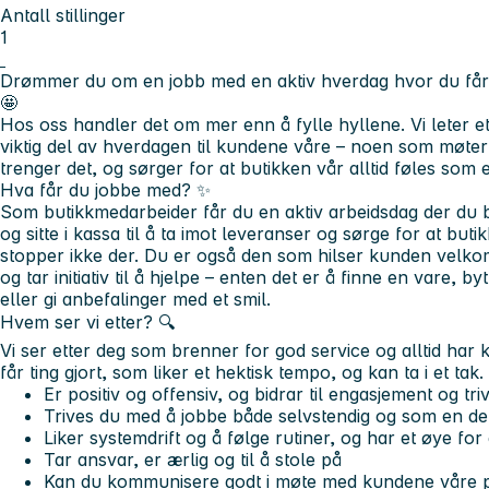
Antall stillinger
1
Drømmer du om en jobb med en aktiv hverdag hvor du få
🤩
Hos oss handler det om mer enn å fylle hyllene. Vi leter 
viktig del av hverdagen til kundene våre – noen som møter
trenger det, og sørger for at butikken vår alltid føles som 
Hva får du jobbe med?
✨
Som butikkmedarbeider får du en aktiv arbeidsdag der du bi
og sitte i kassa til å ta imot leveranser og sørge for at bu
stopper ikke der. Du er også den som hilser kunden velko
og tar initiativ til å hjelpe – enten det er å finne en vare, 
eller gi anbefalinger med et smil.
Hvem ser vi etter? 🔍
Vi ser etter deg som brenner for god service og alltid har
får ting gjort, som liker et hektisk tempo, og kan ta i et tak. I
Er positiv og offensiv, og bidrar til engasjement og tri
Trives du med å jobbe både selvstendig og som en de
Liker systemdrift og å følge rutiner, og har et øye for 
Tar ansvar, er ærlig og til å stole på
Kan du kommunisere godt i møte med kundene våre på