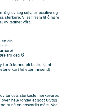
 gi av seg selv, er positive og
ss sterkere. Vi ser frem til å høre
l av teamet vårt.
llen din
ike!
arriere/
øre fra deg 👋
y for å kunne bli bedre kjent
stene kort tid etter innsendt
av landets sterkeste merkevarer.
over hele landet et godt utvalg
og solgt på en ansvarlig måte. Ved