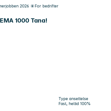
erjobben
2026
☀️
For bedrifter
l REMA 1000 Tana!
Type ansettelse
Fast, heltid 100%