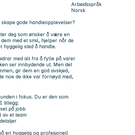
Arbeidsspråk
Norsk
r skape gode handleopplevelser?
etter deg som ønsker å være en
 dem med et smil, hjelper når de
et hyggelig sted å handle.
drar med alt fra å fylle på varer
tikken ser innbydende ut. Men det
mmen, gir dem en god avskjed,
bytte noe de ikke var fornøyd med,
 kunden i fokus. Du er den som
 tillegg:
vsel på jobb
l av et team
detaljer
 en hyggelig og profesjonell