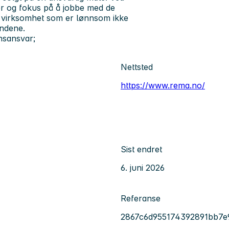
er og fokus på å jobbe med de
d virksomhet som er lønnsom ikke
undene.
nsansvar;
Nettsted
https://www.rema.no/
Sist endret
6. juni 2026
Referanse
2867c6d955174392891bb7e