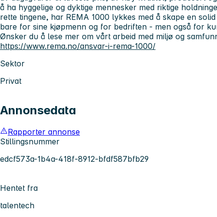
å ha hyggelige og dyktige mennesker med riktige holdning
rette tingene, har REMA 1000 lykkes med å skape en soli
bare for sine kjøpmenn og for bedriften - men også for k
Ønsker du å lese mer om vårt arbeid med miljø og samfun
https://www.rema.no/ansvar-i-rema-1000/
Sektor
Privat
Annonsedata
Rapporter annonse
Stillingsnummer
edcf573a-1b4a-418f-8912-bfdf587bfb29
Hentet fra
talentech