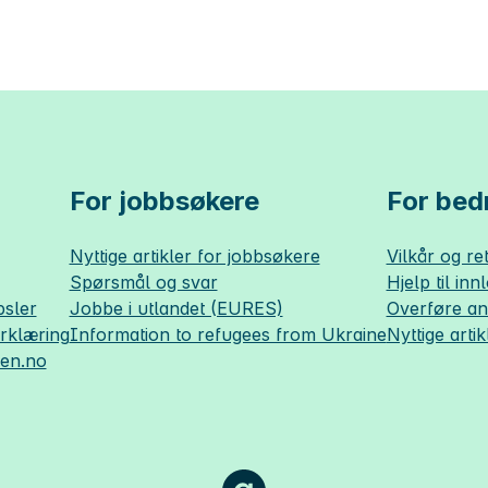
For jobbsøkere
For bedr
Nyttige artikler for jobbsøkere
Vilkår og ret
Spørsmål og svar
Hjelp til inn
sler
Jobbe i utlandet (EURES)
Overføre a
erklæring
Information to refugees from Ukraine
Nyttige artik
sen.no