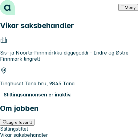
Hopp til innhold
Meny
Vikar saksbehandler
Sis- ja Nuorta-Finnmárkku diggegoddi – Indre og Østre
Finnmark tingrett
Tinghuset Tana bru, 9845 Tana
Stillingsannonsen er inaktiv.
Om jobben
Lagre favoritt
Stillingstittel
Vikar saksbehandler