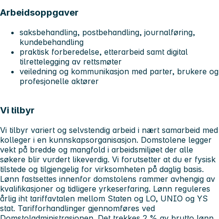
Arbeidsoppgaver
saksbehandling, postbehandling, journalføring,
kundebehandling
praktisk forberedelse, etterarbeid samt digital
tilrettelegging av rettsmøter
veiledning og kommunikasjon med parter, brukere og
profesjonelle aktører
Vi tilbyr
Vi tilbyr variert og selvstendig arbeid i nært samarbeid med
kolleger i en kunnskapsorganisasjon. Domstolene legger
vekt på bredde og mangfold i arbeidsmiljøet der alle
søkere blir vurdert likeverdig. Vi forutsetter at du er fysisk
tilstede og tilgjengelig for virksomheten på daglig basis.
Lønn fastsettes innenfor domstolens rammer avhengig av
kvalifikasjoner og tidligere yrkeserfaring. Lønn reguleres
årlig iht tariffavtalen mellom Staten og LO, UNIO og YS
stat. Tarifforhandlinger gjennomføres ved
Domstoladministrasjonen. Det trekkes 2 % av brutto lønn