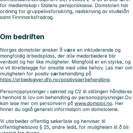
for medlemskap i Statens pensjonskasse. Domstolen har
ordning for gruppelivsforsikring, nedskriving av studielån
samt Finnmarksfradrag.
Om bedriften
Norges domstoler ønsker å være en inkluderende og
mangfoldig arbeidsplass, der alle medarbeidere blir
verdsatt og har like muligheter. Mangfold er en styrke, og
vi vil tilrettelegge for ansatte med ulike behov. Les mer om
muligheten for positiv særbehandling på
https://arbeidsgiver.dfo.no/positivsaerbehandling
.
Personopplysninger i søknad og CV til stillingen håndteres
i henhold til lov om behandling av personopplysninger.Du
kan lese mer om personvern på
www.domstol.no
. Her
finner du også generell informasjon om domstolene.
Vi utarbeider offentlig søkerliste og henviser til
offentlighetslova § 25, andre ledd, for muligheten til å bli
unntatt fra denne.