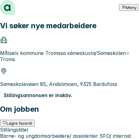
Hopp til innhold
Meny
Vi søker nye medarbeidere
Målselv kommune Tromssa sámeskuvla/Sameskolen i
Troms
Sameskoleveien 85, Andslimoen, 9325 Bardufoss
Stillingsannonsen er inaktiv.
Om jobben
Lagre favoritt
Stillingstittel
Barne- og ungdomsarbeidere/ assistenter SFO/ internat