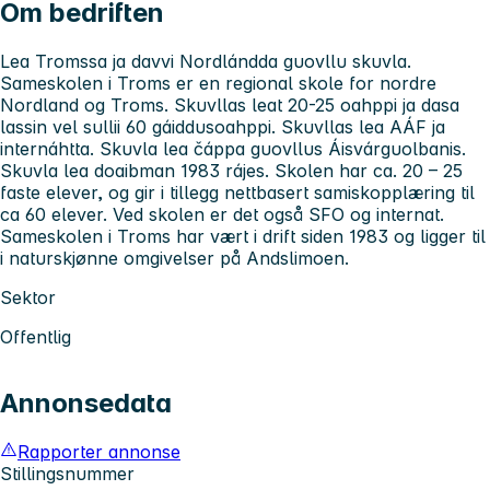
Om bedriften
Lea Tromssa ja davvi Nordlándda guovllu skuvla.
Sameskolen i Troms er en regional skole for nordre
Nordland og Troms. Skuvllas leat 20-25 oahppi ja dasa
lassin vel sullii 60 gáiddusoahppi. Skuvllas lea AÁF ja
internáhtta. Skuvla lea čáppa guovllus Áisvárguolbanis.
Skuvla lea doaibman 1983 rájes. Skolen har ca. 20 – 25
faste elever, og gir i tillegg nettbasert samiskopplæring til
ca 60 elever. Ved skolen er det også SFO og internat.
Sameskolen i Troms har vært i drift siden 1983 og ligger til
i naturskjønne omgivelser på Andslimoen.
Sektor
Offentlig
Annonsedata
Rapporter annonse
Stillingsnummer