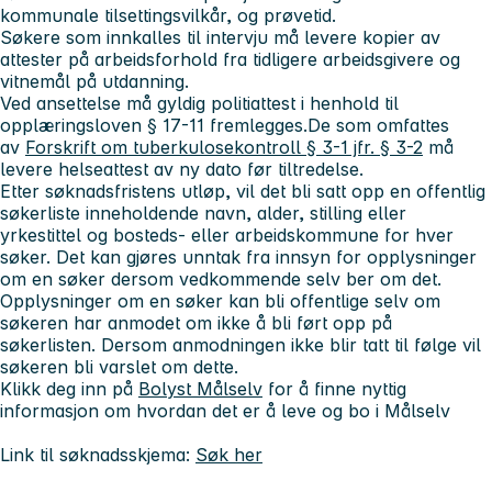
kommunale tilsettingsvilkår, og prøvetid.
Søkere som innkalles til intervju må levere kopier av
attester på arbeidsforhold fra tidligere arbeidsgivere og
vitnemål på utdanning.
Ved ansettelse må gyldig politiattest i henhold til
opplæringsloven § 17-11 fremlegges.
De som omfattes
av
Forskrift om tuberkulosekontroll § 3-1 jfr. § 3-2
må
levere helseattest av ny dato før tiltredelse.
Etter søknadsfristens utløp, vil det bli satt opp en offentlig
søkerliste inneholdende navn, alder, stilling eller
yrkestittel og bosteds- eller arbeidskommune for hver
søker. Det kan gjøres unntak fra innsyn for opplysninger
om en søker dersom vedkommende selv ber om det.
Opplysninger om en søker kan bli offentlige selv om
søkeren har anmodet om ikke å bli ført opp på
søkerlisten. Dersom anmodningen ikke blir tatt til følge vil
søkeren bli varslet om dette.
Klikk deg inn på
Bolyst Målselv
for å finne nyttig
informasjon om hvordan det er å leve og bo i Målselv
Link til søknadsskjema:
Søk her