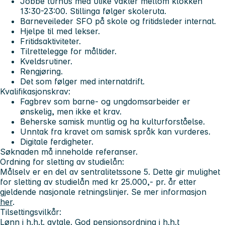
Jobbe turnus med ulike vakter mellom klokken
13:30-23:00. Stillinga følger skoleruta.
Barneveileder SFO på skole og fritidsleder internat.
Hjelpe til med lekser.
Fritidsaktiviteter.
Tilrettelegge for måltider.
Kveldsrutiner.
Rengjøring.
Det som følger med internatdrift.
Kvalifikasjonskrav:
Fagbrev som barne- og ungdomsarbeider er
ønskelig, men ikke et krav.
Beherske samisk muntlig og ha kulturforståelse.
Unntak fra kravet om samisk språk kan vurderes.
Digitale ferdigheter.
Søknaden må inneholde referanser.
Ordning for sletting av studielån:
Målselv er en del av sentralitetssone 5. Dette gir mulighet
for sletting av studielån med kr 25.000,- pr. år etter
gjeldende nasjonale retningslinjer. Se mer informasjon
her
.
Tilsettingsvilkår:
Lønn i h.h.t. avtale. God pensjonsordning i h.h.t