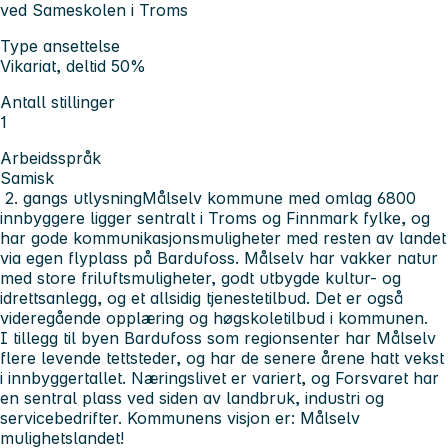
ved Sameskolen i Troms
Type ansettelse
Vikariat, deltid 50%
Antall stillinger
1
Arbeidsspråk
Samisk
2. gangs utlysning
Målselv kommune med omlag 6800
innbyggere ligger sentralt i Troms og Finnmark fylke, og
har gode kommunikasjonsmuligheter med resten av landet
via egen flyplass på Bardufoss. Målselv har vakker natur
med store friluftsmuligheter, godt utbygde kultur- og
idrettsanlegg, og et allsidig tjenestetilbud. Det er også
videregående opplæring og høgskoletilbud i kommunen.
I tillegg til byen Bardufoss som regionsenter har Målselv
flere levende tettsteder, og har de senere årene hatt vekst
i innbyggertallet. Næringslivet er variert, og Forsvaret har
en sentral plass ved siden av landbruk, industri og
servicebedrifter. Kommunens visjon er: Målselv
mulighetslandet!