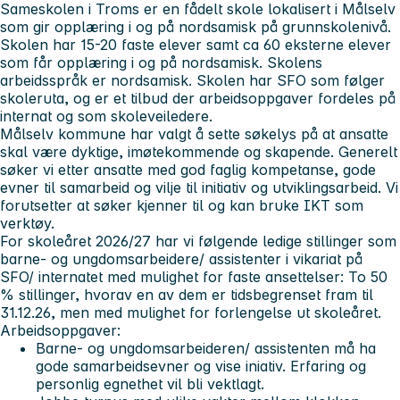
Sameskolen i Troms er en fådelt skole lokalisert i Målselv
som gir
opplæring
i og
på
nordsamisk på grunnskolenivå.
Skolen har 15-20 faste elever samt
ca
60
eksterne elever
som får
opplæring i
og på
nordsamisk. Skolens
arbeidsspråk er nordsamisk.
Skolen har SFO som følger
skoleruta, og er et tilbud der arbeidsoppgaver fordeles på
internat og som skoleveiledere.
Målselv kommune har valgt å sette søkelys på at ansatte
skal være dyktige, imøtekommende og skapende. Generelt
søker vi etter
ansatte
med god faglig kompetanse, gode
evner til samarbeid og vilje til initiativ og utviklingsarbeid. Vi
forutsetter at søker kjenner til og kan bruke IKT som
verktøy.
For skoleåret 2026/27 har vi følgende ledige stillinger som
barne- og ungdomsarbeidere/ assistenter
i vikariat på
SFO/ internatet
med mulighet for faste ansettelser: To 50
% stillinger, hvorav en av dem er tidsbegrenset fram til
31.12.26, men med mulighet for forlengelse ut skoleåret.
Arbeidsoppgaver:
Barne- og ungdomsarbeideren/ assistenten må ha
gode samarbeidsevner og vise iniativ. Erfaring og
personlig egnethet vil bli vektlagt.