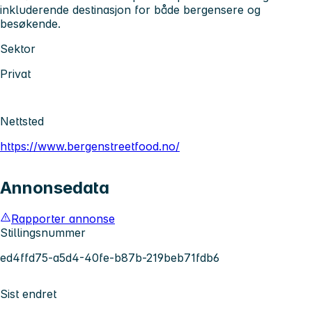
inkluderende destinasjon for både bergensere og
besøkende.
Sektor
Privat
Nettsted
https://www.bergenstreetfood.no/
Annonsedata
Rapporter annonse
Stillingsnummer
ed4ffd75-a5d4-40fe-b87b-219beb71fdb6
Sist endret