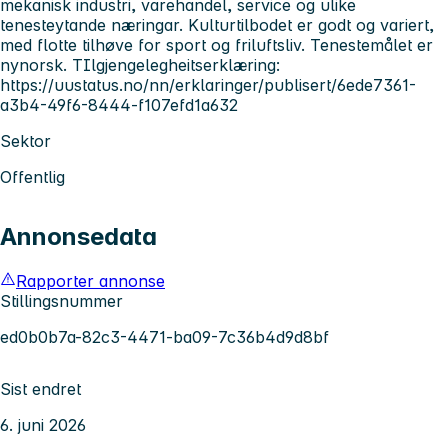
mekanisk industri, varehandel, service og ulike
tenesteytande næringar. Kulturtilbodet er godt og variert,
med flotte tilhøve for sport og friluftsliv. Tenestemålet er
nynorsk. TIlgjengelegheitserklæring:
https://uustatus.no/nn/erklaringer/publisert/6ede7361-
a3b4-49f6-8444-f107efd1a632
Sektor
Offentlig
Annonsedata
Rapporter annonse
Stillingsnummer
ed0b0b7a-82c3-4471-ba09-7c36b4d9d8bf
Sist endret
6. juni 2026