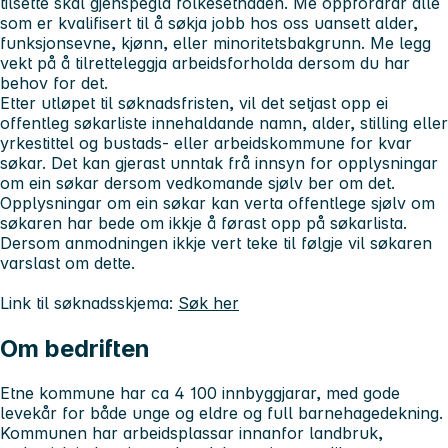
tilsette skal gjenspegla folkesetnaden. Me oppfordrar alle
som er kvalifisert til å søkja jobb hos oss uansett alder,
funksjonsevne, kjønn, eller minoritetsbakgrunn. Me legg
vekt på å tilretteleggja arbeidsforholda dersom du har
behov for det.
Etter utløpet til søknadsfristen, vil det setjast opp ei
offentleg søkarliste innehaldande namn, alder, stilling eller
yrkestittel og bustads- eller arbeidskommune for kvar
søkar. Det kan gjerast unntak frå innsyn for opplysningar
om ein søkar dersom vedkomande sjølv ber om det.
Opplysningar om ein søkar kan verta offentlege sjølv om
søkaren har bede om ikkje å førast opp på søkarlista.
Dersom anmodningen ikkje vert teke til følgje vil søkaren
varslast om dette.
Link til søknadsskjema:
Søk her
Om bedriften
Etne kommune har ca 4 100 innbyggjarar, med gode
levekår for både unge og eldre og full barnehagedekning.
Kommunen har arbeidsplassar innanfor landbruk,