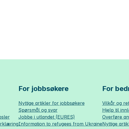
For jobbsøkere
For bedr
Nyttige artikler for jobbsøkere
Vilkår og ret
Spørsmål og svar
Hjelp til inn
sler
Jobbe i utlandet (EURES)
Overføre a
erklæring
Information to refugees from Ukraine
Nyttige artik