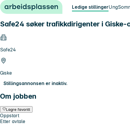
Hopp til innhold
Ledige stillinger
Ung
Somm
Safe24 søker trafikkdirigenter i Giske
Safe24
Giske
Stillingsannonsen er inaktiv.
Om jobben
Lagre favoritt
Oppstart
Etter avtale