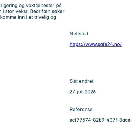
rigering og vakttjenester på
 i stor vekst. Bedriften søker
omme inn i et trivelig og
Nettsted
https://www.safe24.no/
Sist endret
27. juli 2026
Referanse
ecf77574-82b9-437f-8aae