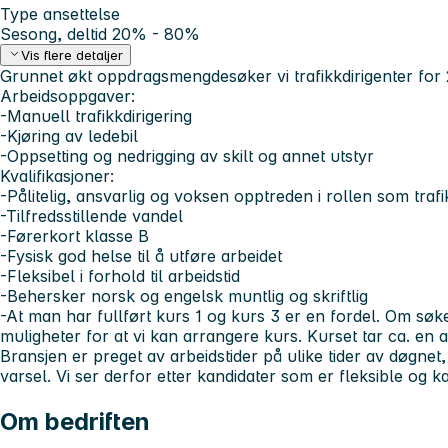
Type ansettelse
Sesong, deltid 20% - 80%
Vis flere detaljer
Grunnet økt oppdragsmengdesøker vi trafikkdirigenter for
Arbeidsoppgaver:
-Manuell trafikkdirigering
-Kjøring av ledebil
-Oppsetting og nedrigging av skilt og annet utstyr
Kvalifikasjoner:
-Pålitelig, ansvarlig og voksen opptreden i rollen som trafi
-Tilfredsstillende vandel
-Førerkort klasse B
-Fysisk god helse til å utføre arbeidet
-Fleksibel i forhold til arbeidstid
-Behersker norsk og engelsk muntlig og skriftlig
-At man har fullført kurs 1 og kurs 3 er en fordel. Om søke
muligheter for at vi kan arrangere kurs. Kurset tar ca. en
Bransjen er preget av arbeidstider på ulike tider av døgnet, 
varsel. Vi ser derfor etter kandidater som er fleksible og kan
Om bedriften