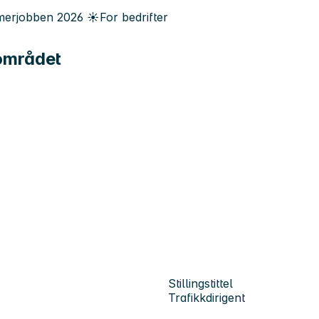
erjobben
2026
☀️
For bedrifter
-området
Stillingstittel
Trafikkdirigent