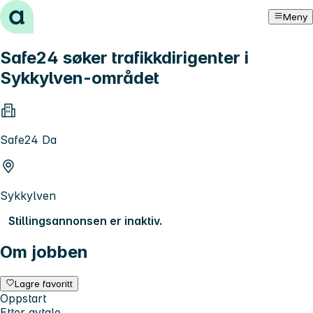
Hopp til innhold
Meny
Safe24 søker trafikkdirigenter i
Sykkylven-området
Safe24 Da
Sykkylven
Stillingsannonsen er inaktiv.
Om jobben
Lagre favoritt
Oppstart
Etter avtale