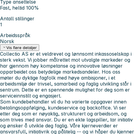
Type ansettelse
Fast, heltid 100%
Antall stillinger
1
Arbeidsspråk
Norsk
Vis flere detaljer
Collectio AS er et veldrevet og lønnsomt inkassoselskap i
sterk vekst. Vi jobber målrettet mot utvalgte markeder og
har gjennom høy kompetanse og innovative løsninger
opparbeidet oss betydelige markedsandeler. Hos oss
møter du dyktige fagfolk med høye ambisjoner, i et
arbeidsmiljø der trivsel, samarbeid og faglig utvikling står i
sentrum. Dette er en spennende mulighet for deg som er
serviceinnstilt og engasjert.
Som kundebehandler vil du ha varierte oppgaver innen
betalingsoppfølging, kundeservice og backoffice. Vi ser
etter deg som er nøyaktig, strukturert og arbeidsom, og
som trives med ansvar. Du er en ekte lagspiller, tar initiativ
og ønsker å utvikle deg faglig. Våre kjerneverdier er
ansvarsfull, initiativrik og pålitelig -- og vi håper du kjenner