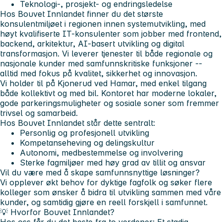
Teknologi-, prosjekt- og endringsledelse
Hos
Bouvet Innlandet
finner du det største
konsulentmiljøet i regionen innen systemutvikling, med
høyt kvalifiserte IT-konsulenter
som jobber med frontend,
backend, arkitektur, AI-basert utvikling og digital
transformasjon. Vi leverer tjenester til både regionale og
nasjonale kunder med samfunnskritiske funksjoner --
alltid med fokus på kvalitet, sikkerhet og innovasjon.
Vi holder til på
Kjonerud ved Hamar
, med enkel tilgang
både kollektivt og med bil. Kontoret har moderne lokaler,
gode parkeringsmuligheter og sosiale soner som fremmer
trivsel og samarbeid.
Hos Bouvet Innlandet står dette sentralt:
Personlig og profesjonell utvikling
Kompetanseheving og delingskultur
Autonomi, medbestemmelse og involvering
Sterke fagmiljøer med høy grad av tillit og ansvar
Vil du være med å skape samfunnsnyttige løsninger?
Vi opplever økt behov for dyktige fagfolk og søker flere
kolleger som ønsker å bidra til utvikling sammen med våre
kunder, og samtidig gjøre en reell forskjell i samfunnet.
💡
Hvorfor Bouvet Innlandet?
Hos oss får du det beste fra to verdener: Et stadig