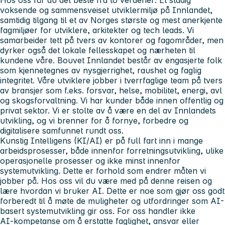
voksende og sammensveiset utviklermiljø på Innlandet,
samtidig tilgang til et av Norges største og mest anerkjente
fagmiljøer for utviklere, arkitekter og tech leads. Vi
samarbeider tett på tvers av kontorer og fagområder, men
dyrker også det lokale fellesskapet og nærheten til
kundene våre. Bouvet Innlandet består av engasjerte folk
som kjennetegnes av nysgjerrighet, raushet og faglig
integritet. Våre utviklere jobber i tverrfaglige team på tvers
av bransjer som f.eks. forsvar, helse, mobilitet, energi, avl
og skogsforvaltning. Vi har kunder både innen offentlig og
privat sektor. Vi er stolte av å være en del av Innlandets
utvikling, og vi brenner for å fornye, forbedre og
digitalisere samfunnet rundt oss.
Kunstig Intelligens (KI/AI) er på full fart inn i mange
arbeidsprosesser, både innenfor forretningsutvikling, ulike
operasjonelle prosesser og ikke minst innenfor
systemutvikling. Dette er forhold som endrer måten vi
jobber på. Hos oss vil du være med på denne reisen og
lære hvordan vi bruker AI. Dette er noe som gjør oss godt
forberedt til å møte de muligheter og utfordringer som AI-
basert systemutvikling gir oss. For oss handler ikke
AI‑kompetanse om å erstatte faglighet, ansvar eller