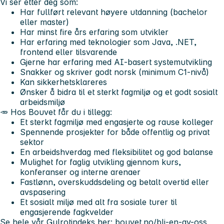
Vi ser etter deg som:
Har fullført relevant høyere utdanning (bachelor
eller master)
Har minst fire års erfaring som utvikler
Har erfaring med teknologier som Java, .NET,
frontend eller tilsvarende
Gjerne har erfaring med AI-basert systemutvikling
Snakker og skriver godt norsk (minimum C1-nivå)
Kan sikkerhetsklareres
Ønsker å bidra til et sterkt fagmiljø og et godt sosialt
arbeidsmiljø
🥕
Hos Bouvet får du i tillegg:
Et sterkt fagmiljø med engasjerte og rause kolleger
Spennende prosjekter for både offentlig og privat
sektor
En arbeidshverdag med fleksibilitet og god balanse
Mulighet for faglig utvikling gjennom kurs,
konferanser og interne arenaer
Fastlønn, overskuddsdeling og betalt overtid eller
avspasering
Et sosialt miljø med alt fra sosiale turer til
engasjerende fagkvelder
Se hele vår
Gulrotindeks
her: bouvet.no/bli-en-av-oss