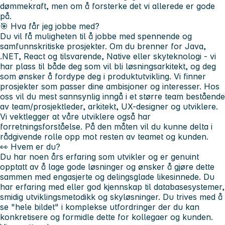
dømmekraft, men om å forsterke det vi allerede er gode
på.
🎯
Hva får jeg jobbe med?
Du vil få muligheten til å jobbe med spennende og
samfunnskritiske prosjekter. Om du brenner for Java,
.NET, React og tilsvarende, Native eller skyteknologi - vi
har plass til både deg som vil bli løsningsarkitekt, og deg
som ønsker å fordype deg i produktutvikling. Vi finner
prosjekter som passer dine ambisjoner og interesser. Hos
oss vil du mest sannsynlig inngå i et større team bestående
av team/prosjektleder, arkitekt, UX-designer og utviklere.
Vi vektlegger at våre utviklere også har
forretningsforståelse. På den måten vil du kunne delta i
rådgivende rolle opp mot resten av teamet og kunden.
👀
Hvem er du?
Du har noen års erfaring som utvikler og er genuint
opptatt av å lage gode løsninger og ønsker å gjøre dette
sammen med engasjerte og delingsglade likesinnede. Du
har erfaring med eller god kjennskap til databasesystemer,
smidig utviklingsmetodikk og skyløsninger. Du trives med å
se "hele bildet" i komplekse utfordringer der du kan
konkretisere og formidle dette for kollegaer og kunden.