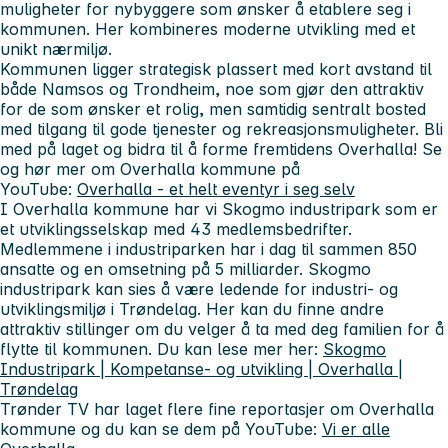
muligheter for nybyggere som ønsker å etablere seg i
kommunen. Her kombineres moderne utvikling med et
unikt nærmiljø.
Kommunen ligger strategisk plassert med kort avstand til
både Namsos og Trondheim, noe som gjør den attraktiv
for de som ønsker et rolig, men samtidig sentralt bosted
med tilgang til gode tjenester og rekreasjonsmuligheter. Bli
med på laget og bidra til å forme fremtidens Overhalla! Se
og hør mer om Overhalla kommune på
YouTube:
Overhalla - et helt eventyr i seg selv
I Overhalla kommune har vi Skogmo industripark som er
et utviklingsselskap med 43 medlemsbedrifter.
Medlemmene i industriparken har i dag til sammen 850
ansatte og en omsetning på 5 milliarder. Skogmo
industripark kan sies å være ledende for industri- og
utviklingsmiljø i Trøndelag. Her kan du finne andre
attraktiv stillinger om du velger å ta med deg familien for å
flytte til kommunen. Du kan lese mer her:
Skogmo
Industripark | Kompetanse- og utvikling | Overhalla |
Trøndelag
Trønder TV har laget flere fine reportasjer om Overhalla
kommune og du kan se dem på YouTube:
Vi er alle