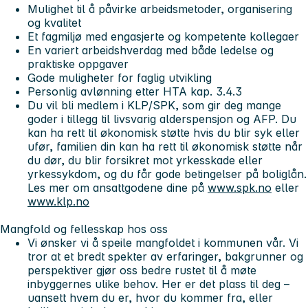
Mulighet til å påvirke arbeidsmetoder, organisering
og kvalitet
Et fagmiljø med engasjerte og kompetente kollegaer
En variert arbeidshverdag med både ledelse og
praktiske oppgaver
Gode muligheter for faglig utvikling
Personlig avlønning etter HTA kap. 3.4.3
Du vil bli medlem i KLP/SPK, som gir deg mange
goder i tillegg til livsvarig alderspensjon og AFP. Du
kan ha rett til økonomisk støtte hvis du blir syk eller
ufør, familien din kan ha rett til økonomisk støtte når
du dør, du blir forsikret mot yrkesskade eller
yrkessykdom, og du får gode betingelser på boliglån.
Les mer om ansattgodene dine på
www.spk.no
eller
www.klp.no
Mangfold og fellesskap hos oss
Vi ønsker vi å speile mangfoldet i kommunen vår. Vi
tror at et bredt spekter av erfaringer, bakgrunner og
perspektiver gjør oss bedre rustet til å møte
inbyggernes ulike behov. Her er det plass til deg –
uansett hvem du er, hvor du kommer fra, eller