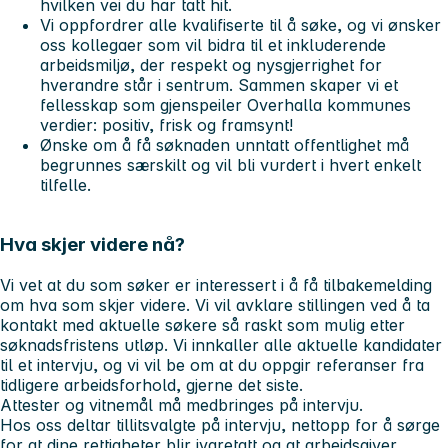
hvilken vei du har tatt hit.
Vi oppfordrer alle kvalifiserte til å søke, og vi ønsker
oss kollegaer som vil bidra til et inkluderende
arbeidsmiljø, der respekt og nysgjerrighet for
hverandre står i sentrum. Sammen skaper vi et
fellesskap som gjenspeiler Overhalla kommunes
verdier: positiv, frisk og framsynt!
Ønske om å få søknaden unntatt offentlighet må
begrunnes særskilt og vil bli vurdert i hvert enkelt
tilfelle.
Hva skjer videre nå?
Vi vet at du som søker er interessert i å få tilbakemelding
om hva som skjer videre. Vi vil avklare stillingen ved å ta
kontakt med aktuelle søkere så raskt som mulig etter
søknadsfristens utløp. Vi innkaller alle aktuelle kandidater
til et intervju, og vi vil be om at du oppgir referanser fra
tidligere arbeidsforhold, gjerne det siste.
Attester og vitnemål må medbringes på intervju.
Hos oss deltar tillitsvalgte på intervju, nettopp for å sørge
for at dine rettigheter blir ivaretatt og at arbeidsgiver