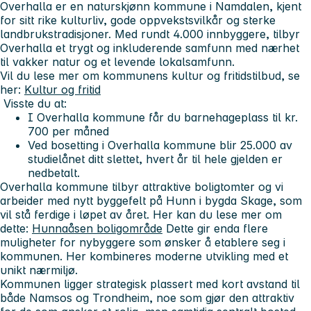
Overhalla er en naturskjønn kommune i Namdalen, kjent
for sitt rike kulturliv, gode oppvekstsvilkår og sterke
landbrukstradisjoner. Med rundt 4.000 innbyggere, tilbyr
Overhalla et trygt og inkluderende samfunn med nærhet
til vakker natur og et levende lokalsamfunn.
Vil du lese mer om kommunens kultur og fritidstilbud, se
her:
Kultur og fritid
Visste du at:
I Overhalla kommune får du barnehageplass til kr.
700 per måned
Ved bosetting i Overhalla kommune blir 25.000 av
studielånet ditt slettet, hvert år til hele gjelden er
nedbetalt.
Overhalla kommune tilbyr attraktive boligtomter og vi
arbeider med nytt byggefelt på Hunn i bygda Skage, som
vil stå ferdige i løpet av året. Her kan du lese mer om
dette:
Hunnaåsen boligområde
Dette gir enda flere
muligheter for nybyggere som ønsker å etablere seg i
kommunen. Her kombineres moderne utvikling med et
unikt nærmiljø.
Kommunen ligger strategisk plassert med kort avstand til
både Namsos og Trondheim, noe som gjør den attraktiv