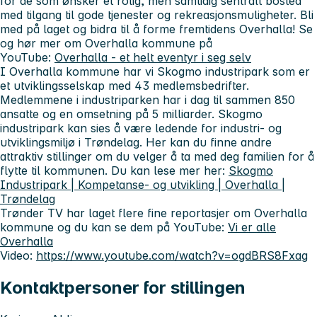
for de som ønsker et rolig, men samtidig sentralt bosted
med tilgang til gode tjenester og rekreasjonsmuligheter. Bli
med på laget og bidra til å forme fremtidens Overhalla! Se
og hør mer om Overhalla kommune på
YouTube:
Overhalla - et helt eventyr i seg selv
I Overhalla kommune har vi Skogmo industripark som er
et utviklingsselskap med 43 medlemsbedrifter.
Medlemmene i industriparken har i dag til sammen 850
ansatte og en omsetning på 5 milliarder. Skogmo
industripark kan sies å være ledende for industri- og
utviklingsmiljø i Trøndelag. Her kan du finne andre
attraktiv stillinger om du velger å ta med deg familien for å
flytte til kommunen. Du kan lese mer her:
Skogmo
Industripark | Kompetanse- og utvikling | Overhalla |
Trøndelag
Trønder TV har laget flere fine reportasjer om Overhalla
kommune og du kan se dem på YouTube:
Vi er alle
Overhalla
Video:
https://www.youtube.com/watch?v=ogdBRS8Fxag
Kontaktpersoner for stillingen