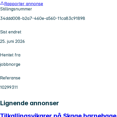
Rapporter annonse
Stillingsnummer
34ddd008-b2a7-460e-a560-11ca83c91898
Sist endret
25. juni 2026
Hentet fra
jobbnorge
Referanse
10299311
Lignende annonser
Tilkallingsvikarer på Skage barnehage