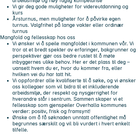
arbeidsmiljø og høy faglig kompetanse
Vi gir deg gode muligheter for videreutdanning og
kurs
Årsturnus, men muligheter for å påvirke egen
turnus. Valgfrihet på lange vakter eller ordinær
turnus
Mangfold og fellesskap hos oss
Vi ønsker vi å speile mangfoldet i kommunen vår. Vi
tror at et bredt spekter av erfaringer, bakgrunner og
perspektiver gjør oss bedre rustet til å møte
inbyggernes ulike behov. Her er det plass til deg –
uansett hvem du er, hvor du kommer fra, eller
hvilken vei du har tatt hit.
Vi oppfordrer alle kvalifiserte til å søke, og vi ønsker
oss kollegaer som vil bidra til et inkluderende
arbeidsmiljø, der respekt og nysgjerrighet for
hverandre står i sentrum. Sammen skaper vi et
fellesskap som gjenspeiler Overhalla kommunes
verdier: positiv, frisk og framsynt!
Ønske om å få søknaden unntatt offentlighet må
begrunnes særskilt og vil bli vurdert i hvert enkelt
tilfelle.