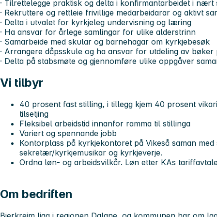
· Tilrettelegge praktisk og delta i konfirmantarbeidet i n
· Rekruttere og rettleie frivillige medarbeidarar og aktivt 
· Delta i utvalet for kyrkjeleg undervisning og læring
· Ha ansvar for årlege samlingar for ulike alderstrinn
· Samarbeide med skular og barnehagar om kyrkjebesøk
· Arrangere dåpsskule og ha ansvar for utdeling av bøker 
· Delta på stabsmøte og gjennomføre ulike oppgåver sama
Vi tilbyr
40 prosent fast stilling, i tillegg kjem 40 prosent vika
tilsetjing
Fleksibel arbeidstid innanfor ramma til stillinga
Variert og spennande jobb
Kontorplass på kyrkjekontoret på Vikeså saman med 
sekretær/kyrkjemusikar og kyrkjeverje.
Ordna løn- og arbeidsvilkår. Løn etter KAs tariffavtal
Om bedriften
Bjerkreim ligg i regionen Dalane, og kommunen har om lag