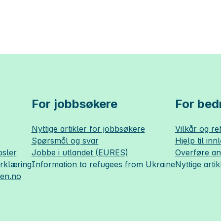
For jobbsøkere
For bedr
Nyttige artikler for jobbsøkere
Vilkår og ret
Spørsmål og svar
Hjelp til inn
sler
Jobbe i utlandet (EURES)
Overføre a
erklæring
Information to refugees from Ukraine
Nyttige artik
sen.no