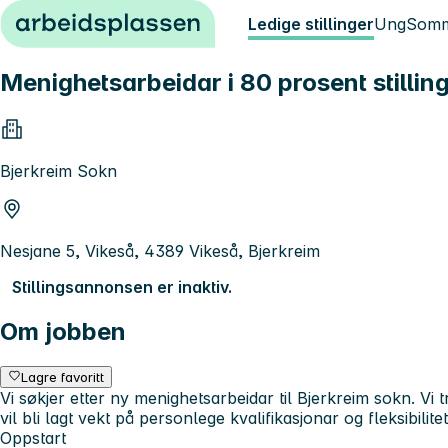
Hopp til innhold
Ledige stillinger
Ung
Somm
Menighetsarbeidar i 80 prosent stillin
Bjerkreim Sokn
Nesjane 5, Vikeså, 4389 Vikeså, Bjerkreim
Stillingsannonsen er inaktiv.
Om jobben
Lagre favoritt
Vi søkjer etter ny menighetsarbeidar til Bjerkreim sokn. Vi
vil bli lagt vekt på personlege kvalifikasjonar og fleksibilitet
Oppstart