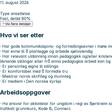
11. august 2026
Type ansettelse
Fast, deltid 80%
Vis flere detaljer
Hva vi ser etter
· Har gode kommunikasjons- og formidlingsevner i møte 
· Har evne til å planlegge og arbeide sjølvstendig
· Har relevant utdanning innan pedagogikk og/eller kriste
liknande stillingar eller frå anna pedagogisk arbeid kan òg 
· Er personleg eigna til stillinga
· Er komfortabel med å formidle tru
· Meistrar norsk skriftleg og munnleg
· Er medlem i Den norske kyrkja
Arbeidsoppgaver
· Ha ansvar for aktivitetar for ungdom i regi av Bjerkreim
trafikalt grunnkurs, Kode B, Connect.