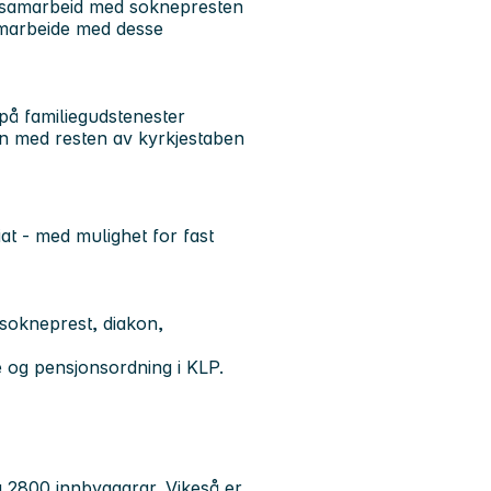
ært samarbeid med soknepresten
samarbeide med desse
på familiegudstenester
n med resten av kyrkjestaben
riat - med mulighet for fast
sokneprest, diakon,
e og pensjonsordning i KLP.
 2800 innbyggarar. Vikeså er