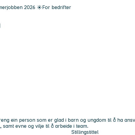
erjobben
2026
☀️
For bedrifter
g
 treng ein person som er glad i barn og ungdom til å ha ansv
, samt evne og vilje til å arbeide i team.
Stillingstittel