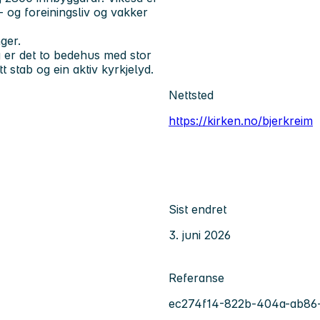
 og foreiningsliv og vakker
ger.
g er det to bedehus med stor
t stab og ein aktiv kyrkjelyd.
Nettsted
https://kirken.no/bjerkreim
Sist endret
3. juni 2026
Referanse
ec274f14-822b-404a-ab86