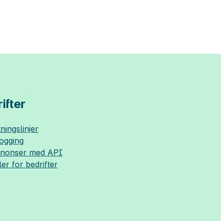
ifter
ningslinjer
logging
nnonser med API
ler for bedrifter