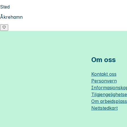
Sted
Åkrehamn
Om oss
Kontakt oss
Personvern
Informasjonskap
Tilgjengelighets
Om
arbeidsplas
Nettstedkart