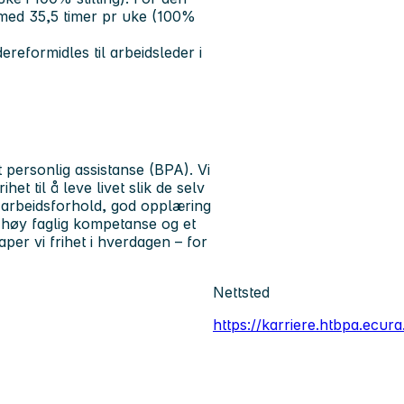
id med 35,5 timer pr uke (100%
reformidles til arbeidsleder i
personlig assistanse (BPA). Vi
et til å leve livet slik de selv
e arbeidsforhold, god opplæring
g, høy faglig kompetanse og et
per vi frihet i hverdagen – for
Nettsted
https://karriere.htbpa.ecura