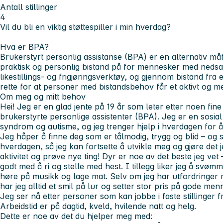
Antall stillinger
4
Vil du bli en viktig støttespiller i min hverdag?
Hva er BPA?
Brukerstyrt personlig assistanse (BPA) er en alternativ må
praktisk og personlig bistand på for mennesker med nedsa
likestillings- og frigjøringsverktøy, og gjennom bistand fra e
rette for at personer med bistandsbehov får et aktivt og me
Om meg og mitt behov
Hei! Jeg er en glad jente på 19 år som leter etter noen fi
brukerstyrte personlige assistenter (BPA). Jeg er en sosia
syndrom og autisme, og jeg trenger hjelp i hverdagen for 
Jeg håper å finne deg som er tålmodig, trygg og blid – og so
hverdagen, så jeg kan fortsette å utvikle meg og gjøre det j
aktivitet og prøve nye ting! Dyr er noe av det beste jeg vet –
godt med å ri og stelle med hest. I tillegg liker jeg å svømm
høre på musikk og lage mat. Selv om jeg har utfordringer 
har jeg alltid et smil på lur og setter stor pris på gode me
Jeg ser nå etter personer som kan jobbe i faste stillinger f
Arbeidstid er på dagtid, kveld, hvilende natt og helg.
Dette er noe av det du hjelper meg med: