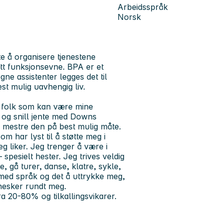
Arbeidsspråk
Norsk
te å organisere tjenestene
tt funksjonsevne. BPA er et
gne assistenter legges det til
st mulig uavhengig liv.
ne folk som kan være mine
l og snill jente med Downs
å mestre den på best mulig måte.
m har lyst til å støtte meg i
eg liker. Jeg trenger å være i
 spesielt hester. Jeg trives veldig
e, gå turer, danse, klatre, sykle,
med språk og det å uttrykke meg,
nnesker rundt meg.
ra 20-80% og tilkallingsvikarer.