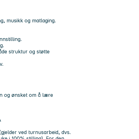
ng, musikk og matlaging.
nstilling.
g.
både struktur og støtte
v.
jen og ønsket om å lære
A
 (gjelder ved turnusarbeid, dvs.
ke i 100% stilling). For den