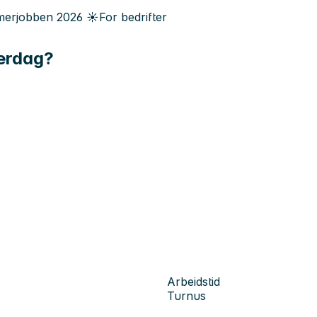
erjobben
2026
☀️
For bedrifter
hverdag?
Arbeidstid
Turnus