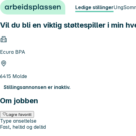
Hopp til innhold
Ledige stillinger
Ung
Somm
Vil du bli en viktig støttespiller i min 
Ecura BPA
6415 Molde
Stillingsannonsen er inaktiv.
Om jobben
Lagre favoritt
Type ansettelse
Fast, heltid og deltid