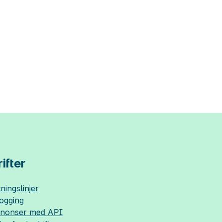
ifter
ningslinjer
logging
nnonser med API