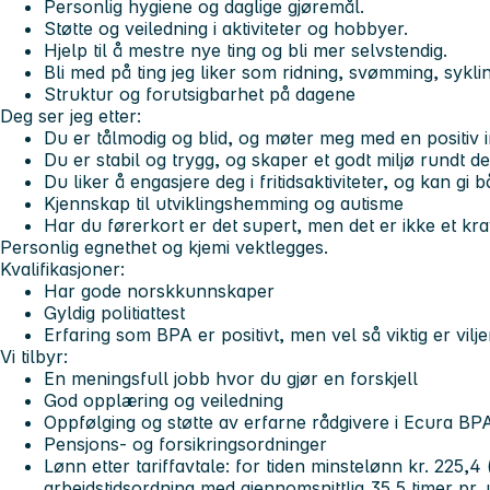
Personlig hygiene og daglige gjøremål.
Støtte og veiledning i aktiviteter og hobbyer.
Hjelp til å mestre nye ting og bli mer selvstendig.
Bli med på ting jeg liker som ridning, svømming, sykli
Struktur og forutsigbarhet på dagene
Deg ser jeg etter:
Du er tålmodig og blid, og møter meg med en positiv in
Du er stabil og trygg, og skaper et godt miljø rundt de
Du liker å engasjere deg i fritidsaktiviteter, og kan gi 
Kjennskap til utviklingshemming og autisme
Har du førerkort er det supert, men det er ikke et kra
Personlig egnethet og kjemi vektlegges.
Kvalifikasjoner:
Har gode norskkunnskaper
Gyldig politiattest
Erfaring som BPA er positivt, men vel så viktig er vil
Vi tilbyr:
En meningsfull jobb hvor du gjør en forskjell
God opplæring og veiledning
Oppfølging og støtte av erfarne rådgivere i Ecura BP
Pensjons- og forsikringsordninger
Lønn etter tariffavtale: for tiden minstelønn kr. 225,4
arbeidstidsordning med gjennomsnittlig 35,5 timer pr. u