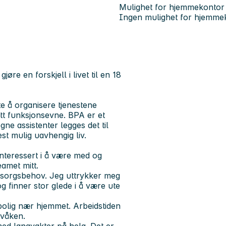
Mulighet for hjemmekontor
Ingen mulighet for hjemme
re en forskjell i livet til en 18
te å organisere tjenestene
tt funksjonsevne. BPA er et
gne assistenter legges det til
st mulig uavhengig liv.
interessert i å være med og
eamet mitt.
msorgsbehov. Jeg uttrykker meg
g finner stor glede i å være ute
t bolig nær hjemmet. Arbeidstiden
 våken.