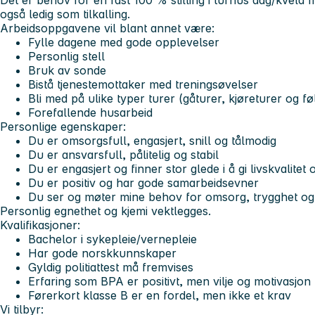
Det er behov for en fast 100 % stilling i turnus dag/kveld 
også ledig som tilkalling.
Arbeidsoppgavene vil blant annet være:
Fylle dagene med gode opplevelser
Personlig stell
Bruk av sonde
Bistå tjenestemottaker med treningsøvelser
Bli med på ulike typer turer (gåturer, kjøreturer og føl
Forefallende husarbeid
Personlige egenskaper:
Du er omsorgsfull, engasjert, snill og tålmodig
Du er ansvarsfull, pålitelig og stabil
Du er engasjert og finner stor glede i å gi livskvalitet
Du er positiv og har gode samarbeidsevner
Du ser og møter mine behov for omsorg, trygghet og 
Personlig egnethet og kjemi vektlegges.
Kvalifikasjoner:
Bachelor i sykepleie/vernepleie
Har gode norskkunnskaper
Gyldig politiattest må fremvises
Erfaring som BPA er positivt, men vilje og motivasjon f
Førerkort klasse B er en fordel, men ikke et krav
Vi tilbyr: