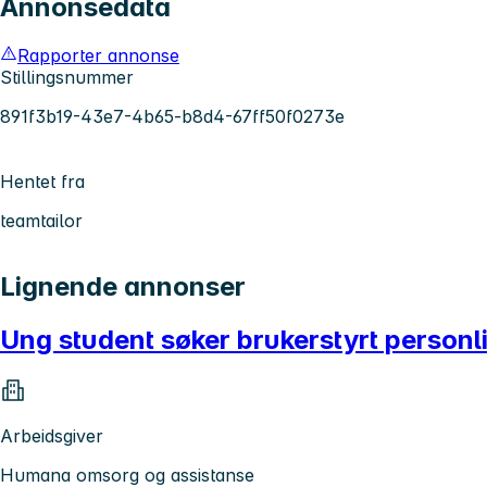
Annonsedata
Rapporter annonse
Stillingsnummer
891f3b19-43e7-4b65-b8d4-67ff50f0273e
Hentet fra
teamtailor
Lignende annonser
Ung student søker brukerstyrt personlige
Arbeidsgiver
Humana omsorg og assistanse