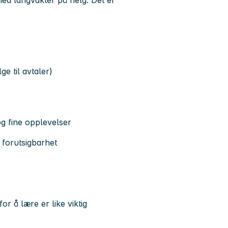
med langvakter på helg. Det er
ge til avtaler)
 og fine opplevelser
forutsigbarhet
or å lære er like viktig