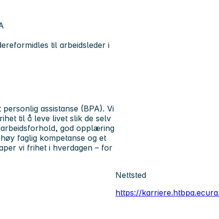
PA
reformidles til arbeidsleder i
personlig assistanse (BPA). Vi
et til å leve livet slik de selv
e arbeidsforhold, god opplæring
g, høy faglig kompetanse og et
per vi frihet i hverdagen – for
Nettsted
https://karriere.htbpa.ecura