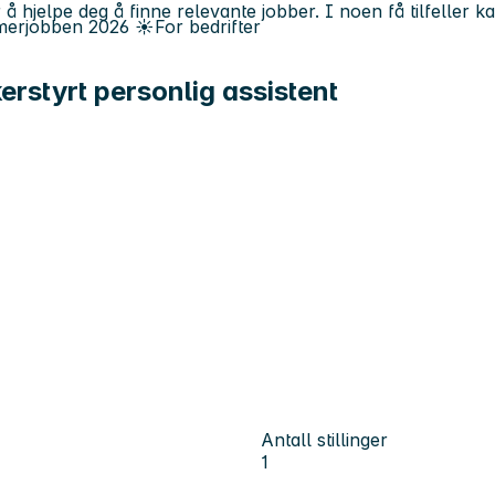
 å hjelpe deg å finne relevante jobber. I noen få tilfeller 
erjobben
2026
☀️
For bedrifter
rstyrt personlig assistent
Antall stillinger
1