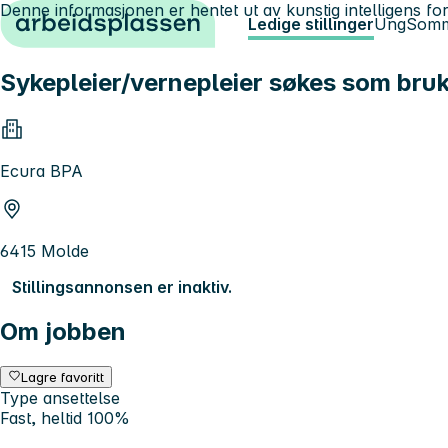
Denne informasjonen er hentet ut av kunstig intelligens for
Hopp til innhold
Ledige stillinger
Ung
Somm
Sykepleier/vernepleier søkes som bruke
Ecura BPA
6415 Molde
Stillingsannonsen er inaktiv.
Om jobben
Lagre favoritt
Type ansettelse
Fast, heltid 100%