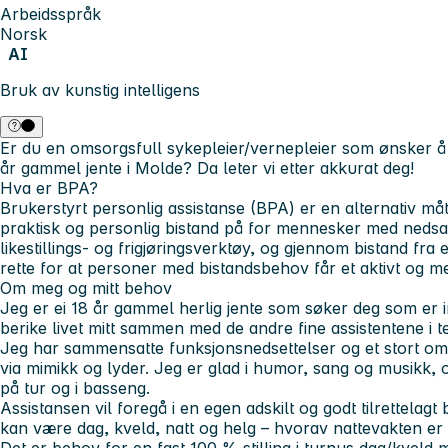
Arbeidsspråk
Norsk
AI
Bruk av kunstig intelligens
Er du en omsorgsfull sykepleier/vernepleier som ønsker å gjø
år gammel jente i Molde? Da leter vi etter akkurat deg!
Hva er BPA?
Brukerstyrt personlig assistanse (BPA) er en alternativ må
praktisk og personlig bistand på for mennesker med nedsa
likestillings- og frigjøringsverktøy, og gjennom bistand fra e
rette for at personer med bistandsbehov får et aktivt og me
Om meg og mitt behov
Jeg er ei 18 år gammel herlig jente som søker deg som er 
berike livet mitt sammen med de andre fine assistentene i t
Jeg har sammensatte funksjonsnedsettelser og et stort o
via mimikk og lyder. Jeg er glad i humor, sang og musikk, o
på tur og i basseng.
Assistansen vil foregå i en egen adskilt og godt tilrettelag
kan være dag, kveld, natt og helg – hvorav nattevakten er