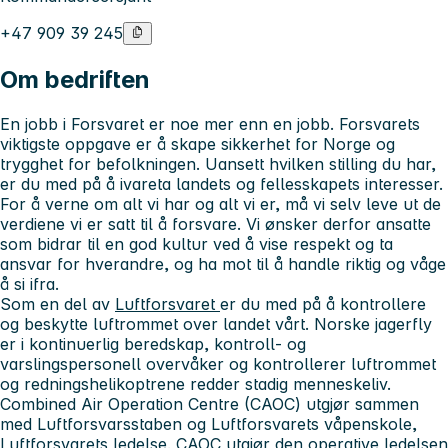
+47 909 39 245
Om bedriften
En jobb i Forsvaret er noe mer enn en jobb. Forsvarets
viktigste oppgave er å skape sikkerhet for Norge og
trygghet for befolkningen. Uansett hvilken stilling du har,
er du med på å ivareta landets og fellesskapets interesser.
For å verne om alt vi har og alt vi er, må vi selv leve ut de
verdiene vi er satt til å forsvare. Vi ønsker derfor ansatte
som bidrar til en god kultur ved å vise respekt og ta
ansvar for hverandre, og ha mot til å handle riktig og våge
å si ifra.
Som en del av
Luftforsvaret
er du med på å kontrollere
og beskytte luftrommet over landet vårt. Norske jagerfly
er i kontinuerlig beredskap, kontroll- og
varslingspersonell overvåker og kontrollerer luftrommet
og redningshelikoptrene redder stadig menneskeliv.
Combined Air Operation Centre (CAOC) utgjør sammen
med Luftforsvarsstaben og Luftforsvarets våpenskole,
Luftforsvarets ledelse. CAOC utgjør den operative ledelsen