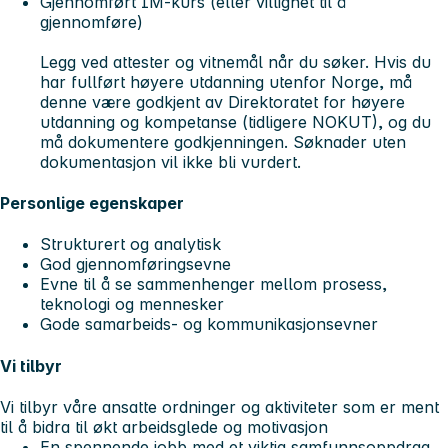
Gjennomført IM-kurs (eller villighet til å
gjennomføre)
Legg ved attester og vitnemål når du søker. Hvis du
har fullført høyere utdanning utenfor Norge, må
denne være godkjent av Direktoratet for høyere
utdanning og kompetanse (tidligere NOKUT), og du
må dokumentere godkjenningen. Søknader uten
dokumentasjon vil ikke bli vurdert.
Personlige egenskaper
Strukturert og analytisk
God gjennomføringsevne
Evne til å se sammenhenger mellom prosess,
teknologi og mennesker
Gode samarbeids- og kommunikasjonsevner
Vi tilbyr
Vi tilbyr våre ansatte ordninger og aktiviteter som er ment
til å bidra til økt arbeidsglede og motivasjon
En spennende jobb med et viktig samfunnsoppdrag