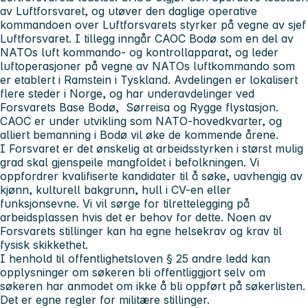
av Luftforsvaret, og utøver den daglige operative
kommandoen over Luftforsvarets styrker på vegne av sjef
Luftforsvaret. I tillegg inngår CAOC Bodø som en del av
NATOs luft kommando- og kontrollapparat, og leder
luftoperasjoner på vegne av NATOs luftkommando som
er etablert i Ramstein i Tyskland. Avdelingen er lokalisert
flere steder i Norge, og har underavdelinger ved
Forsvarets Base Bodø, Sørreisa og Rygge flystasjon.
CAOC er under utvikling som NATO-hovedkvarter, og
alliert bemanning i Bodø vil øke de kommende årene.
I Forsvaret er det ønskelig at arbeidsstyrken i størst mulig
grad skal gjenspeile mangfoldet i befolkningen. Vi
oppfordrer kvalifiserte kandidater til å søke, uavhengig av
kjønn, kulturell bakgrunn, hull i CV-en eller
funksjonsevne. Vi vil sørge for tilrettelegging på
arbeidsplassen hvis det er behov for dette. Noen av
Forsvarets stillinger kan ha egne helsekrav og krav til
fysisk skikkethet.
I henhold til offentlighetsloven § 25 andre ledd kan
opplysninger om søkeren bli offentliggjort selv om
søkeren har anmodet om ikke å bli oppført på søkerlisten.
Det er egne regler for militære stillinger.