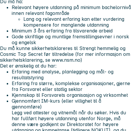
Du må ha:
Relevant høyere utdanning på minimum bachelornivå
innen relevant fagområde
Lang og relevant erfaring kan etter vurdering
kompensere for manglende utdanning
Minimum 3 års erfaring fra tilsvarende arbeid
Gode skriftlige og muntlige fremstillingsevner i norsk
og engelsk
Du må kunne sikkerhetsklareres til
Strengt hemmelig og
Cosmic Top Secret
før tiltredelse (for mer informasjon om
sikkerhetsklarering, se www.nsm.no)
Det er ønskelig at du har:
Erfaring med analyse, planlegging og mål- og
resultatstyring
Erfaring fra større, komplekse organisasjoner, gjerne
fra Forsvaret eller statlig sektor
Kjennskap til Forsvarets organisasjon og virksomhet
Gjennomført IM-kurs (eller villighet til å
gjennomføre)
Legg ved attester og vitnemål når du søker. Hvis du
har fullført høyere utdanning utenfor Norge, må
denne være godkjent av Direktoratet for høyere
utdanning og kompetanse (tidligere NOKUT), og du