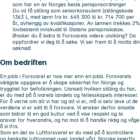
som har en av Norges beste pensjonsordninger
Du vil få stilling som
seniorkonsulent
(stillingskode
1363
), med lønn fra kr. 645 300 til kr. 714 700 per
år, avhengig av kvalifikasjoner. Av lønnen trekkes 2%
lovbestemt innskudd til Statens pensjonskasse.
Ønsker du å bidra til Forsvarets videre utvikling? Da
oppfordrer vi deg til å søke. Vi ser frem til å motta din
søknad!
Om bedriften
En jobb i Forsvaret er noe mer enn en jobb. Forsvarets
viktigste oppgave er å skape sikkerhet for Norge og
trygghet for befolkningen. Uansett hvilken stilling du har,
er du med på å ivareta landets og fellesskapets interesser.
For å verne om alt vi har og alt vi er, må vi selv leve ut de
verdiene vi er satt til å forsvare. Vi ønsker derfor ansatte
som bidrar til en god kultur ved å vise respekt og ta
ansvar for hverandre, og ha mot til å handle riktig og våge
å si ifra.
Som en del av Luftforsvaret er du med på å kontrollere
og beskytte luftrommet over landet vårt. Norske jagerfly