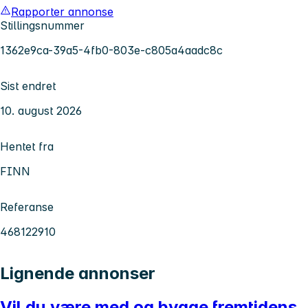
Rapporter annonse
Stillingsnummer
1362e9ca-39a5-4fb0-803e-c805a4aadc8c
Sist endret
10. august 2026
Hentet fra
FINN
Referanse
468122910
Lignende annonser
Vil du være med og bygge fremtidens