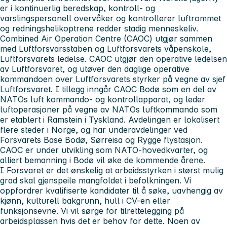
er i kontinuerlig beredskap, kontroll- og
varslingspersonell overvåker og kontrollerer luftrommet
og redningshelikoptrene redder stadig menneskeliv.
Combined Air Operation Centre (CAOC) utgjør sammen
med Luftforsvarsstaben og Luftforsvarets våpenskole,
Luftforsvarets ledelse. CAOC utgjør den operative ledelsen
av Luftforsvaret, og utøver den daglige operative
kommandoen over Luftforsvarets styrker på vegne av sjef
Luftforsvaret. I tillegg inngår CAOC Bodø som en del av
NATOs luft kommando- og kontrollapparat, og leder
luftoperasjoner på vegne av NATOs luftkommando som
er etablert i Ramstein i Tyskland. Avdelingen er lokalisert
flere steder i Norge, og har underavdelinger ved
Forsvarets Base Bodø, Sørreisa og Rygge flystasjon.
CAOC er under utvikling som NATO-hovedkvarter, og
alliert bemanning i Bodø vil øke de kommende årene.
I Forsvaret er det ønskelig at arbeidsstyrken i størst mulig
grad skal gjenspeile mangfoldet i befolkningen. Vi
oppfordrer kvalifiserte kandidater til å søke, uavhengig av
kjønn, kulturell bakgrunn, hull i CV-en eller
funksjonsevne. Vi vil sørge for tilrettelegging på
arbeidsplassen hvis det er behov for dette. Noen av